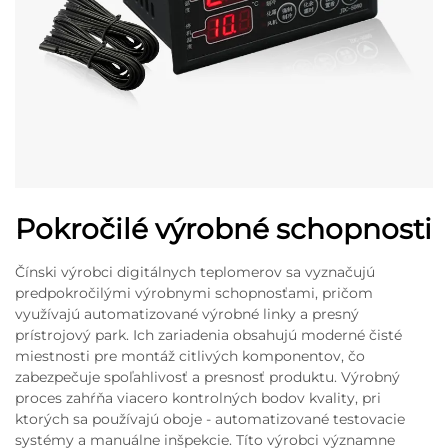
Pokročilé výrobné schopnosti
Čínski výrobci digitálnych teplomerov sa vyznačujú
predpokročilými výrobnymi schopnosťami, pričom
využívajú automatizované výrobné linky a presný
prístrojový park. Ich zariadenia obsahujú moderné čisté
miestnosti pre montáž citlivých komponentov, čo
zabezpečuje spoľahlivosť a presnosť produktu. Výrobný
proces zahŕňa viacero kontrolných bodov kvality, pri
ktorých sa používajú oboje - automatizované testovacie
systémy a manuálne inšpekcie. Títo výrobci významne