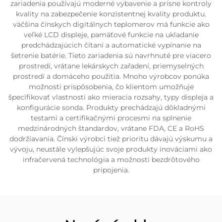
zariadenia používajú moderné vybavenie a prísne kontroly
kvality na zabezpečenie konzistentnej kvality produktu.
väčšina čínskych digitálnych teplomerov má funkcie ako
veľké LCD displeje, pamäťové funkcie na ukladanie
predchádzajúcich čítaní a automatické vypínanie na
šetrenie batérie. Tieto zariadenia sú navrhnuté pre viacero
prostredí, vrátane lekárskych zařadení, priemyselných
prostredí a domáceho použitia. Mnoho výrobcov ponúka
možnosti prispôsobenia, čo klientom umožňuje
špecifikovať vlastnosti ako mieracia rozsahy, typy displeja a
konfigurácie sonda. Produkty prechádzajú dôkladnými
testami a certifikačnými procesmi na splnenie
medzinárodných štandardov, vrátane FDA, CE a RoHS
dodržiavania. Čínski výrobci tiež prioritu dávajú výskumu a
vývoju, neustále vylepšujúc svoje produkty inováciami ako
infračervená technológia a možnosti bezdrôtového
pripojenia.