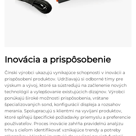
Inovácia a prispôsobenie
Čínski výrobci ukazujú vynikajúce schopnosti v inovácii a
prispôsobení produktov. Udržiavajú si odborné tímy pre
výskum a vývoj, ktoré sa sústreďujú na začlenenie nových
technológií a vylepšovanie existujúcich dizajnov. Výrobci
ponúkajú široké možnosti prispôsobenia, vrátane
špecializovaných sond, konfigurácií displeja a rozsahov
merania. Spolupracujú s klientmi na vyvíjaní produktov,
ktoré spĺňajú špecifické požiadavky priemyslu a preferencie
používateľov. Proces inovácie zahŕňa pravidelnú analýzu
trhu s cieľom identifikovať vznikajúce trendy a potreby