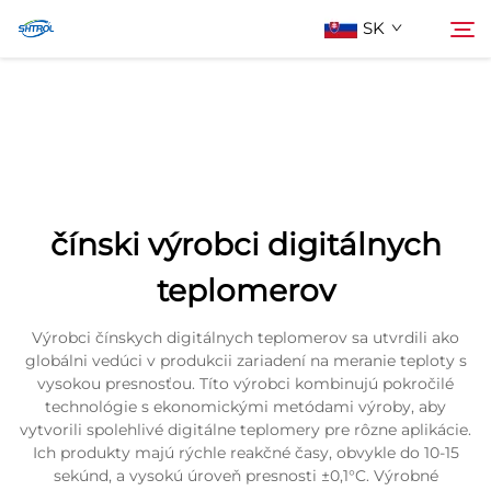
SK
O Nás
Hľadať
Produkty
čínski výrobci digitálnych
Kontaktujte Nás
teplomerov
Výrobci čínskych digitálnych teplomerov sa utvrdili ako
globálni vedúci v produkcii zariadení na meranie teploty s
vysokou presnosťou. Títo výrobci kombinujú pokročilé
technológie s ekonomickými metódami výroby, aby
vytvorili spolehlivé digitálne teplomery pre rôzne aplikácie.
Ich produkty majú rýchle reakčné časy, obvykle do 10-15
sekúnd, a vysokú úroveň presnosti ±0,1°C. Výrobné