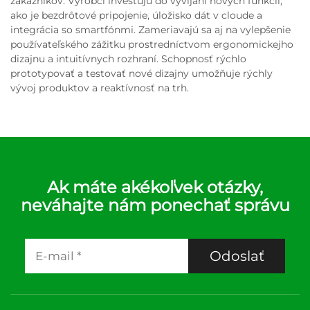
zákazníkov. Výrobci investujú do vyvíjaní nových funkcií,
ako je bezdrôtové pripojenie, úložisko dát v cloude a
integrácia so smartfónmi. Zameriavajú sa aj na vylepšenie
používateľského zážitku prostredníctvom ergonomickejho
dizajnu a intuitívnych rozhraní. Schopnosť rýchlo
prototypovať a testovať nové dizajny umožňuje rýchly
vývoj produktov a reaktívnosť na trh.
Ak máte akékoľvek otázky,
neváhajte nám ponechať správu
Odoslať