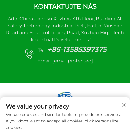
KONTAKTUJTE NÁS
Add: China Jiangsu Xuzhou 4th Floor, Building A1,
Safety Technology Industrial Park, East of Yinshan
Road and South of Lijiang Road, Xuzhou High-Tech
Industrial Development Zone
+86-13585397375
Tel.:
Email:
[email protected]
We value your privacy
Copyright © 2025 Xuzhou sanhe automatic
We use cookies and similar tools to provide our services.
control equipment Co.,LTD. Všetky práva
If you don't want to accept all cookies, click Personalize
vyhradené
cookies.
Zásady ochrany súkromia