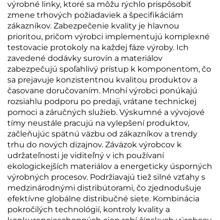
výrobné linky, ktoré sa môžu rýchlo prispôsobiť
zmene trhových požiadaviek a špecifikáciám
zákazníkov. Zabezpečenie kvality je hlavnou
prioritou, pričom výrobci implementujú komplexné
testovacie protokoly na každej fáze výroby. Ich
zavedené dodávky surovín a materiálov
zabezpečujú spoľahlivý prístup k komponentom, čo
sa prejavuje konzistentnou kvalitou produktov a
časovane doručovaním. Mnohí výrobci ponúkajú
rozsiahlu podporu po predaji, vrátane technickej
pomoci a záručných služieb. Výskumné a vývojové
tímy neustále pracujú na vylepšení produktov,
začleňujúc spätnú väzbu od zákazníkov a trendy
trhu do nových dizajnov. Záväzok výrobcov k
udržateľnosti je viditeľný v ich používaní
ekologickejších materiálov a energeticky úsporných
výrobných procesov. Podržiavajú tiež silné vzťahy s
medzinárodnými distribútorami, čo zjednodušuje
efektívne globálne distribučné siete. Kombinácia
pokročilých technológií, kontroly kvality a