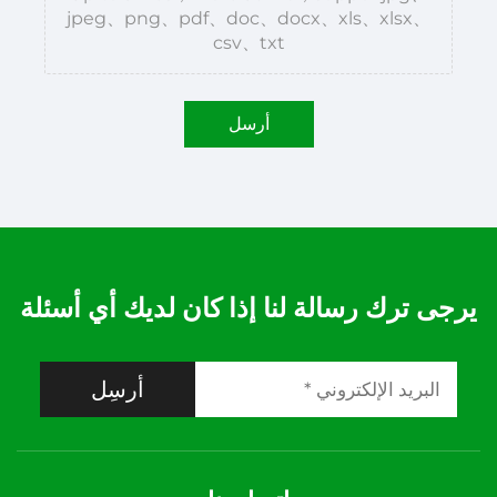
jpeg、png、pdf、doc、docx、xls、xlsx、
csv、txt
أرسل
يرجى ترك رسالة لنا إذا كان لديك أي أسئلة
أرسِل