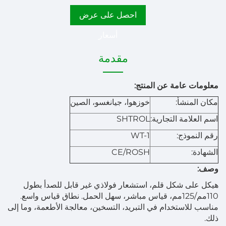
احصل على عرض
أسعار
مقدمة
معلومات عامة عن المنتج:
مكان المنشأ:
خوزهوا، جيانغسو، الصين
اسم العلامة التجارية:
SHTROL
رقم النموذج:
WT-1
الشهادة:
CE/ROSH
وصف:
هيكل على شكل قلم، استشعار فولاذي غير قابل للصدأ بطول
110مم/125مم، قياس مباشر، سهل الحمل. نطاق قياس واسع.
مناسب للاستخدام في التبريد، التسخين، معالجة الأطعمة، وما إلى
ذلك.