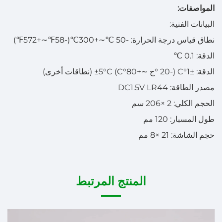
المواصفات:
البيانات الفنية:
نطاق قياس درجة الحرارة: -50
℃∽
+300
℃
(-58
℉∽
+572
℉
)
الدقة: 0.1
℃
الدقة:
±
1
°
C (-20
°
ج
∽
+80
°
C)
C (نطاقات أخرى)
°
5
±
مصدر الطاقة: DC1.5V LR44
الحجم الكلي: 2
×
206 سم
طول المسبار: 120 مم
حجم الشاشة: 21
×
8 مم
المنتج المرتبط