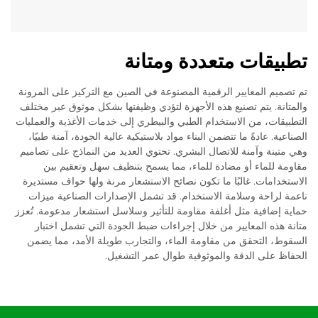
تطبيقات متعددة ومتانة
تم تصميم المعايير الرقمية المصنوعة في الصين مع التركيز على المرونة
والمتانة. يتم تصنيع هذه الأجهزة لتؤدي وظيفتها بشكل موثوق عبر مختلف
التطبيقات، من الاستخدام الطبي والبيطري إلى خدمات الأغذية والعمليات
الصناعية. عادةً ما تتضمن البناء مواد بلاستيكية عالية الجودة، آمنة طبيًا،
وهي متينة وآمنة للاتصال البشري. تحتوي العديد من النماذج على تصاميم
مقاومة للماء أو مضادة للماء، مما يسمح بتنظيف سهل وتعقيم بين
الاستخدامات. غالبًا ما تكون نصائح الاستشعار مرنة ولها حواف مستديرة
ناعمة لراحة وسلامة الاستخدام. قد تشمل الإصدارات الصناعية ميزات
حماية إضافية مثل أغلفة مقاومة للتأثير وسلاسل استشعار مدعومة. تُعزز
متانة هذه المعايير من خلال إجراءات ضبط الجودة التي تشمل اختبار
السقوط، التحقق من مقاومة الماء، والتجارب طويلة الأمد، مما يضمن
الحفاظ على الدقة والموثوقية طوال عمر التشغيل.