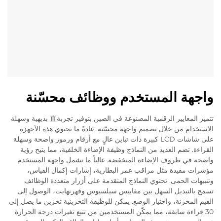
واجهة المستخدم ووظائف محسّنة
تتميز المعايير الرقمية المصنوعة في الصين بتوفير تجربة直 بديهية وسهلة
الاستخدام من خلال تصميم واجهة محسّنة. عادةً ما تحتوي هذه الأجهزة
على شاشات LCD كبيرة ذات تباين عالٍ مع أرقام ورموز واضحة وسهلة
القراءة. تضم العديد من النماذج وظيفة الإضاءة الخلفية، مما يتيح رؤية
واضحة في ظروف الإضاءة المنخفضة. غالباً ما تشمل واجهة المستخدم
مؤشرات مفيدة مثل مراقب عمر البطارية، إشارات إكمال القياس،
وتنبيهات الحمى. تحتوي النماذج المتقدمة على أزرار متعددة الوظائف
تسمح بالتبديل السهل بين مقاييس سيلسيوس وفهرنهايت، الوصول إلى
القيم المخزنة، واختيار الوضع. يمكن للوظيفة التخزينية تخزين ما يصل إلى
30 قراءة سابقة، مما يمكّن المستخدمين من تتبع تغيرات درجة الحرارة