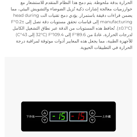
الحرارة بدقة ملحوظة. يتم دمج هذا النظام المتقدم للاستشعار مع
خوارزميات معالجة إشارات ذكية تُزيل الضوضاء والتشويش البيئي، مما
يضمن قراءات دقيقة باستمرار. يؤدي دمج تقنيات الت head during
manufacturing إلى قياسات تحقق مستويات دقة تصل إلى ±0.2°F
(±0.1°C). تُحافظ هذه المستويات من الدقة عبر نطاق التشغيل الكامل
لدرجات الحرارة، عادةً من 89.6°F إلى 109.4°F (32°C إلى 43°C)
للأجهزة الطبية، مما يجعل هذه المعايير أدوات موثوقة لمراقبة درجة
الحرارة في التطبيقات الحيوية.