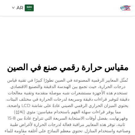
AR
معلومات عنا
بحث
منتجات
مقياس حرارة رقمي صنع في الصين
اتصل بنا
تُمثّل المعايير الرقمية المصنوعة في الصين تطورًا كبيرًا في تقنية قياس
درجات الحرارة، حيث تجمع بين الهندسة الدقيقة والتصنيع الاقتصادي.
تستخدم هذه الأجهزة مستشعرات شبه موصلة متقدمة وتقنية معالجات
دقيقة لتوفير قراءات دقيقة وسريعة لدرجات الحرارة في مختلف البيئات.
يحتوي الميزان الحراري الرقمي الصيني عادةً على شاشة LCD واضحة،
مما يوفر قراءات سهلة الفهم باستخدام مقياسين: مئوي (섭씨)
وفهرنهايت. بفضل أوقات الاستجابة السريعة التي تتراوح عادةً بين 8-15
ثانية، توفر هذه المعايير مراقبة فعالة لدرجات الحرارة لأغراض طبية
وصناعية واستخدام المنازل. تحتوي معظم النماذج على أغلفة مقاومة للماء