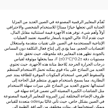
تُقدِّم المعايير الرقمية المصنوعة في الصين العديد من المزايا
الجذابة التي تجعلها خيارًا ممتازًا للاستخدام الشخصي والاحترافي.
أولاً وأهم شيء، توفر هذه الأجهزة قيمة استثنائية مقابل المال،
حيث تقدم أداءً عالي الجودة بأسعار تنافسية. تعتمد العمليات
الإنتاجية المستخدمة في الصين على تقنيات متقدمة واستغلال
اقتصاديات الحجم، مما يؤدي إلى إنتاج فعال التكلفة دون المساس
بالجودة. تظهر هذه المعايير دقة ملحوظة، حيث تحقق عادة
مستويات دقة ±0.2°F (±0.1°C)، مما يجعلها موثوقة لقياس
درجات الحرارة الحرجة. يُلاحظ متانة هذه الأجهزة، حيث تحتوي
العديد من النماذج على بناء قوي يمكنه تحمل الاستخدام المنتظم
والسقوط العرضي. استخدام المكونات الموفرة للطاقة يمتد عمر
البطارية، مما يسمح باستخدام شهري منتظم قبل الحاجة إلى
استبدالها. تحتوي العديد من النماذج على ميزات سهلة الاستخدام
مثل الشاشات الكبيرة المضيئة التي تضمن قراءة سهلة في
ظروف الإضاءة المختلفة. يُبرز المرونة للمعايير الرقمية المصنوعة
في الصين بشكل خاص، حيث تأتي غالبًا بمodes متعددة للقياس
ويمكن استخدامها في بيئات مختلفة، من المرافق الطبية إلى