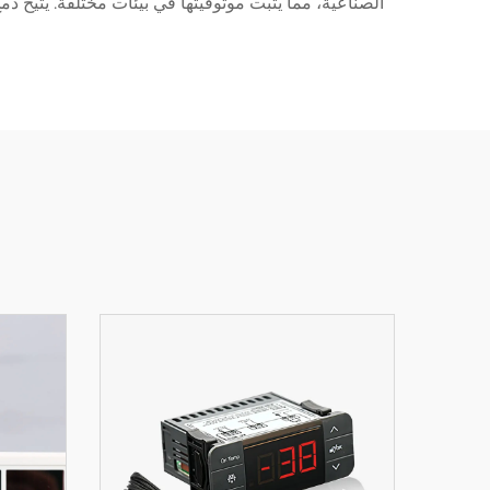
الصناعية، مما يثبت موثوقيتها في بيئات مختلفة. يتيح دم