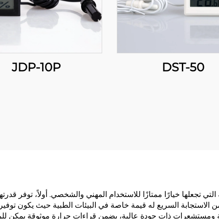
JDP-10P
DST-50
بة التي تجعلها خيارًا ممتازًا للاستخدام المهني والشخصي. أولاً، توفر ق
النتائج عادةً خلال 10-15 ثانية. هذا الزمن الاستجابة السريع له قيمة خاصة في البيئات الطبي
ي يدعمه تقنيات الت headibration المتقدمة ومستشعرات ذات جودة عالية، يضمن قراءات حرارة م