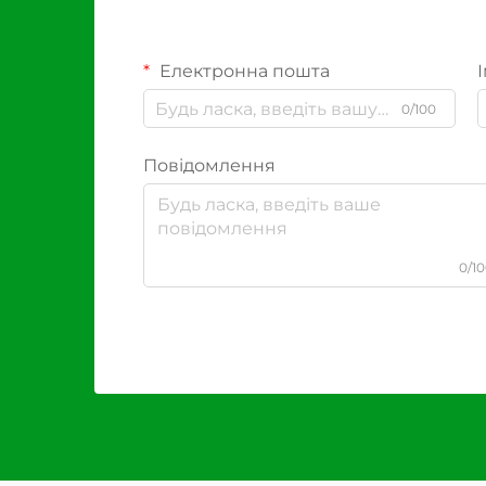
Електронна пошта
І
0/100
Повідомлення
0/1