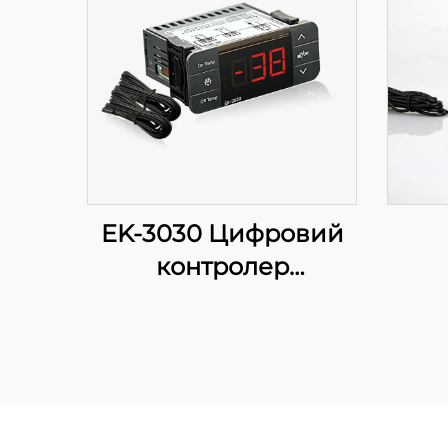
EK-3030 Цифровий
контролер
температури:
Прогресивне
регулювання
температури для
промислових та