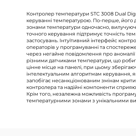
комерційних
застосунків
Контролер температури STC 3008 Dual Digi
керуванні температурою. По-перше, його 
зонами температури одночасно, вилучуючи
точного керування підтримує точність тем
застосувань. Інтуїтивний інтерфейс контр
операторів у програмуванні та спостереже
через негайне повідомлення про аномалії 
різними датчиками температури, що робит
цінне місце на панелі, при цьому зберіга
інтелектуальним алгоритмам керування, як
запобігає несанкціонованим змінам критич
контролера та надійні компоненти сприяют
Крім того, незалежна можливість програм
температурними зонами з унікальними в