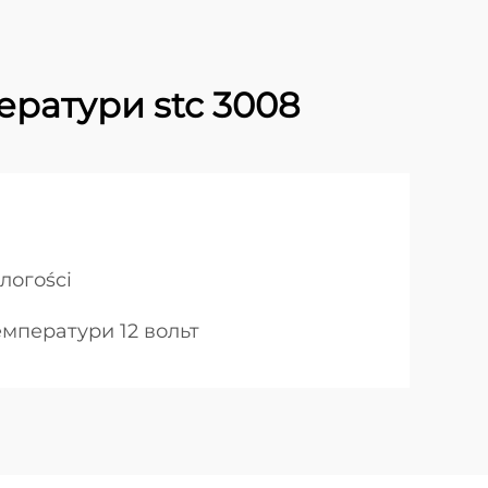
ратури stc 3008
логоści
мператури 12 вольт