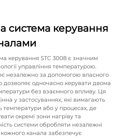
а система керування
аналами
ма керування STC 3008 є значним
ології управління температурою.
є незалежно за допомогою власного
о дозволяє одночасно керувати двома
мператури без взаємного впливу. Ця
інна у застосуваннях, які вимагають
 температури або у процесах, де
вати окремі зони нагріву та
ність системи обробляти незалежні
 кожного канала забезпечує