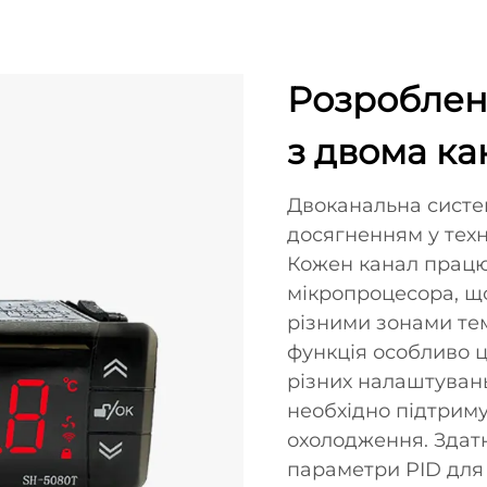
Розроблен
з двома к
Двоканальна систе
досягненням у техн
Кожен канал працю
мікропроцесора, щ
різними зонами те
функція особливо ц
різних налаштувань
необхідно підтриму
охолодження. Здат
параметри PID для