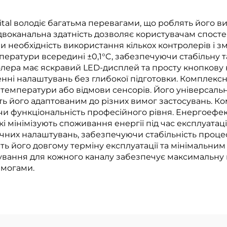
tal володіє багатьма перевагами, що роблять його в
двоканальна здатність дозволяє користувачам спост
 необхідність використання кількох контролерів і з
ператури всередині ±0,1°C, забезпечуючи стабільну 
олера має яскравий LED-дисплей та просту кнопкову 
нні налаштувань без глибокої підготовки. Комплексн
температури або відмови сенсорів. Його універсальн
ь його адаптованим до різних вимог застосувань. 
ючи функціональність професійного рівня. Енергоефе
і мінімізують споживання енергії під час експлуатац
них налаштувань, забезпечуючи стабільність процес
ь його довгому терміну експлуатації та мінімальним
ування для кожного каналу забезпечує максимальну г
имогами.