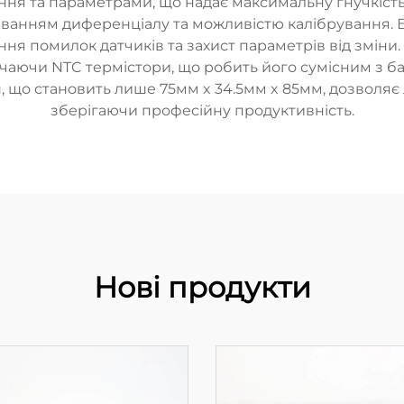
ня та параметрами, що надає максимальну гнучкість
люванням диференціалу та можливістю калібрування. 
ння помилок датчиків та захист параметрів від зміни.
лючаючи NTC термістори, що робить його сумісним з
 що становить лише 75мм x 34.5мм x 85мм, дозволяє 
зберігаючи професійну продуктивність.
Нові продукти