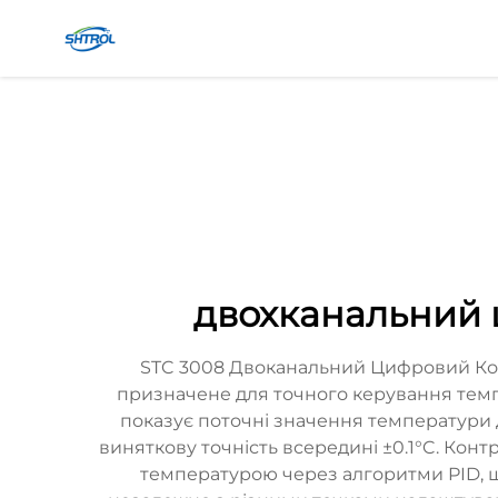
двохканальний 
STC 3008 Двоканальний Цифровий Конт
призначене для точного керування темп
показує поточні значення температури д
виняткову точність всередині ±0.1°C. Кон
температурою через алгоритми PID, щ