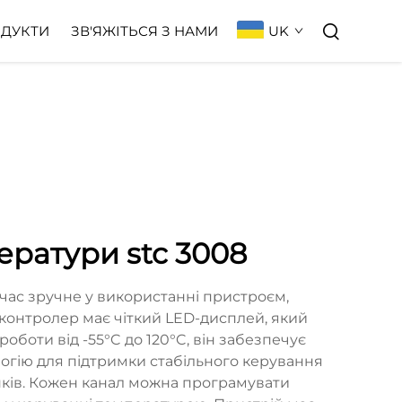
UK
ДУКТИ
ЗВ'ЯЖІТЬСЯ З НАМИ
ратури stc 3008
час зручне у використанні пристроєм,
контролер має чіткий LED-дисплей, який
боти від -55°C до 120°C, він забезпечує
логію для підтримки стабільного керування
нків. Кожен канал можна програмувати