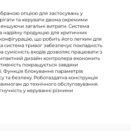
ибраною опцією для застосувань у
ерігати та керувати двома окремими
меншуючи загальні витрати. Система
та надійну продукцію для критичних
конфігурацію, що робить його легким для
а система тривог забезпечує покладність
а сумісність входів дозволяє працювати з
Компактний дизайн контролера економить
ктивність покращується завдяки
ії. Функція блокування параметрів
у та безпеку. Роботаздатна конструкція
 вимогам до технічного обслуговування.
нучкість у керуванні різними