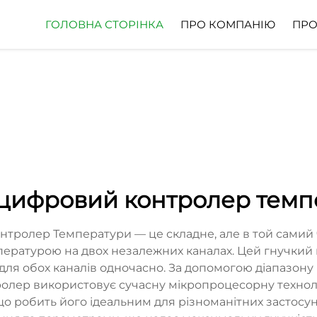
ГОЛОВНА СТОРІНКА
ПРО КОМПАНІЮ
ПРО
цифровий контролер темпе
ролер Температури — це складне, але в той самий 
ературою на двох незалежних каналах. Цей гнучкий 
ля обох каналів одночасно. За допомогою діапазону ро
тролер використовує сучасну мікропроцесорну техно
о робить його ідеальним для різноманітних застосу