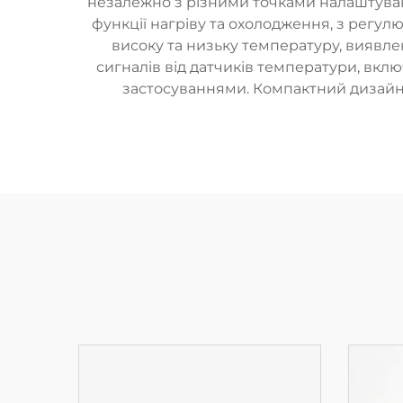
незалежно з різними точками налаштуван
функції нагріву та охолодження, з регу
високу та низьку температуру, виявле
сигналів від датчиків температури, вк
застосуваннями. Компактний дизайн,