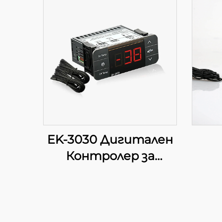
EK-3030 Дигитален
Контролер за
Температура:
Напредно
Регулиране на
Температурата за