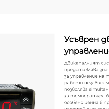
Усъврен д
управлени
Двukanалният сист
представлява зна
за управление на 
работи независим
позволява simultа
за температура б
особено ценна в п