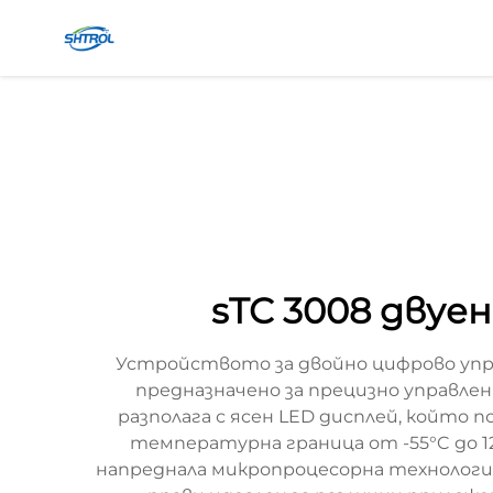
sTC 3008 дву
Устройството за двойно цифрово управ
предназначено за прецизно управле
разполага с ясен LED дисплей, който
температурна граница от -55°C до 1
напреднала микропроцесорна технология