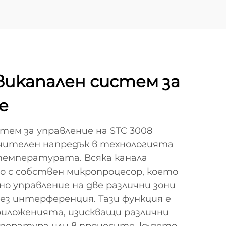
вukanален систем за
е
ем за управление на STC 3008
чителен напредък в технологията
температурата. Всяка канала
о с собствен микропроцесор, което
нно управление на две различни зони
ез интерференция. Тази функция е
риложенията, изискващи различни