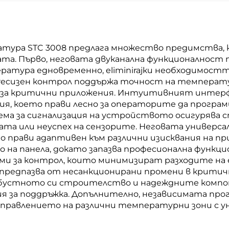
тура STC 3008 предлага множество предимства, к
та. Първо, неговата двуканална функционалност 
ратура едновременно, eliminirajки необходимост
recизен контрол поддържа точност на температур
 за критични приложения. Интуитивният интерфе
ия, което прави лесно за операторите да прогр
ма за сигнализация на устройството осигурява 
та или неуспех на сензорите. Неговата универс
го прави адаптивен към различни изисквания на 
о на панела, докато запазва професионална функ
и за контрол, които минимизират разходите на е
 предпазва от несанкционирани промени в крити
Робустното си строителство и надеждните комп
я за поддръжка. Допълнително, независимата прог
правлението на различни температурни зони с ун