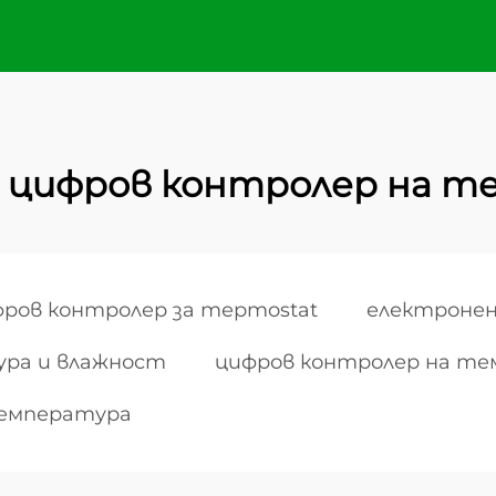
ен цифров контролер на 
ров контролер за терmostat
електроне
ура и влажност
цифров контролер на те
температура