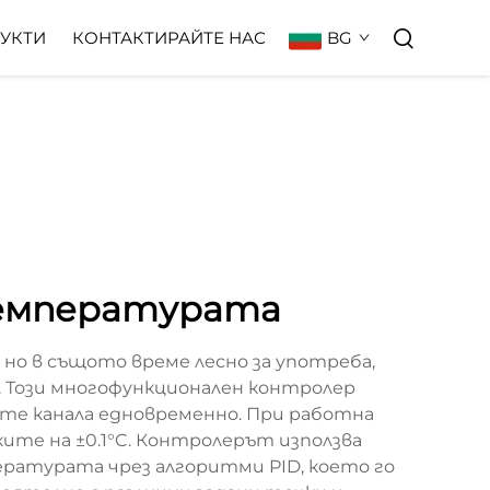
BG
УКТИ
КОНТАКТИРАЙТЕ НАС
температурата
 но в същото време лесно за употреба,
. Този многофункционален контролер
ете канала едновременно. При работна
ите на ±0.1°C. Контролерът използва
ературата чрез алгоритми PID, което го