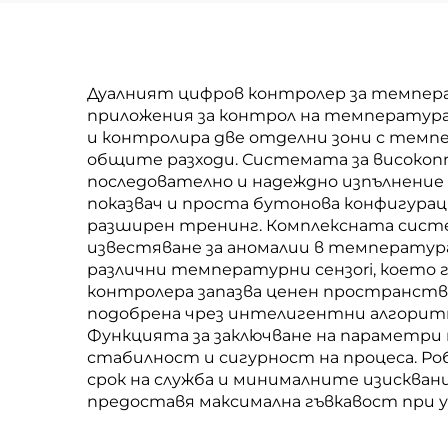
Индустриални и
Коммерсиални
Приложения
Дуалният цифров контролер за темпера
приложения за контрол на температура
и контролира две отделни зони с темпе
общите разходи. Системата за високоп
последователно и надеждно изпълнение
показвач и проста бутонова конфигурац
разширен тренинг. Комплексната систе
известяване за аномалии в температура
различни температурни сензori, което 
контролера запазва ценен пространств
подобрена чрез интелигентни алгоритм
Функцията за заключване на параметри
стабилност и сигурност на процеса. 
срок на служба и минималните изисквани
предоставя максимална гъвкавост при у