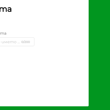
рта
ята
0/200