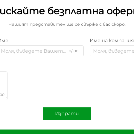
искайте безплатна офе
Нашият представител ще се свърже с вас скоро.
Име
Име на компани
0/100
000
Изпрати