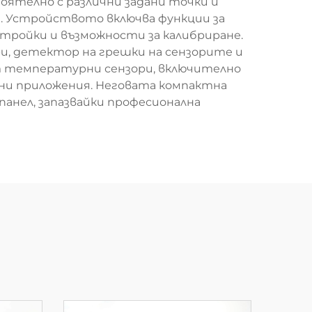
тоятелно с различни задани точки и
. Устройството включва функции за
стройки и възможности за калибриране.
и, детектор на грешки на сензорите и
т температурни сензори, включително
ни приложения. Неговата компактна
панел, запазвайки професионална