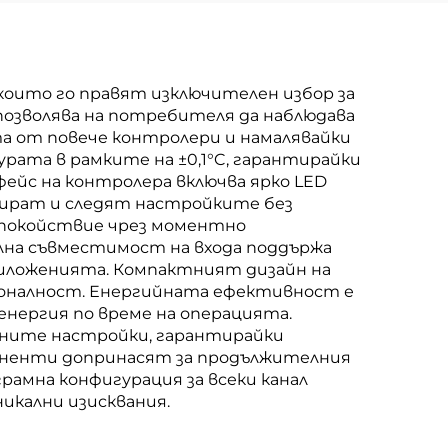
оито го правят изключителен избор за
позволява на потребителя да наблюдава
та от повече контролери и намалявайки
ата в рамките на ±0,1°C, гарантирайки
йс на контролера включва ярко LED
амират и следят настройките без
спокойствие чрез моментно
ална съвместимост на входа поддържа
приложенията. Компактният дизайн на
ционалност. Енергийната ефективност е
нергия по време на операцията.
чните настройки, гарантирайки
оненти допринасят за продължителния
рамна конфигурация за всеки канал
икални изисквания.