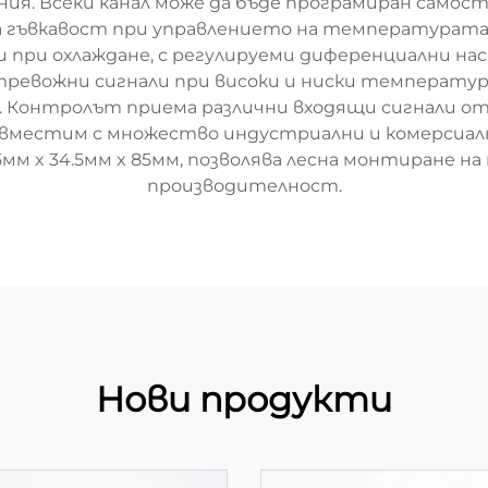
ния. Всеки канал може да бъде програмиран самос
а гъвкавост при управлението на температурата
 и при охлаждане, с регулируеми диференциални на
евожни сигнали при високи и ниски температур
. Контролът приема различни входящи сигнали о
ъвместим с множество индустриални и комерсиал
мм x 34.5мм x 85мм, позволява лесна монтиране на 
производителност.
Нови продукти