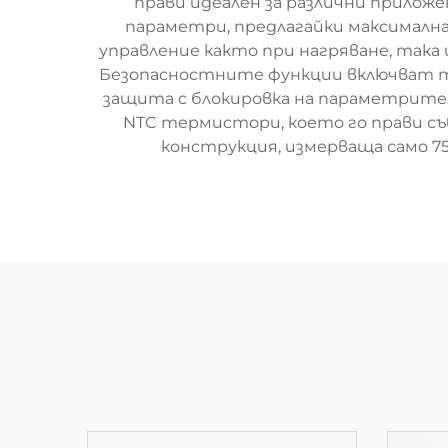
прави идеален за различни приложе
параметри, предлагайки максималн
управление както при нагряване, така
Безопасностните функции включват тр
защита с блокировка на параметрите
NTC термистори, което го прави с
конструкция, измерваща само 75