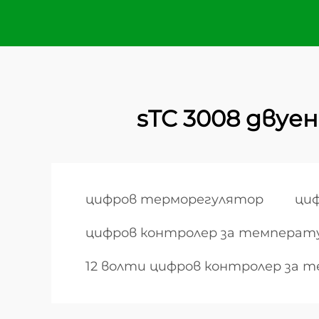
sTC 3008 дву
цифров терморегулятор
циф
цифров контролер за температ
12 волти цифров контролер за 