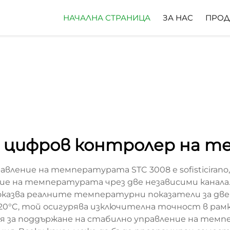
НАЧАЛНА СТРАНИЦА
ЗА НАС
ПРОД
ен цифров контролер на 
ление на температурата STC 3008 е sofisticirano,
ние на температурата чрез две независими канала
 показва реалните температурни показатели за дв
20°C, той осигурява изключителна точност в рамк
 за поддържане на стабилно управление на темп