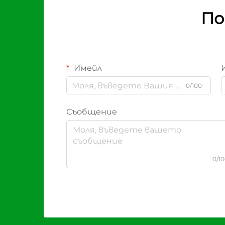
По
Имейл
0/100
Съобщение
0/1