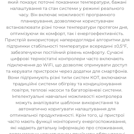
який показує поточні показники температури, бажані
налаштування та стан системи у режимі реального
часу. Він включає можливості програмного
планирування, дозволяючи користувачам
встановлювати різні точки температури протягом дня,
оптимізуючи як комфорт, так і енергоефективність.
Пристрій використовує напередоглядні алгоритми для
підтримки стабільності температури всередині ±0,5°F,
забезпечуючи постійний рівень комфорту. Сучасні
цифрові термостатні контролери часто включають
підключення до WiFi, що дозволяє отримувати доступ
та керувати пристроєм через додатки для смартфонів.
Вони підтримують різні типи систем КОТ, включаючи
традиційні системи обігріву та кондиціонування
повітря, теплові насоси та багаторівневі системи.
Інтелектуальні навчальні можливості контролера
можуть аналізувати шаблони використання та
автоматично коригувати налаштування для
оптимальної продуктивності. Крім того, ці пристрої
часто мають функції моніторингу енергоспоживання,
які надають детальну інформацію про споживання,