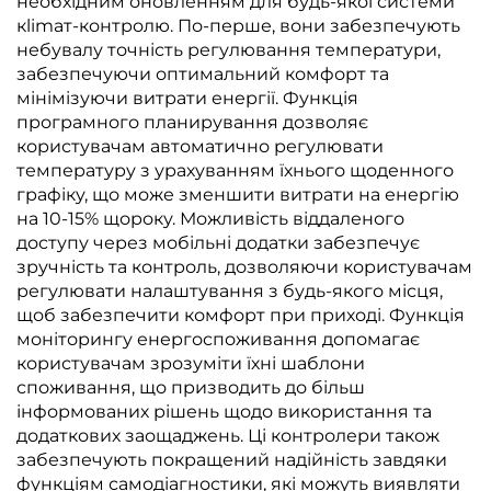
необхідним оновленням для будь-якої системи
кlimaт-контролю. По-перше, вони забезпечують
небувалу точність регулювання температури,
забезпечуючи оптимальний комфорт та
мінімізуючи витрати енергії. Функція
програмного планирування дозволяє
користувачам автоматично регулювати
температуру з урахуванням їхнього щоденного
графіку, що може зменшити витрати на енергію
на 10-15% щороку. Можливість віддаленого
доступу через мобільні додатки забезпечує
зручність та контроль, дозволяючи користувачам
регулювати налаштування з будь-якого місця,
щоб забезпечити комфорт при приході. Функція
моніторингу енергоспоживання допомагає
користувачам зрозуміти їхні шаблони
споживання, що призводить до більш
інформованих рішень щодо використання та
додаткових заощаджень. Ці контролери також
забезпечують покращений надійність завдяки
функціям самодіагностики, які можуть виявляти