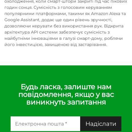
охолодження, коли смарт-штори закриті під час пікових
годин сонця. Сумісність з голосовим керуванням
популярними платформами, такими як Amazon Alexa та
Google Assistant, додає ще один рівень зручності,
дозволяючи керувати без використання рук. Відкрита
архітектура API системи забезпечує сумісність з
майбутніми інноваціями в галузі смарт-дому, роблячи
його інвестицією, захищеною від застарівання.
Будь ласка, залиште нам
повідомлення, якщо у вас
виникнуть запитання
Надіслати