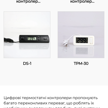
контролер
контролер
температури: Точність
температури:
у ваших руках
Прогресивне,
багатоетапне
регулювання
температури для
промислових та
комерційних
застосунків
DS-1
TPM-30
Цифрові термостатні контролери пропонують
багато переконливих переваг, що роблять їх