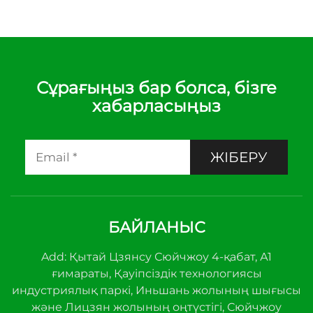
Сұрағыңыз бар болса, бізге
хабарласыңыз
ЖІБЕРУ
БАЙЛАНЫС
Add: Қытай Цзянсу Сюйчжоу 4-қабат, А1
ғимараты, Қауіпсіздік технологиясы
индустриялық паркі, Иньшань жолының шығысы
және Лицзян жолының оңтүстігі, Сюйчжоу