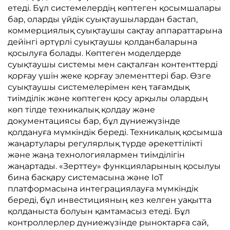
етеді. Бұл системелердің көптеген қосымшалары
бар, оларды үйдік суықтаушылардан бастап,
коммерциялық суықтаушы сақтау аппараттарына
дейінгі әртүрлі суықтаушы қолданбаларына
қосылуға болады. Көптеген моделдерде
суықтаушы системы мен сақталған контенттерді
қорғау үшін жеке қорғау элементтері бар. Өзге
суықтаушы системелерімен кең тағамдық
тиімділік және көптеген қосу арқылы олардың
көп тілде техникалық қолдау және
документациясы бар, бұл дүниежүзінде
қолдануға мүмкіндік береді. Техникалық қосымша
жаңартулары регулярлық түрде әрекеттілікті
және жаңа технологиялармен тиімділігін
жаңартады. «Зерттеу» функцияларының қосылуы
бина басқару системасына және IoT
платформасына интеграциялауға мүмкіндік
береді, бұл инвестицияның кез келген уақытта
қолданыста болуын қамтамасыз етеді. Бұл
контроллерлер дүниежүзінде рыноктарға сай,