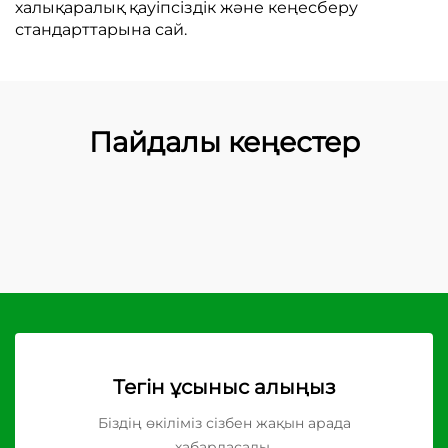
халықаралық қауіпсіздік және кеңесберу
стандарттарына сай.
Пайдалы кеңестер
Тегін ұсыныс алыңыз
Біздің өкіліміз сізбен жақын арада
хабарласады.