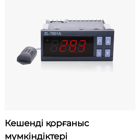
Кешенді қорғаныс
мүмкіндіктері