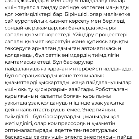
сабақ жасандары мен соңғы пайдаланушылар
үшін тәуелсіз таңдау ретінде көптеген маңызды
қол жетімділіктері бар. Біріншісі, олар мәліметке
сай еуропейлық қызмет көрсетуімен беріледі,
сондай-ақ рақамдарлық бағаларда жоғары
сапалы қызмет көрсетеді. Үйіндіру процесстері
сапалы қызмет көрсетуін және құпиясыздықты
тексеруге арналған дамыған автоматикасын
қолданады, бұл сәттік өнімдердің тиімділігін
қамтамасыз етеді. Бұл басқарулар
пайдаланушыға қараған интерфейсті қолданады,
бұл операцияларды және техникалық
қызметтерді қысқартады, жаңа пайдаланушылар
үшін оқыту қисырларын азайтады. Роботталған
құрылғының қалыпты болған құрылымы
уақытша ұзақ қолданудың ішінде ұзақ уақытқа
дейін қалыптастырушы емес. Энергияның
тиімділігі - бұл басқарулардың маңызды қол
жетімділігі, олар компрессордың қызметін
оптималастырады, әдетте температуралық
басқаруды сақтау үшін электр энергиясын пайда