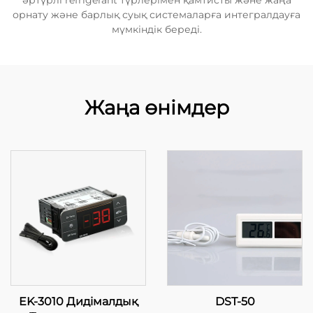
әртүрлі refrigerant түрлерімен қамтисты және жаңа
орнату және барлық суық системаларға интегралдауға
мүмкіндік береді.
Жаңа өнімдер
EK-3010 Дидімалдық
DST-50