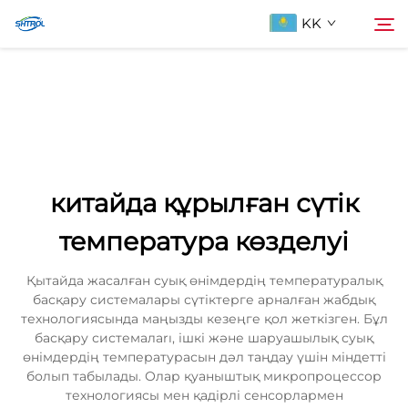
KK
Біздің туралы
Іздеу
Продукциялар
китайда құрылған сүтік
Бізбен хабарласыңы
температура көзделуі
Қытайда жасалған суық өнімдердің температуралық
басқару системалары сүтіктерге арналған жабдық
технологиясында маңызды кезеңге қол жеткізген. Бұл
басқару системалarı, ішкі және шаруашылық суық
өнімдердің температурасын дәл таңдау үшін міндетті
болып табылады. Олар қуаныштық микропроцессор
технологиясы мен қадірлі сенсорлармен