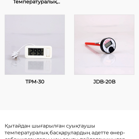
Температуралық
Контролдер: Сіздің
Қолыңыздағы Дәлдік
TPM-30
JDB-20B
Қытайдан шығарылған суықтаушы
температуралық басқарулардың әдетте өнер-