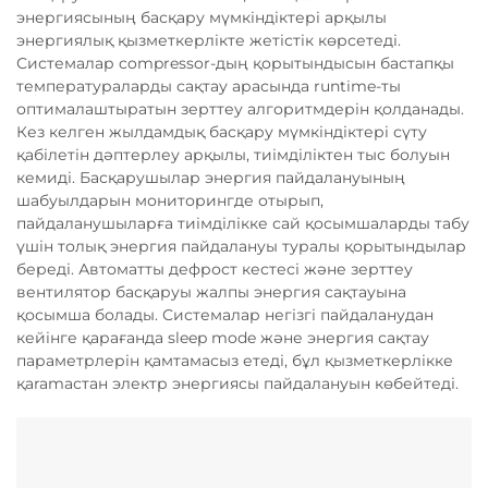
энергиясының басқару мүмкіндіктері арқылы
энергиялық қызметкерлікте жетістік көрсетеді.
Системалар compressor-дың қорытындысын бастапқы
температураларды сақтау арасында runtime-ты
оптималаштыратын зерттеу алгоритмдерін қолданады.
Кез келген жылдамдық басқару мүмкіндіктері сүту
қабілетін дәптерлеу арқылы, тиімділіктен тыс болуын
кемиді. Басқарушылар энергия пайдалануының
шабуылдарын мониторингде отырып,
пайдаланушыларға тиімділікке сай қосымшаларды табу
үшін толық энергия пайдалануы туралы қорытындылар
береді. Автоматты дефрост кестесі және зерттеу
вентилятор басқаруы жалпы энергия сақтауына
қосымша болады. Системалар негізгі пайдаланудан
кейінге қарағанда sleep mode және энергия сақтау
параметрлерін қамтамасыз етеді, бұл қызметкерлікке
қaramaстан электр энергиясы пайдалануын көбейтеді.