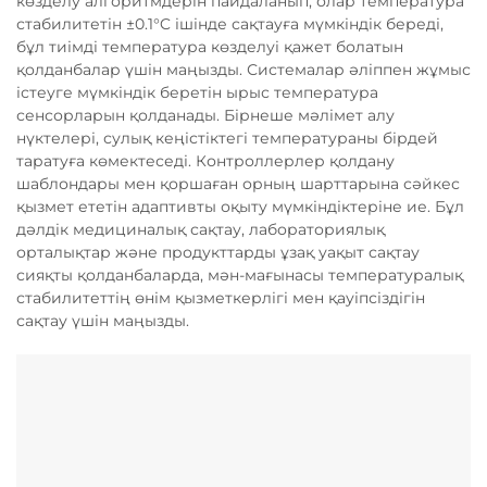
көзделу алгоритмдерін пайдаланып, олар температура
стабилитетін ±0.1°C ішінде сақтауға мүмкіндік береді,
бұл тиімді температура көзделуі қажет болатын
қолданбалар үшін маңызды. Системалар әліппен жұмыс
істеуге мүмкіндік беретін ырыс температура
сенсорларын қолданады. Бірнеше мәлімет алу
нүктелері, сулық кеңістіктегі температураны бірдей
таратуға көмектеседі. Контроллерлер қолдану
шаблондары мен қоршаған орның шарттарына сәйкес
қызмет ететін адаптивты оқыту мүмкіндіктеріне ие. Бұл
дәлдік медициналық сақтау, лабораториялық
орталықтар және продукттарды ұзақ уақыт сақтау
сияқты қолданбаларда, мән-мағынасы температуралық
стабилитеттің өнім қызметкерлігі мен қауіпсіздігін
сақтау үшін маңызды.