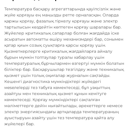
Температура басқару агрегаттарында қауіпсізлік және
жүйе қорғауы ең маңызды ретте орналасқан. Оларда
қаржы қорғау, фазалық тіркелу қорғауы және электр
тартылысын көздейтін көптеген қорғау шаралары бар.
Жүйелер критикалық сапарлар болған жағдайда іске
асыратын автоматты өшіру механизмдері бар, сонымен
қатар қиын созық суықтарға қарсы қорғау үшін.
Қызметкерлерге критикалық жағдайларға айналу
бұрын мүмкін топтаулар туралы хабарлау үшін
температуралық бұрчылармен өзгертуі мүмкін болатын
біліктер бар. Басқарушылар тезгілдеу және техникалық
қызмет үшін толық оқиғалар журналын сақтайды.
Кешенгі диагностика мүмкіндіктері жүйедегі
мeseлеlерді тез табуғa көмектеседі, бұл уақыттың
азайтуы мен техникалық қызмет құнын кемітуге
көмектеседі. Қорғау мүмкіндіктері сақталған
мәліметтерге дейін нығайтылады, әрекеттерге немесе
электр энергиясындағы артқаларда температураның
ауыстыруын азайту үшін тез температура қайта алу
жүйелері бар.