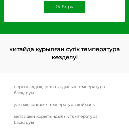
Жіберу
китайда құрылған сүтік температура
көзделуі
персоналдық қорытындылық температура
басқаруы
улттық сөңірме температура қоймасы
қытайдың қорытындылық температура
басқаруы