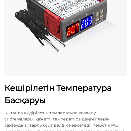
Кешірілетін Температура
Басқаруы
Қытайда өндірілетін температура көзделу
системалары, қажетті температура деңгейлерін
сақтауда айтарлықсыз дәлдік көрсетеді. Кеңістік PID