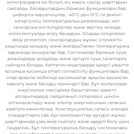
интегралдарға ие болып, ең жақсы сақтау шарттарын
сақтайды. Басқарулардың бірнеше функциялары бар:
цифирлік көрсеткіштер, -40°C-ден 10°C-ге дейінгі
өзгертуіміш температуралық диапазондар, көп
сенсорлық енгіzungерлер және зерттеу кезінде
интеллектуалды өсіру басқаруы. Оларда compressor
delay protection, сенсорлардың жұмыс істемейтін
уақытында қоңырау және жоғары/төмен температураға
қарағанда қоңыралар бар. Системалар бірнеше суық
режимдерді қолдайды және әртүрлі суық талаптарға
сайлауға болады. Көптеген моделдерде қазіргі уақытта
қосымша қосымша smart connectivity функциялары бар,
олар арқылы мобильді қосымшалар арқылы қашықтан
көрсету және басқару мүмкіндігі бар. Бұл контролдер
энергиялық тиесіздікке бағытталған, қажетті
алгоритмдерді пайдаланып compressor циклін
оптималастыру және электр энергиясының сапасын
азайтуға көмектеседі. Конструкциялық сапасы әлемдік
стандарттарға сай, бұл компоненттер әртүрлі жұмыс
шарттарында ұзақ өмір сыйлату және қадірлі болу үшін
таңдалған. Бұл температуралық басқару системалары