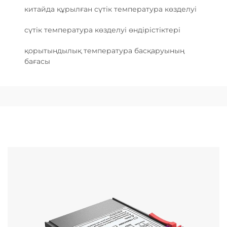
китайда құрылған сүтік температура көзделуі
сүтік температура көзделуі өндірістіктері
қорытындылық температура басқаруының
бағасы