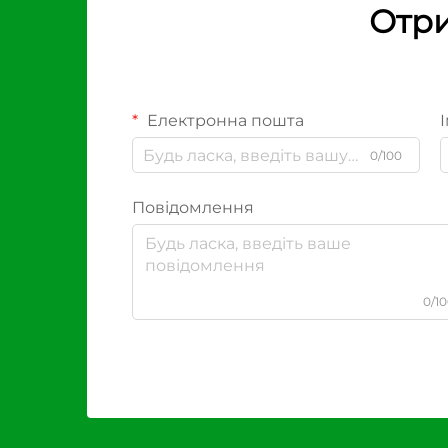
Отри
Електронна пошта
І
0/100
Повідомлення
0/1