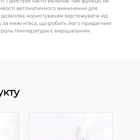
. Пристрій часто включає такі функції, як
ливості автоматичного вимкнення для
 дозволяє користувачам відстежувати хід
 за межі м’яса, що робить його придатним
нтроль температури є вирішальним.
укту