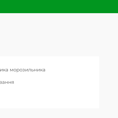
ика морозильника
вання