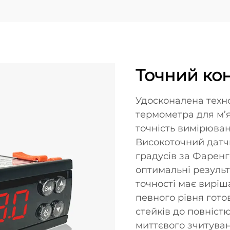
Точний ко
Удосконалена техн
термометра для м’
точність вимірюван
Високоточний датчи
градусів за Фарен
оптимальні результ
точності має вирі
певного рівня готов
стейків до повніст
миттєвого зчитува