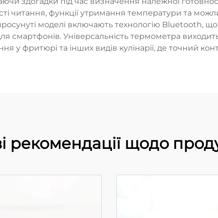
аючи здогадки під час визначення належної готовності
ості читання, функції утримання температури та мож
росунуті моделі включають технологію Bluetooth, що
ля смартфонів. Універсальність термометра виходить
ня у фритюрі та інших видів кулінарії, де точний ко
і рекомендації щодо прод