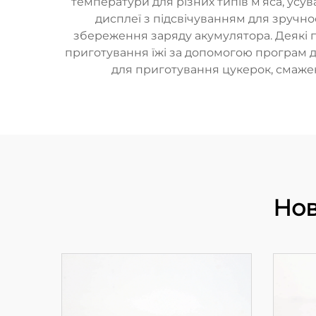
температури для різних типів м’яса, усув
дисплеї з підсвічуванням для зручн
збереження заряду акумулятора. Деякі п
приготування їжі за допомогою програм д
для приготування цукерок, смажен
Нов