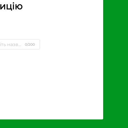
зицію
0/200