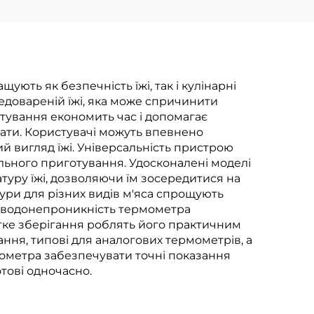
ують як безпечність їжі, так і кулінарні
недовареній їжі, яка може спричинити
итування економить час і допомагає
ати. Користувачі можуть впевнено
ий вигляд їжі. Універсальність пристрою
вільного приготування. Удосконалені моделі
уру їжі, дозволяючи їм зосередитися на
ури для різних видів м'яса спрощують
 і водонепроникність термометра
егке зберігання роблять його практичним
ння, типові для аналогових термометрів, а
мометра забезпечувати точні показання
тові одночасно.