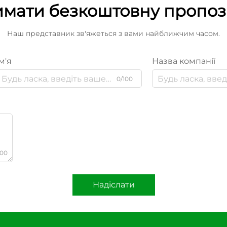
мати безкоштовну пропо
Наш представник зв'яжеться з вами найближчим часом.
м'я
Назва компанії
0/100
000
Надіслати