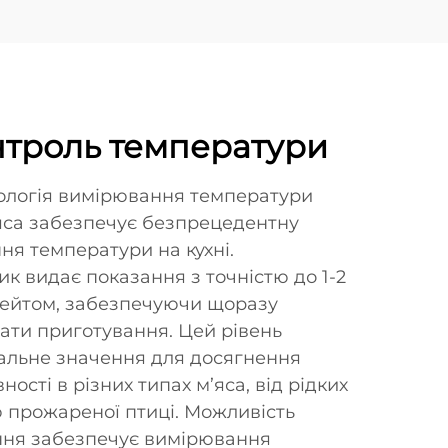
нтроль температури
ологія вимірювання температури
яса забезпечує безпрецедентну
ня температури на кухні.
к видає показання з точністю до 1-2
гейтом, забезпечуючи щоразу
ати приготування. Цей рівень
шальне значення для досягнення
ності в різних типах м’яса, від рідких
ю прожареної птиці. Можливість
ння забезпечує вимірювання