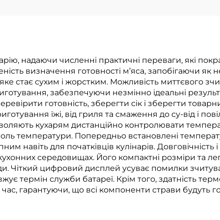
рію, надаючи численні практичні переваги, які покращ
еність визначення готовності м’яса, запобігаючи як 
 яке стає сухим і жорстким. Можливість миттєвого зч
готування, забезпечуючи незмінно ідеальні результ
еревірити готовність, зберегти сік і зберегти товарн
иготування їжі, від гриля та смаження до су-від і по
воляють кухарям дистанційно контролювати температ
роль температури. Попередньо встановлені температ
ним навіть для початківців кулінарів. Довговічність
 кухонних середовищах. Його компактні розміри та л
и. Чіткий цифровий дисплей усуває помилки зчитува
ує термін служби батареї. Крім того, здатність тер
час, гарантуючи, що всі компоненти страви будуть го