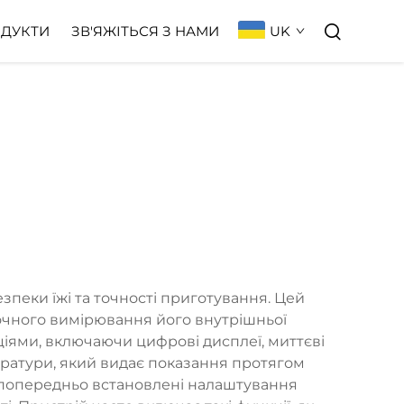
UK
ДУКТИ
ЗВ'ЯЖІТЬСЯ З НАМИ
пеки їжі та точності приготування. Цей
 точного вимірювання його внутрішньої
іями, включаючи цифрові дисплеї, миттєві
ратури, який видає показання протягом
ь попередньо встановлені налаштування