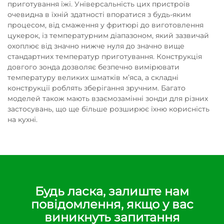
приготування їжі. Універсальність цих пристроїв
очевидна в їхній здатності впоратися з будь-яким
процесом, від смаження у фритюрі до виготовлення
цукерок, із температурним діапазоном, який зазвичай
охоплює від значно нижче нуля до значно вище
стандартних температур приготування. Конструкція
довгого зонда дозволяє безпечно вимірювати
температуру великих шматків м’яса, а складні
конструкції роблять зберігання зручним. Багато
моделей також мають взаємозамінні зонди для різних
застосувань, що ще більше розширює їхню корисність
на кухні.
Будь ласка, залиште нам
повідомлення, якщо у вас
виникнуть запитання