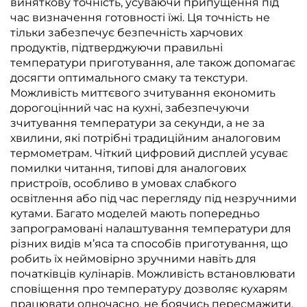
виняткову точність, усуваючи припущення під
час визначення готовності їжі. Ця точність не
тільки забезпечує безпечність харчових
продуктів, підтверджуючи правильні
температури приготування, але також допомагає
досягти оптимального смаку та текстури.
Можливість миттєвого зчитування економить
дорогоцінний час на кухні, забезпечуючи
зчитування температури за секунди, а не за
хвилини, які потрібні традиційним аналоговим
термометрам. Чіткий цифровий дисплей усуває
помилки читання, типові для аналогових
пристроїв, особливо в умовах слабкого
освітлення або під час перегляду під незручними
кутами. Багато моделей мають попередньо
запрограмовані налаштування температури для
різних видів м’яса та способів приготування, що
робить їх неймовірно зручними навіть для
початківців кулінарів. Можливість встановлювати
сповіщення про температуру дозволяє кухарям
працювати одночасно, не боячись пересмажити,