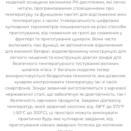
моделей оснащено великими РК-дисплеями, які легко
читати, програмованими сповіщеннями про
температуру та функціями пам’яті для відстеження змін
температури з часом. Універсальність цифрових
кулінарних термометрів поширюється на різні способи
приготування, від смаження на грилі до смаження у
фритюрі та приготування цукерок. Вони часто
включають такі функції, як автоматичне відключення
для економії батареї, водонепроникну конструкцію для
легкого чищення та конструкцію довгих зондів для
безпечного температурного тестування великих
шматків м’яса. У багатьох моделях тепер
використовується бездротова технологія, яка дозволяє
кухарям контролювати температуру їжі зі своїх
смартфонів. Зонди зазвичай виготовляються з харчової
нержавіючої сталі, що забезпечує як довговічність, так і
безпечність харчових продуктів. Завдяки діапазону
температур, який зазвичай охоплює від -58°F до 572°F
(-50°C до 300°C), ці пристрої можуть виконувати
практично будь-яке кулінарне завдання, від
приготування ніжних заварних тістечок до копчення