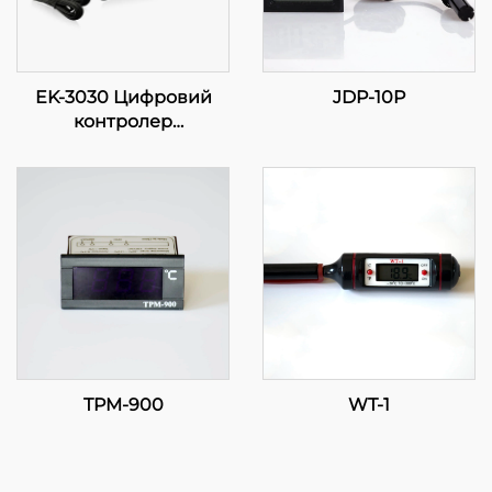
EK-3030 Цифровий
JDP-10P
контролер
температури:
Прогресивне
регулювання
температури для
промислових та
комерційних
застосунків
TPM-900
WT-1