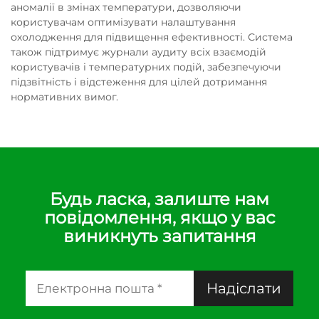
аномалії в змінах температури, дозволяючи
користувачам оптимізувати налаштування
охолодження для підвищення ефективності. Система
також підтримує журнали аудиту всіх взаємодій
користувачів і температурних подій, забезпечуючи
підзвітність і відстеження для цілей дотримання
нормативних вимог.
Будь ласка, залиште нам
повідомлення, якщо у вас
виникнуть запитання
Надіслати