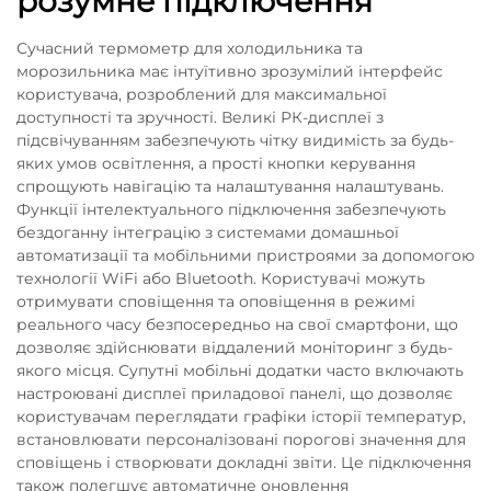
розумне підключення
Сучасний термометр для холодильника та
морозильника має інтуїтивно зрозумілий інтерфейс
користувача, розроблений для максимальної
доступності та зручності. Великі РК-дисплеї з
підсвічуванням забезпечують чітку видимість за будь-
яких умов освітлення, а прості кнопки керування
спрощують навігацію та налаштування налаштувань.
Функції інтелектуального підключення забезпечують
бездоганну інтеграцію з системами домашньої
автоматизації та мобільними пристроями за допомогою
технології WiFi або Bluetooth. Користувачі можуть
отримувати сповіщення та оповіщення в режимі
реального часу безпосередньо на свої смартфони, що
дозволяє здійснювати віддалений моніторинг з будь-
якого місця. Супутні мобільні додатки часто включають
настроювані дисплеї приладової панелі, що дозволяє
користувачам переглядати графіки історії температур,
встановлювати персоналізовані порогові значення для
сповіщень і створювати докладні звіти. Це підключення
також полегшує автоматичне оновлення