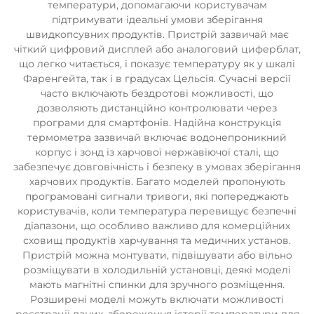
температури, допомагаючи користувачам
підтримувати ідеальні умови зберігання
швидкопсувних продуктів. Пристрій зазвичай має
чіткий цифровий дисплей або аналоговий циферблат,
що легко читається, і показує температуру як у шкалі
Фаренгейта, так і в градусах Цельсія. Сучасні версії
часто включають бездротові можливості, що
дозволяють дистанційно контролювати через
програми для смартфонів. Надійна конструкція
термометра зазвичай включає водонепроникний
корпус і зонд із харчової нержавіючої сталі, що
забезпечує довговічність і безпеку в умовах зберігання
харчових продуктів. Багато моделей пропонують
програмовані сигнали тривоги, які попереджають
користувачів, коли температура перевищує безпечні
діапазони, що особливо важливо для комерційних
сховищ продуктів харчування та медичних установ.
Пристрій можна монтувати, підвішувати або вільно
розміщувати в холодильній установці, деякі моделі
мають магнітні спинки для зручного розміщення.
Розширені моделі можуть включати можливості