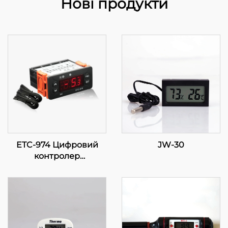
Нові продукти
ETC-974 Цифровий
JW-30
контролер
температури: Висока
продуктивність, точне
регулювання
температури для
промислових
застосунків