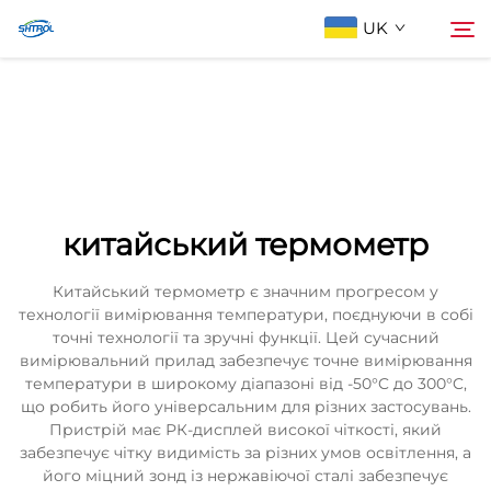
UK
Про компанію
Пошук
Продукти
китайський термометр
Зв'яжіться з нами
Китайський термометр є значним прогресом у
технології вимірювання температури, поєднуючи в собі
точні технології та зручні функції. Цей сучасний
вимірювальний прилад забезпечує точне вимірювання
температури в широкому діапазоні від -50°C до 300°C,
що робить його універсальним для різних застосувань.
Пристрій має РК-дисплей високої чіткості, який
забезпечує чітку видимість за різних умов освітлення, а
його міцний зонд із нержавіючої сталі забезпечує