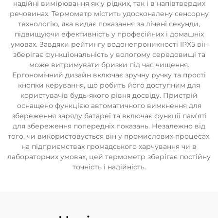
надійні вимірювання як у рідких, так і в напівтвердих
речовинах. Термометр містить удосконалену сенсорну
технологію, яка видає показання за лічені секунди,
підвищуючи ефективність у професійних і домашніх
умовах. Завдяки рейтингу водонепроникності IPX5 він
зберігає функціональність у вологому середовищі та
може витримувати бризки під час чищення.
Ергономічний дизайн включає зручну ручку та прості
кнопки керування, що робить його доступним для
користувачів будь-якого рівня досвіду. Пристрій
оснащено функцією автоматичного вимкнення для
збереження заряду батареї та включає функції пам’яті
для збереження попередніх показань. Незалежно від
того, чи використовується він у промислових процесах,
на підприємствах громадського харчування чи в
лабораторних умовах, цей термометр зберігає постійну
точність і надійність.