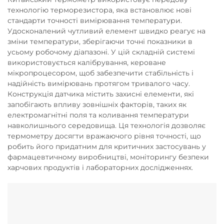
технологію терморезистора, яка встановлює нові
стандарти точності вимірювання температури.
Удосконалений чутливий елемент швидко реагує на
зміни температури, зберігаючи точні показники в
усьому робочому діапазоні. У цій складній системі
використовується калібрування, кероване
мікропроцесором, щоб забезпечити стабільність і
надійність вимірювань протягом тривалого часу.
Конструкція датчика містить захисні елементи, які
запобігають впливу зовнішніх факторів, таких як
електромагнітні поля та коливання температури
навколишнього середовища. Ця технологія дозволяє
термометру досягти вражаючого рівня точності, що
робить його придатним для критичних застосувань у
фармацевтичному виробництві, моніторингу безпеки
харчових продуктів і лабораторних дослідженнях.