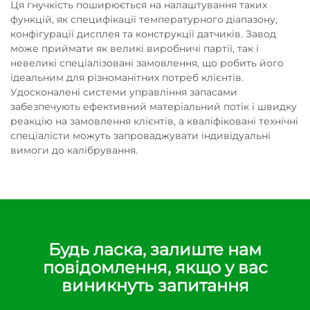
Ця гнучкість поширюється на налаштування таких
функцій, як специфікації температурного діапазону,
конфігурації дисплея та конструкції датчиків. Завод
може приймати як великі виробничі партії, так і
невеликі спеціалізовані замовлення, що робить його
ідеальним для різноманітних потреб клієнтів.
Удосконалені системи управління запасами
забезпечують ефективний матеріальний потік і швидку
реакцію на замовлення клієнтів, а кваліфіковані технічні
спеціалісти можуть запроваджувати індивідуальні
вимоги до калібрування.
Будь ласка, залиште нам
повідомлення, якщо у вас
виникнуть запитання