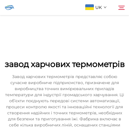
UK
Про компанію
Пошук
Продукти
завод харчових термометрів
Зв'яжіться з нами
Завод харчових термометрів представляє собою
сучасне виробниче підприємство, призначене для
виробництва точних вимірювальних приладів
температури для індустрії громадського харчування. Ці
об’єкти поєднують передові системи автоматизації,
процеси контролю якості та інноваційні технології для
створення надійних і точних термометрів, необхідних
для безпеки та приготування їжі. Фабрика включає в
себе кілька виробничих ліній, оснащених станціями