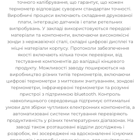
точного калібрування, що гарантує, що кожен
термометр відповідає суворим стандартам точності.
Виробничі процеси включають складання друкованої
плати, інтеграцію датчиків і етапи ретельних
випробувань. У закладі використовуються передові
матеріали та компоненти, включаючи високоякісні
зонди з нержавіючої сталі, складні цифрові дисплеї та
міцні матеріали корпусу. Протоколи забезпечення
якості включають кілька точок перевірки, від
тестування компонентів до валідації кінцевого
продукту. Можливості заводу поширюються на
виробництво різних типів термометрів, включаючи
цифрові термометри з миттєвим зчитуванням, зондові
термометри, інфрачервоні термометри та розумні
пристрої з підтримкою bluetooth. Контроль
навколишнього середовища підтримує оптимальні
умови для збірки чутливих електронних компонентів, а
автоматизовані системи тестування перевіряють
продуктивність у різних температурних діапазонах. На
заводі також розташовані відділи досліджень і
розробок, які зосереджені на вдосконаленні існуючих