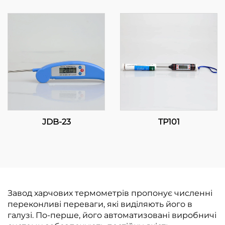
температури:
Прогресивне
регулювання
температури для
промислових та
комерційних
застосунків
JDB-23
TP101
Завод харчових термометрів пропонує численні
переконливі переваги, які виділяють його в
галузі. По-перше, його автоматизовані виробничі