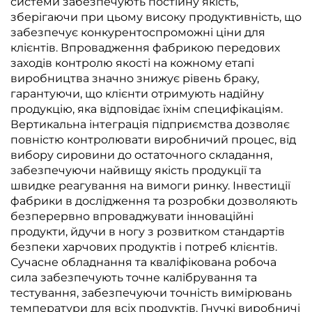
системи забезпечують постійну якість,
зберігаючи при цьому високу продуктивність, що
забезпечує конкурентоспроможні ціни для
клієнтів. Впровадження фабрикою передових
заходів контролю якості на кожному етапі
виробництва значно знижує рівень браку,
гарантуючи, що клієнти отримують надійну
продукцію, яка відповідає їхнім специфікаціям.
Вертикальна інтеграція підприємства дозволяє
повністю контролювати виробничий процес, від
вибору сировини до остаточного складання,
забезпечуючи найвищу якість продукції та
швидке реагування на вимоги ринку. Інвестиції
фабрики в дослідження та розробки дозволяють
безперервно впроваджувати інноваційні
продукти, йдучи в ногу з розвитком стандартів
безпеки харчових продуктів і потреб клієнтів.
Сучасне обладнання та кваліфікована робоча
сила забезпечують точне калібрування та
тестування, забезпечуючи точність вимірювань
температури для всіх продуктів. Гнучкі виробничі