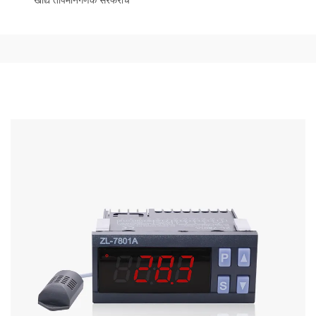
खाद्य तापमानगणक सरफराचे