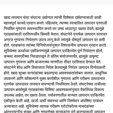
खाद्य तापमान यंत्र संघटना उद्योगात त्याची विशेषता दर्शवण्यासाठी काही
महत्त्वपूर्ण फायदे प्रदान करते. पहिल्यांद, त्याच्या स्वचालित उत्पादन प्रणाली
नियमित गुणवत्ता व्यवस्थापित करते तर उच्च आउटपुट दक्षता ठेवते, ह्यामुळे
ग्राहकांसाठी प्रतिस्पर्धीय किमती येतात. संघटनेने प्रत्येक उत्पादन स्तरावर
अग्रज गुणवत्ता नियंत्रण उपाय लागू केले ज्यामुळे दोषपूर्ण उत्पादन दर कमी
होते, ग्राहकांना त्यांच्या विनियोजनांनुसार विश्वसनीय उत्पादन प्रदान करते.
सुविधेच्या ऊर्ध्वाधर एकीकरणामुळे उत्पादन प्रक्रियेत पूर्ण नियंत्रण होतो,
कच्च्या सामग्रीच्या निवडपासून ते अंतिम संयोजनपर्यंत, ह्यामुळे उत्कृष्ट
उत्पादन गुणवत्ता आणि बाजाराच्या मागणीला तीव्र प्रतिसाद देण्यात येते.
संघटनेने शोध आणि विकासात निवेश केल्यामुळे निरंतर उत्पादन विनोदकारी
होते, खाद्य सुरक्षा मानदंडांच्या बदलणार्‍या आवश्यकतांसोबत जातात. आधुनिक
उपकरणे आणि कौशल्याने युक्त कार्यशील गुणवत्ता आणि परीक्षण उत्पादनात
प्रत्येक उत्पादावर तापमान मापण्याची नियमितता ठेवते. संघटनेच्या लचील्या
उत्पादन क्षमतेमुळे ग्राहकांच्या विशिष्ट आवश्यकतांनुसार वैकल्पिक विकल्प
उपलब्ध आहेत, तर दक्षता ठेवता. पर्यावरणातील मान्यता उत्पादन प्रक्रियेत
एकीकृत केली आहे, ऊर्जा-अर्थी व्यवस्था आणि जिम्मेदार अपशिष्ट प्रबंधन
अभ्यासात आहे. सुविधेच्या व्यापक परीक्षण प्रोटोकॉल्स मानदंडांच्या
आंतरराष्ट्रीय सुरक्षा आणि गुणवत्तेच्या मानदंडांना पूर्ण करण्यासाठी उत्पादन