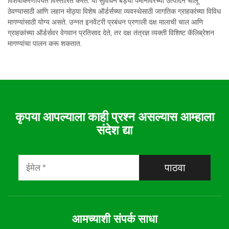
विशेषीकरणापर्यंत विस्तारित करते. या सुविधेने बड्या पैमानावरच्या उत्पादन चालू
ठेवण्यासाठी आणि लहान मोठ्या विशेष ऑर्डर्सच्या व्यवस्थेसाठी जागतिक ग्राहकांच्या विविध
मागण्यांसाठी योग्य असते. उन्नत इनवेंटरी प्रबंधन प्रणाली दक्ष मालाची चाल आणि
ग्राहकांच्या ऑर्डर्सवर वेगवान प्रतिसाद देते, तर दक्ष तंत्रज्ञ व्यक्ती विशिष्ट कॅलिब्रेशन
मागण्यांचा पालन करू शकतात.
कृपया आपल्याला काही प्रश्न असल्यास आम्हाला
संदेश द्या
पाठवा
आमच्याशी संपर्क साधा