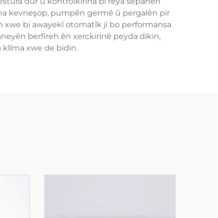
estûra dûr û kontrolkirina bi rêya sepanên
irina kevneşop, pumpên germê û pergalên pir
n xwe bi awayekî otomatîk ji bo performansa
neyên berfireh ên xerckirinê peyda dikin,
 klîma xwe de bidin.