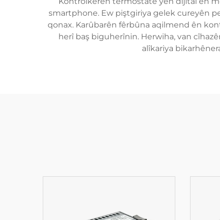
Kontrolkerên termostatê yên dîjîtal ên mo
smartphone. Ew piştgiriya gelek cureyên pe
qonax. Karûbarên fêrbûna aqilmend ên kontr
herî baş biguherînin. Herwiha, van cîhaz
alîkariya bikarhêne