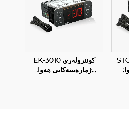
STC-92
EK-3010 کونترولەری
وا
ژمارەیییەکانی هەوا:
پرسیزی لە دەستی
شوێنەکانەت
لەسەر
ەر
ەیی