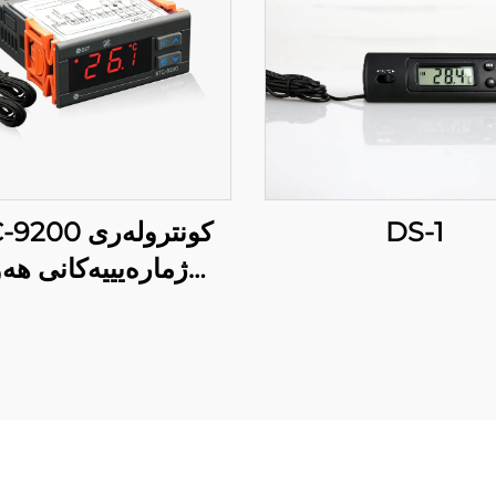
00 کونترولەری
DS-1
ژمارەیییەکانی هە:
کارپێکردنەوەی
سەرکەوتوو،
کارپێکردنەوەی هەوا 
چەندین ڕێگە لەس
ئەمەلگری و کۆمەڵگ