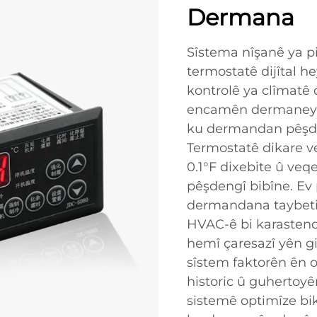
Dermana
Sîstema nîşanê ya p
termostatê dijîtal he
kontrolê ya clîmatê 
encamên dermaneyek
ku dermandan pêşden
Termostatê dikare ve
0.1°F dixebite û ve
pêşdengî bibîne. Ev
dermandana taybetir
HVAC-ê bi karastendk
hemî çaresazî yên g
sîstem faktorên ên
historic û guhertoyê
sistemê optimîze bi