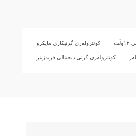
وڵت
کونترولەری گرتیکاری مایکرو
کونترولەری گرتی دیجیتالی فریدژیتر