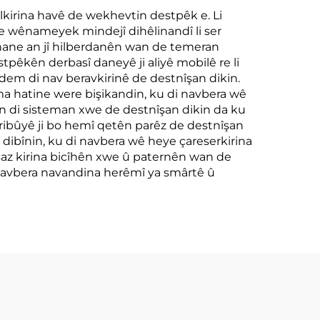
lkirina havê de wekhevtin destpêk e. Li
ike wênameyek mindejî dihêlinandî li ser
ehane an jî hilberdanên wan de temeran
tpêkên derbasî daneyê ji aliyê mobilê re li
 dem di nav beravkirinê de destnîşan dikin.
ma hatine were bişikandin, ku di navbera wê
an di sisteman xwe de destnîşan dikin da ku
aribûyê ji bo hemî qetên parêz de destnîşan
 dibînin, ku di navbera wê heye çareserkirina
 saz kirina bicîhên xwe û paternên wan de
a navbera navandina herêmî ya smârtê û