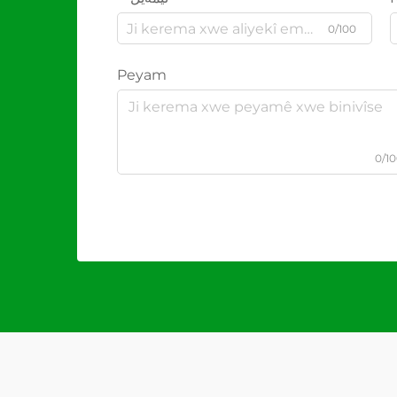
0/100
Peyam
0/1