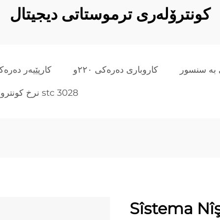
کونترۆلەری ترموستاتی دیجیتال
ی بە سنسور
کاروباری دەرەکی ٢٢٠و
کارپێیەر دەرەکی ١٢
نرخ کونترولەر stc 3028
Sîstema Nîş