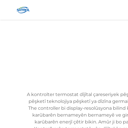
A kontrolter termostat dîjîtal çareseriyek p
pêşketî teknolojiya pêşketî ya dîzîna germah
The controller bi display-resolûsyona bili
karûbarên bernameyên bernameyê ve girêda
karûbarên enerjî çêtir bikin. Amûr ji bo p