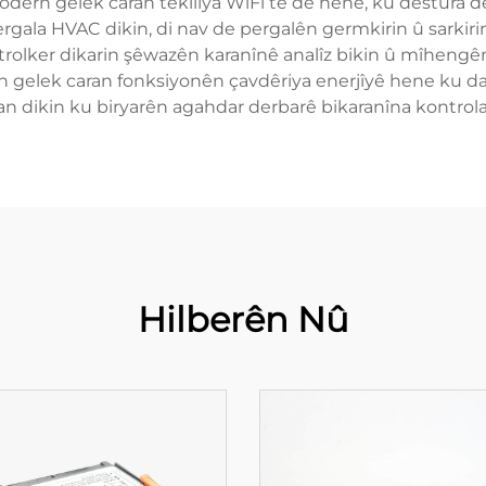
dern gelek caran têkiliya WiFi tê de hene, ku destûra d
rgala HVAC dikin, di nav de pergalên germkirin û sark
olker dikarin şêwazên karanînê analîz bikin û mîhengê
ên gelek caran fonksiyonên çavdêriya enerjîyê hene ku da
ran dikin ku biryarên agahdar derbarê bikaranîna kontrola
Hilberên Nû