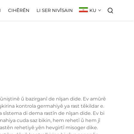
KU
I
CIHÊRÊN
LI SER NIVÎSAIN
rûniştinê û bazirganî de nîşan dide. Ev amûrê
kirina kontrola germahiyê ya rast têkildar e.
sîstema di dema rastîn de nîşan dide. Ev bi
ahiya cuda saz bikin, hem rehetî û hem jî
û astên rehetiyê yên hevgirtî misoger dike.