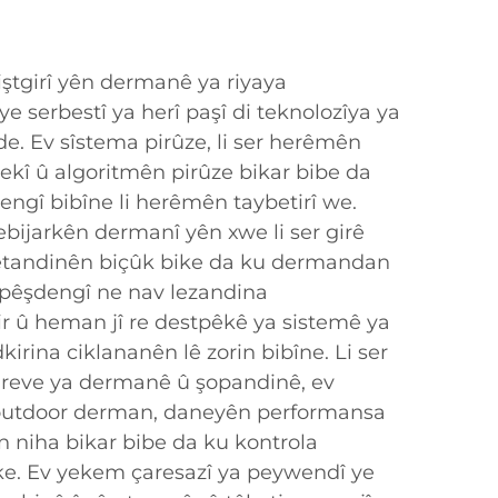
iştgirî yên dermanê ya riyaya
ye serbestî ya herî paşî di teknolozîya ya
de. Ev sîstema pirûze, li ser herêmên
î û algoritmên pirûze bikar bibe da
gî bibîne li herêmên taybetirî we.
bijarkên dermanî yên xwe li ser girê
qetandinên biçûk bike da ku dermandan
 pêşdengî ne nav lezandina
 û heman jî re destpêkê ya sistemê ya
irina ciklananên lê zorin bibîne. Li ser
ireve ya dermanê û şopandinê, ev
 outdoor derman, daneyên performansa
n niha bikar bibe da ku kontrola
ke. Ev yekem çaresazî ya peywendî ye