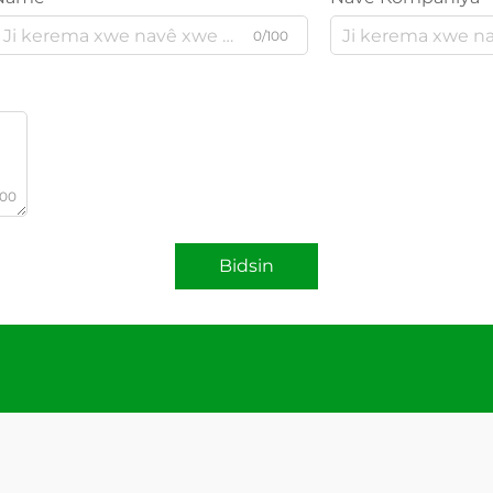
0/100
000
Bidsin