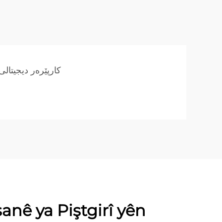
کارپێرەر دیجیتال
anê ya Piştgirî yên