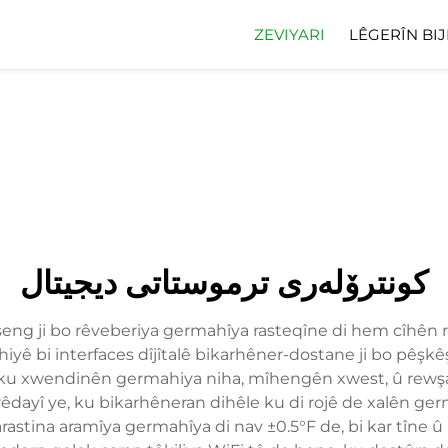
ZEVIYARI
LÊGERÎN BIJ
کونترۆلەری ترموستاتی دیجیتال
êşeng ji bo rêveberiya germahîya rasteqîne di hem cîhên 
iyê bi interfaces dîjîtalê bikarhêner-dostane ji bo pêşkêş
nd ku xwendinên germahiya niha, mîhengên xwest, û rewşa 
yî ye, ku bikarhêneran dihêle ku di rojê de xalên germ
arastina aramîya germahîya di nav ±0.5°F de, bi kar tîne 