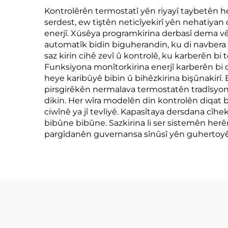
Kontrolêrên termostatî yên riyayî taybetên h
serdest, ew tiştên neticîyekirî yên nehatiyan
enerjî. Xüsêya programkirina derbasî dema vê
automatîk bidin biguherandin, ku di navbera h
saz kirin cihê zevî û kontrolê, ku karberên b
Funksiyona monîtorkirina enerjî karberên bi 
heye karibûyê bibin û bihêzkirina bişûnakirî.
pirsgirêkên nermalava termostatên tradîsyona
dikin. Her wîra modelên din kontrolên diqat b
ciwînê ya jî tevliyê. Kapasîtaya dersdana cîh
bibûne bibûne. Sazkirina li ser sistemên her
pargîdanên guvernansa sînûsî yên guhertoy