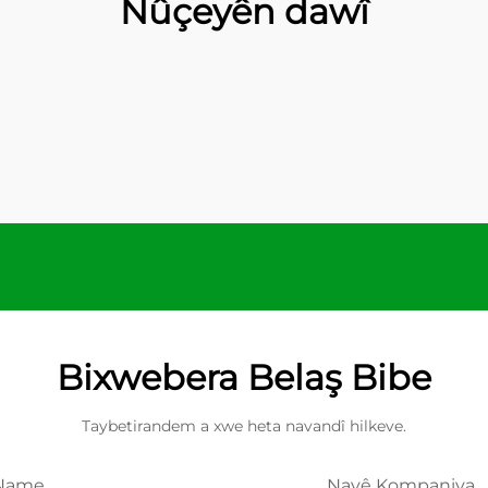
Nûçeyên dawî
Bixwebera Belaş Bibe
Taybetirandem a xwe heta navandî hilkeve.
Name
Navê Kompaniya