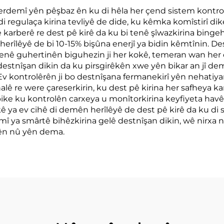
erdemî yên pêşbaz ên ku di hêla her çend sistem kontro
 di regulaça kirina tevliyê de dide, ku kêmka komîstirî d
 karberê re dest pê kirê da ku bi tenê şîwazkirina bing
erîlêyê de bi 10-15% bişûna enerjî ya bidin kêmtînin. Des
i tenê guhertinên biguhezin ji her kokê, temeran wan her
destnîşan dikin da ku pirsgirêkên xwe yên bikar an jî de
 Ev kontrolêrên ji bo destnîşana fermanekirî yên nehatiy
lê re were çareserkirin, ku dest pê kirina her safheya k
ike ku kontrolên carxeya u monîtorkirina keyfiyeta havê
ekê ya ev cihê di demên herîlêyê de dest pê kirê da ku di
êmî ya smârtê bihêzkirina gelê destnîşan dikin, wê nirx
ên nû yên dema.