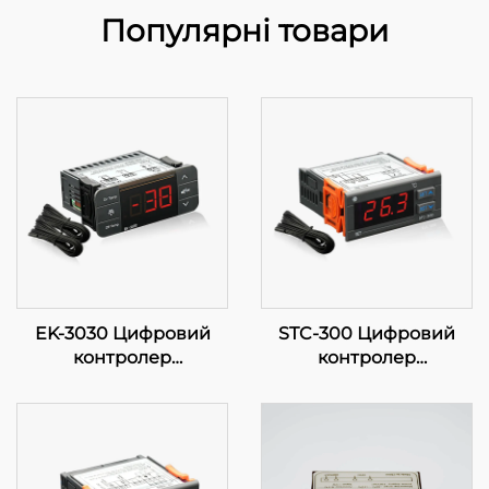
Популярні товари
EK-3030 Цифровий
STC-300 Цифровий
контролер
контролер
температури:
температури: Точність
Прогресивне
та функціональність
регулювання
для ефективного
температури для
керування
промислових та
температурою