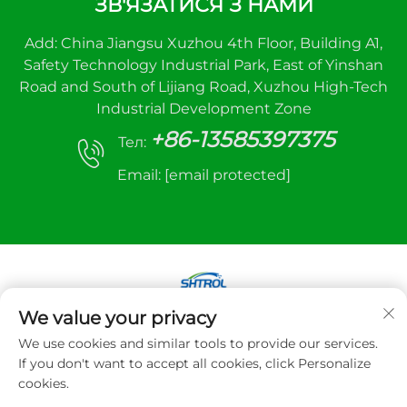
ЗВ'ЯЗАТИСЯ З НАМИ
Add: China Jiangsu Xuzhou 4th Floor, Building A1,
Safety Technology Industrial Park, East of Yinshan
Road and South of Lijiang Road, Xuzhou High-Tech
Industrial Development Zone
+86-13585397375
Тел:
Email:
[email protected]
We value your privacy
Авторське право © 2025 Xuzhou sanhe
We use cookies and similar tools to provide our services.
automatic control equipment Co., LTD. Всі права
If you don't want to accept all cookies, click Personalize
захищено
cookies.
Політика конфіденційності