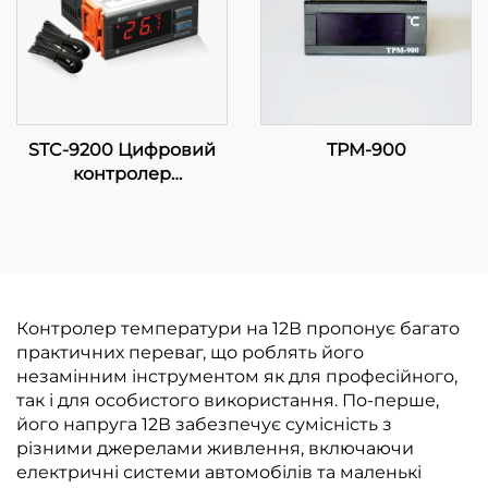
комерційних
застосунків
STC-9200 Цифровий
TPM-900
контролер
температури:
Прогресивне,
багатоетапне
регулювання
температури для
промислових та
Контролер температури на 12В пропонує багато
комерційних
практичних переваг, що роблять його
застосунків
незамінним інструментом як для професійного,
так і для особистого використання. По-перше,
його напруга 12В забезпечує сумісність з
різними джерелами живлення, включаючи
електричні системи автомобілів та маленькі