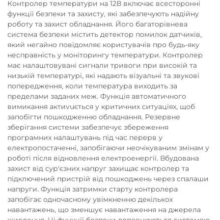
Контролер температури на 12В включає всесторонні
функції безпеки та захисту, які забезпечують надійну
роботу та захист обладнання. Його багаторівнева
система безпеки містить детектор помилок датчиків,
який негайно повідомляє користувачів про будь-яку
несправність у моніторингу температури. Контролер
має налаштовувані сигнали тривоги при високій та
низькій температурі, які надають візуальні та звукові
попередження, коли температура виходить за
пределами заданих меж. Функція автоматичного
вимикання актиvuється у критичних ситуаціях, щоб
запобігти пошкодженню обладнання. Резервне
зберігання системи забезпечує збереження
програмних налаштувань під час перерв у
електропостаченні, запобігаючи неочікуваним змінам у
роботі після відновлення електроенергії. Вбудована
захист від сур'єзних напруг захищає контролер та
підключений пристрій від пошкоджень через спалаши
напруги. Функція затримки старту контролера
запобігає одночасному увімкненню декількох
навантажень, що зменшує навантаження на джерела