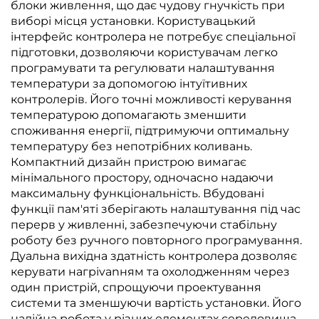
блоки живлення, що дає чудову гнучкість при
виборі місця установки. Користувацький
інтерфейс контролера не потребує спеціальної
підготовки, дозволяючи користувачам легко
програмувати та регулювати налаштування
температури за допомогою інтуїтивних
контролерів. Його точні можливості керування
температурою допомагають зменшити
споживання енергії, підтримуючи оптимальну
температуру без непотрібних коливань.
Компактний дизайн пристрою вимагає
мінімального простору, одночасно надаючи
максимальну функціональність. Вбудовані
функції пам'яті зберігають налаштування під час
перерв у живленні, забезпечуючи стабільну
роботу без ручного повторного програмування.
Дуальна вихідна здатність контролера дозволяє
керувати нагріvanням та охолодженням через
один пристрій, спрощуючи проектування
системи та зменшуючи вартість установки. Його
надійна робота у різних елементах середовища