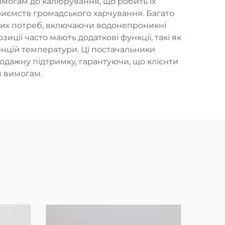
имогам до калібрування, що робить їх
риємств громадського харчування. Багато
вих потреб, включаючи водонепроникні
иції часто мають додаткові функції, такі як
денцій температури. Ці постачальники
одажну підтримку, гарантуючи, що клієнти
м вимогам.