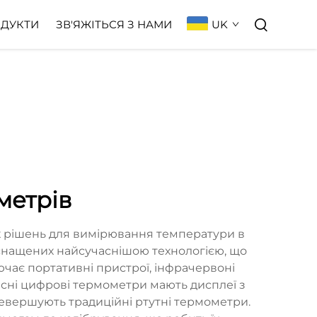
UK
ДУКТИ
ЗВ'ЯЖІТЬСЯ З НАМИ
метрів
х рішень для вимірювання температури в
снащених найсучаснішою технологією, що
ючає портативні пристрої, інфрачервоні
асні цифрові термометри мають дисплеї з
еревершують традиційні ртутні термометри.