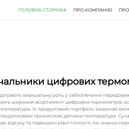
ГОЛОВНА СТОРІНКА
ПРО КОМПАНІЮ
ПРО
чальники цифрових термо
діграють вирішальну роль у забезпеченні передови
онують широкий асортимент цифрових термометрів, о
 температури. Їх продуктовий портфель зазвичай вкл
 спеціалізовані промислові датчики температури. Суч
с відгуку та підвищені рівні точності, які значно п