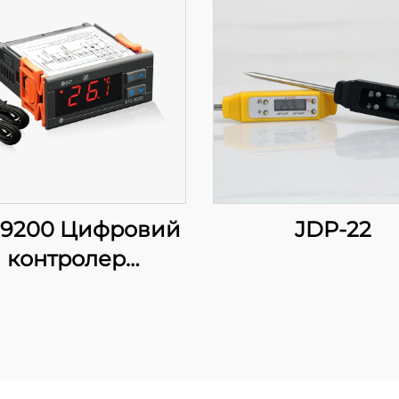
-9200 Цифровий
JDP-22
контролер
температури:
Прогресивне,
багатоетапне
регулювання