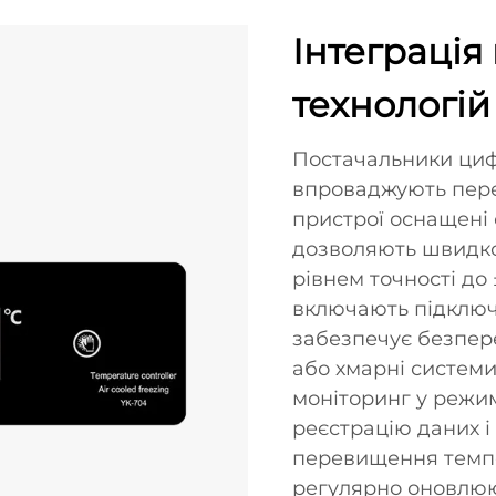
Інтеграція
технологій
Постачальники циф
впроваджують передо
пристрої оснащені
дозволяють швидко
рівнем точності до ±
включають підключ
забезпечує безпер
або хмарні системи
моніторинг у режим
реєстрацію даних і
перевищення темпе
регулярно оновлюю