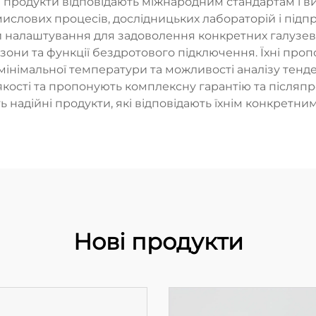
і продукти відповідають міжнародним стандартам і в
слових процесів, дослідницьких лабораторій і підп
ти налаштування для задоволення конкретних галузе
они та функції бездротового підключення. Їхні пропоз
/мінімальної температури та можливості аналізу тен
кості та пропонують комплексну гарантію та післяпр
 надійні продукти, які відповідають їхнім конкретни
Нові продукти