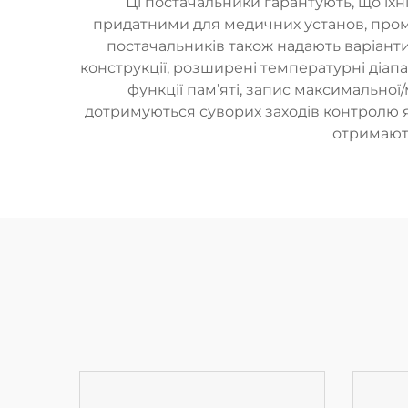
Ці постачальники гарантують, що їхн
придатними для медичних установ, проми
постачальників також надають варіан
конструкції, розширені температурні діапаз
функції пам’яті, запис максимальної
дотримуються суворих заходів контролю я
отримають