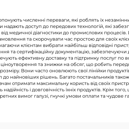
мператури для
ромислових та
комерційних
онують численні переваги, які роблять їх незамін
надають доступ до передових технологій, які забезп
застосунків
ь від медичної діагностики до промислових процесів.
мовлення та скорочувати час простою для своїх кліє
магаючи клієнтам вибрати найбільш відповідні пристр
ання та сертифікаційну документацію, забезпечуючи 
ечують ефективну доставку та підтримку послуг по вс
ціноутворення та знижки на обсяг, що робить пере
розміру. Вони часто оновлюють свої лінійки продукті
п до найновіших рішень. Багато постачальників тако
чам отримати максимальну користь від своїх пристро
адійність і довговічність їхніх продуктів. Крім того
етних вимог галузі, гнучкі умови оплати та чудове г