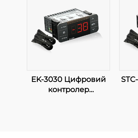
EK-3030 Цифровий
STC
контролер
температури:
Прогресивне
регулювання
температури для