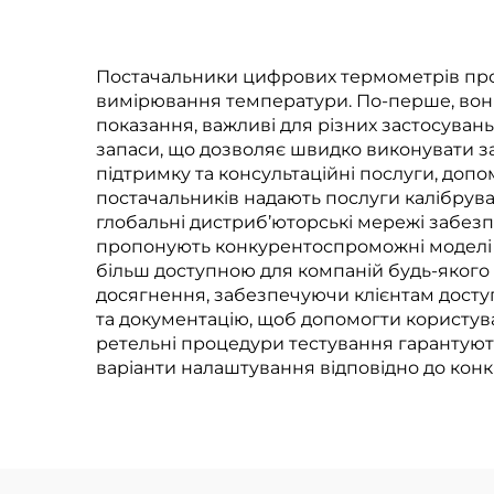
промислових та
те
комерційних
п
застосунків
Постачальники цифрових термометрів проп
вимірювання температури. По-перше, вони 
показання, важливі для різних застосуван
запаси, що дозволяє швидко виконувати за
підтримку та консультаційні послуги, допо
постачальників надають послуги калібрув
глобальні дистриб’юторські мережі забезп
пропонують конкурентоспроможні моделі 
більш доступною для компаній будь-якого 
досягнення, забезпечуючи клієнтам досту
та документацію, щоб допомогти користува
ретельні процедури тестування гарантують н
варіанти налаштування відповідно до конкр