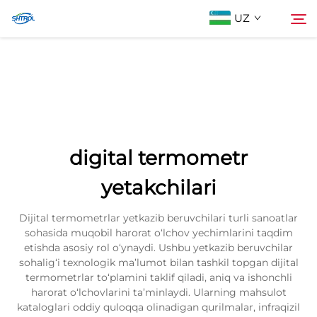
UZ
Biz Haqimizda
Qidiruv
Mahsulotlar
digital termometr
Biz bilan bog'lanish
yetakchilari
Dijital termometrlar yetkazib beruvchilari turli sanoatlar
sohasida muqobil harorat o‘lchov yechimlarini taqdim
etishda asosiy rol o‘ynaydi. Ushbu yetkazib beruvchilar
sohalig‘i texnologik ma’lumot bilan tashkil topgan dijital
termometrlar to‘plamini taklif qiladi, aniq va ishonchli
harorat o‘lchovlarini ta’minlaydi. Ularning mahsulot
kataloglari oddiy quloqqa olinadigan qurilmalar, infraqizil