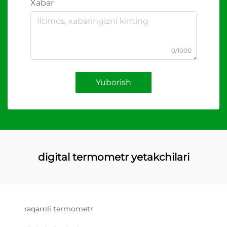
Xabar
0/1000
Yuborish
digital termometr yetakchilari
raqamli termometr