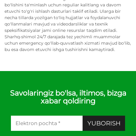
bo'lishini ta'minlash uchun reguliar kalitlang va davom
etuvchi to'g'ri ishlash dasturlari taklif etiladi. Ularga bir
necha tillarda yozilgan to'liq hujjatlar va foydalanuvchi
qo'llanmalari mavjud va videodarsliklar va texnik
speksifikatsiyalar jami online resurslar taqdim etiladi.
Sharhq-shimol 24/7 darajada tez yechimli muammolar
uchun emergency qo'llab-quvvatlash xizmati mavjud bo'lib,
bu esa davom etuvchi ishga tushirishni kamaytiradi.
Savolaringiz bo'lsa, iltimos, bizga
xabar qoldiring
YUBORISH