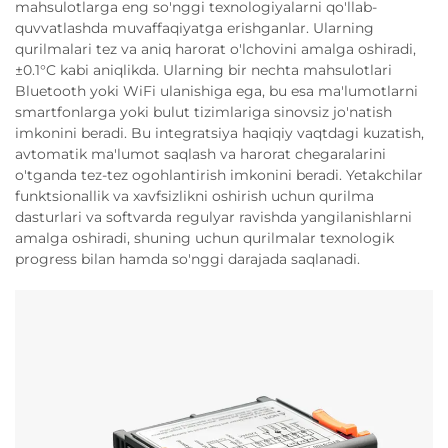
mahsulotlarga eng so'nggi texnologiyalarni qo'llab-
quvvatlashda muvaffaqiyatga erishganlar. Ularning
qurilmalari tez va aniq harorat o'lchovini amalga oshiradi,
±0.1°C kabi aniqlikda. Ularning bir nechta mahsulotlari
Bluetooth yoki WiFi ulanishiga ega, bu esa ma'lumotlarni
smartfonlarga yoki bulut tizimlariga sinovsiz jo'natish
imkonini beradi. Bu integratsiya haqiqiy vaqtdagi kuzatish,
avtomatik ma'lumot saqlash va harorat chegaralarini
o'tganda tez-tez ogohlantirish imkonini beradi. Yetakchilar
funktsionallik va xavfsizlikni oshirish uchun qurilma
dasturlari va softvarda regulyar ravishda yangilanishlarni
amalga oshiradi, shuning uchun qurilmalar texnologik
progress bilan hamda so'nggi darajada saqlanadi.