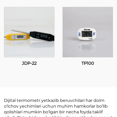
Tijoriy Ta'riflarda Ishtirok
Sanoat va Tijoriy
Etuvchi Haroratni
Ta'riflarda Ko'p Maqomli
Boshqarish
Haroratni Boshqarish
JDP-22
TP100
Dijital termometr yetkazib beruvchilari har doim
o‘lchov yechimlari uchun muhim hamkorlar bo‘lib
qolishlari mumkin bo‘lgan bir necha foyda taklif