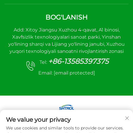
BOG'LANISH
Add: Xitoy Jiangsu Xuzhou 4-qavat, A1 binosi,
Xavfsizlik texnologiyalari sanoat parki, Yinshan
yo'lining sharqi va Lijiang yo'lining janubi, Xuzhou
yuqori texnologiyali sanoatni rivojlantirish zonasi
+86-13585397375
Tel:
Email:
[email protected]
We value your privacy
Mualliflik huquqi © 2025 Xuzhou sanhe avtomatik
We use cookies and similar tools to provide our services.
boshqaruv uskunalari Co.,LTD. Barcha huquqlar