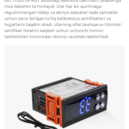
ISO 17025 va NIST asosidagi bevosita takrirlash talablariga
mos kelishini ta'minlaydi. Ular har bir qurilmaga
regulirovlangan tibbiy va doriyo asboblari kabi sanoatlar
uchun zarur bo'lgan to'liq kalibratsiya sertifikatlari va
hujjatlarni taqdim etadi. Ularning sifat boshqaruv tizimlari
sertifikat holatini saqlash uchun uchunchi tomon
tashkilotlari tomonidan doimiy ravishda tekshiriladi.