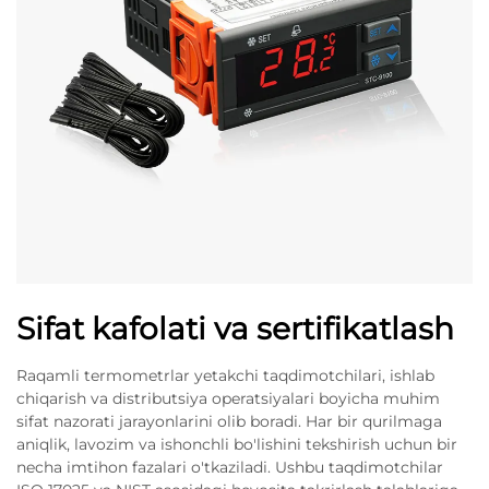
Sifat kafolati va sertifikatlash
Raqamli termometrlar yetakchi taqdimotchilari, ishlab
chiqarish va distributsiya operatsiyalari boyicha muhim
sifat nazorati jarayonlarini olib boradi. Har bir qurilmaga
aniqlik, lavozim va ishonchli bo'lishini tekshirish uchun bir
necha imtihon fazalari o'tkaziladi. Ushbu taqdimotchilar