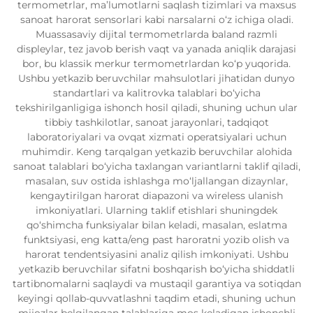
termometrlar, ma’lumotlarni saqlash tizimlari va maxsus
sanoat harorat sensorlari kabi narsalarni o‘z ichiga oladi.
Muassasaviy dijital termometrlarda baland razmli
displeylar, tez javob berish vaqt va yanada aniqlik darajasi
bor, bu klassik merkur termometrlardan ko‘p yuqorida.
Ushbu yetkazib beruvchilar mahsulotlari jihatidan dunyo
standartlari va kalitrovka talablari bo‘yicha
tekshirilganligiga ishonch hosil qiladi, shuning uchun ular
tibbiy tashkilotlar, sanoat jarayonlari, tadqiqot
laboratoriyalari va ovqat xizmati operatsiyalari uchun
muhimdir. Keng tarqalgan yetkazib beruvchilar alohida
sanoat talablari bo‘yicha taxlangan variantlarni taklif qiladi,
masalan, suv ostida ishlashga mo‘ljallangan dizaynlar,
kengaytirilgan harorat diapazoni va wireless ulanish
imkoniyatlari. Ularning taklif etishlari shuningdek
qo‘shimcha funksiyalar bilan keladi, masalan, eslatma
funktsiyasi, eng katta/eng past haroratni yozib olish va
harorat tendentsiyasini analiz qilish imkoniyati. Ushbu
yetkazib beruvchilar sifatni boshqarish bo‘yicha shiddatli
tartibnomalarni saqlaydi va mustaqil garantiya va sotiqdan
keyingi qollab-quvvatlashni taqdim etadi, shuning uchun