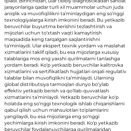
qiladi. Birinchidan, ular tibbiy diagnostikadan sanoat
jarayonlariga qadar turli xil muammolar uchun juda
aniqlik va muvofiqlilikni ta’minlaydigan eng so‘nggi
texnologiyalarga kirish imkonini beradi. Bu yetkazib
beruvchilar buyurtma berishni tezlashtirish va
mijozlari uchun to‘xtash vaqti kamaytirish
maqsadida keng tarqalgan saqlantirishni
ta’minlaydi. Ular ekspert texnik yordam va maslahat
xizmatlarini taklif qiladi, bu esa mijozlarga xususiy
talablariga mos eng yaxshi qurilmalarni tanlashga
yordam beradi. Ko‘p yetkazib beruvchilar kalitrovka
xizmatlarini va sertifikatlash hujjatlari orqali regulativ
talablar bilan muvofiqlikni ta’minlaydi. Ularning
global distributsiya tarmoqlari dunyo bo‘ylab
effektiv yetkazib berish va qo‘llab-quvvatlash
xizmatlarini ta’minlaydi. Yetkazib beruvchilar ko‘p
holatda eng so‘nggi texnologik ishlab chiqarishlarni
qabul qilish uchun mahsulotlari to‘plamlarini
yangilaydi, bu esa mijozlarga eng so‘nggi
yechimlarga kirish imkonini beradi. Ko‘p yetkazib
beruvchilar foydalanuvchilarga qurilmalaridan