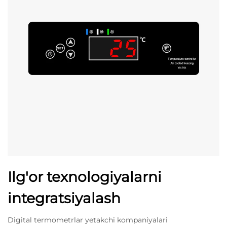
Ilg'or texnologiyalarni
integratsiyalash
Digital termometrlar yetakchi kompaniyalari