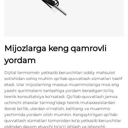
Mijozlarga keng qamrovli
yordam
Dijital termometr yetkazib beruvchilari oddiy mahsulot
sotishidan oshiq muhim qo'llab-quvvatlash xizmatlari taklif
etadi. Ular mijozlarning maxsus muammolariga mos eng
yaxshi qurilmalarni tanlashiga yordam beradigan to'liq
texnik konsultatsiya ko'rsatadi. Qo'llab-quvvatlash jamoa
uchinchi shaxslar tarmog'idagi texnik mutaxassislardan
iborat bo'lib, ulardan o'rnatish, kalitlang va muammo
yechimida yordam olish mumkin. Kengaytirilgan qo'llab-
quvvatlash xizmatlari tomonidan ko'p yetkazib beruvchilar
oldindan davom etuvchi to'g'ri ishlash va ishonchli