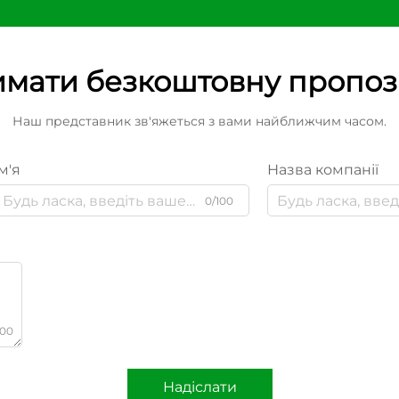
мати безкоштовну пропо
Наш представник зв'яжеться з вами найближчим часом.
м'я
Назва компанії
0/100
000
Надіслати