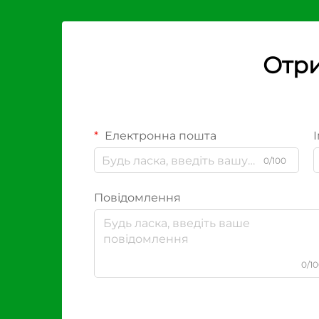
Отри
Електронна пошта
І
0/100
Повідомлення
0/1