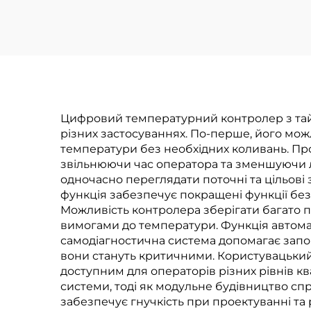
промислових та
те
комерційних
п
застосунків
Цифровий температурний контролер з тай
різних застосуваннях. По-перше, його мо
температури без необхідних коливань. Пр
звільнюючи час оператора та зменшуючи л
одночасно переглядати поточні та цільові
функція забезпечує покращені функції бе
Можливість контролера зберігати багато п
вимогами до температури. Функція автомат
самодіагностична система допомагає запо
вони стануть критичними. Користувацький
доступним для операторів різних рівнів ква
системи, тоді як модульне будівництво сп
забезпечує гнучкість при проектуванні та 