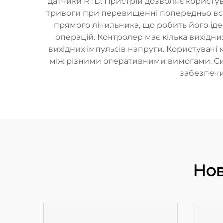
датчики RTD. Пристрій дозволяє користу
тривоги при перевищенні попередньо вст
прямого лічильника, що робить його ід
операцій. Контролер має кілька вихідн
вихідних імпульсів напруги. Користувачі
між різними оперативними вимогами. Си
забезпечи
Нов