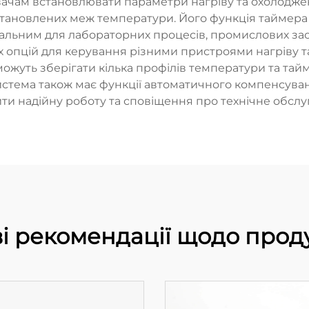
вачам встановлювати параметри нагріву та охолодже
ановлених меж температури. Його функція таймера 
еальним для лабораторних процесів, промислових зас
их опцій для керування різними пристроями нагріву 
 можуть зберігати кілька профілів температури та т
стема також має функції автоматичного компенсуван
ти надійну роботу та сповіщення про технічне обслу
і рекомендації щодо прод