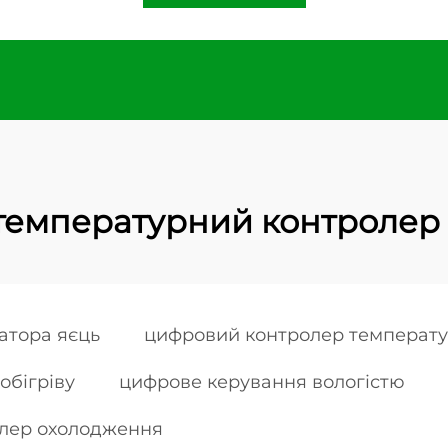
температурний контролер 
атора яєць
цифровий контролер температу
обігріву
цифрове керування вологістю
лер охолодження