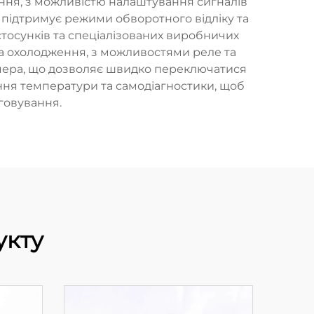
ння, з можливістю налаштування сигналів
підтримує режими обворотного відліку та
тосунків та спеціалізованих виробничих
та охолодження, з можливостями реле та
аймера, що дозволяє швидко переключатися
ня температури та самодіагностики, щоб
говування.
укту