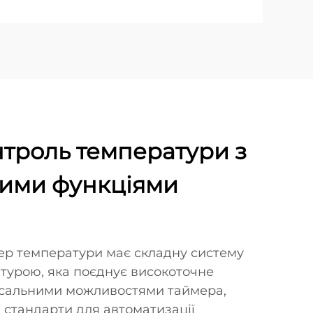
нтроль температури з
ими функціями
р температури має складну систему
турою, яка поєднує високоточне
рсальними можливостями таймера,
 стандарти для автоматизації