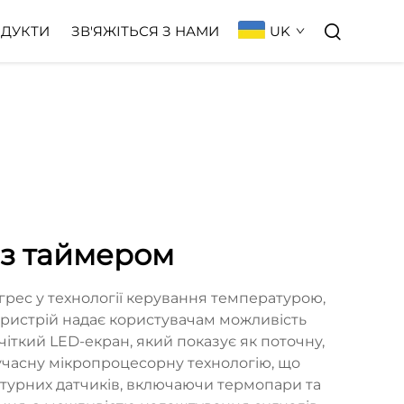
UK
ДУКТИ
ЗВ'ЯЖІТЬСЯ З НАМИ
з таймером
ес у технології керування температурою,
ристрій надає користувачам можливість
іткий LED-екран, який показує як поточну,
сучасну мікропроцесорну технологію, що
атурних датчиків, включаючи термопари та