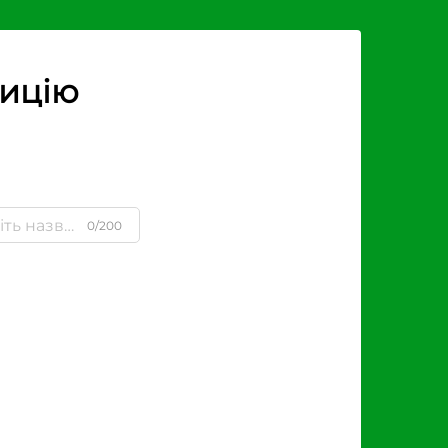
зицію
0/200