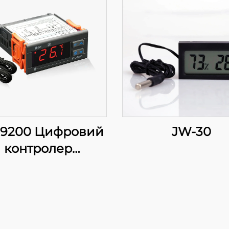
-9200 Цифровий
JW-30
контролер
температури:
Прогресивне,
багатоетапне
регулювання