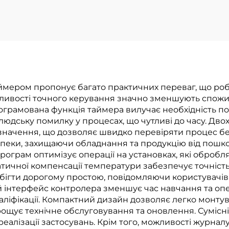
мператури для
ромислових та
комерційних
застосунків
мером пропонує багато практичних переваг, що роб
жливості точного керування значно зменшують спожив
ограмована функція таймера вилучає необхідність по
юдську помилку у процесах, що чутливі до часу. Дв
 значення, що дозволяє швидко перевіряти процес бе
зпеки, захищаючи обладнання та продукцію від пошк
рограм оптимізує операції на установках, які обробл
ичної компенсації температури забезпечує точність п
бігти дорогому простою, повідомляючи користувачів 
 інтерфейс контролера зменшує час навчання та опе
ліфікації. Компактний дизайн дозволяє легко монтуват
рощує технічне обслуговування та оновлення. Сумісн
реалізації застосувань. Крім того, можливості журна