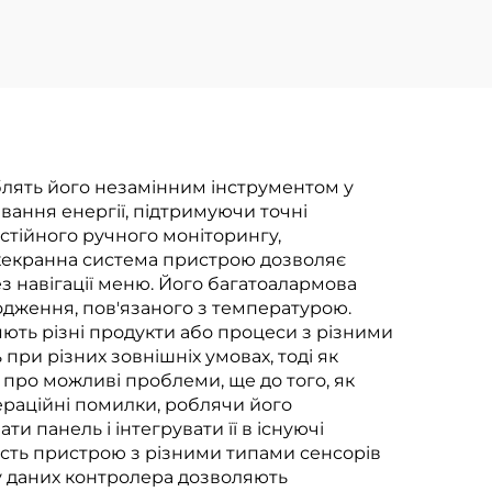
лять його незамінним інструментом у
ання енергії, підтримуючи точні
стійного ручного моніторингу,
охекранна система пристрою дозволяє
з навігації меню. Його багатоалармова
одження, пов'язаного з температурою.
яють різні продукти або процеси з різними
ри різних зовнішніх умовах, тоді як
про можливі проблеми, ще до того, як
раційні помилки, роблячи його
и панель і інтегрувати її в існуючі
ість пристрою з різними типами сенсорів
лу даних контролера дозволяють