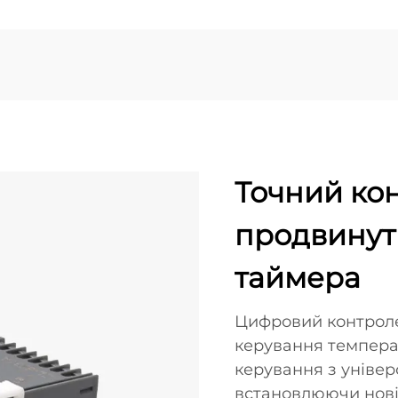
Точний ко
продвинут
таймера
Цифровий контроле
керування темпера
керування з уніве
встановлюючи нові