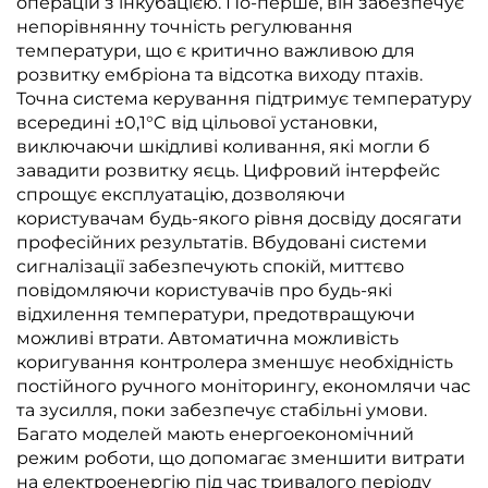
операцій з інкубацією. По-перше, він забезпечує
непорівнянну точність регулювання
температури, що є критично важливою для
розвитку ембріона та відсотка виходу птахів.
Точна система керування підтримує температуру
всередині ±0,1°C від цільової установки,
виключаючи шкідливі коливання, які могли б
завадити розвитку яєць. Цифровий інтерфейс
спрощує експлуатацію, дозволяючи
користувачам будь-якого рівня досвіду досягати
професійних результатів. Вбудовані системи
сигналізації забезпечують спокій, миттєво
повідомляючи користувачів про будь-які
відхилення температури, предотвращуючи
можливі втрати. Автоматична можливість
коригування контролера зменшує необхідність
постійного ручного моніторингу, економлячи час
та зусилля, поки забезпечує стабільні умови.
Багато моделей мають енергоекономічний
режим роботи, що допомагає зменшити витрати
на електроенергію під час тривалого періоду