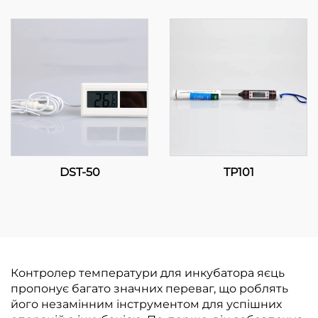
температури:
температури: Точність
Прогресивне
та функціональність
регулювання
для ефективного
температури для
керування
промислових та
температурою
комерційних
застосунків
DST-50
TP101
Контролер температури для инкубатора яєць
пропонує багато значних переваг, що роблять
його незамінним інструментом для успішних