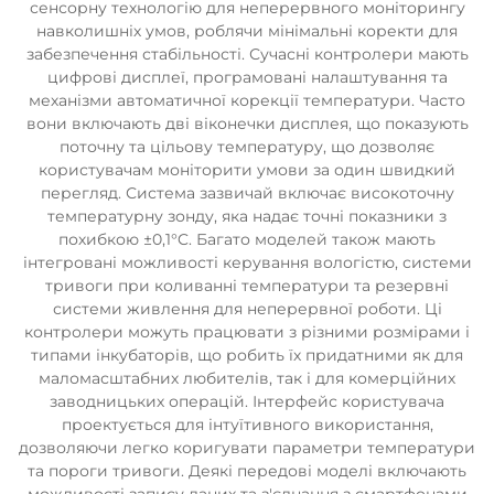
сенсорну технологію для неперервного моніторингу
навколишніх умов, роблячи мінімальні коректи для
забезпечення стабільності. Сучасні контролери мають
цифрові дисплеї, програмовані налаштування та
механізми автоматичної корекції температури. Часто
вони включають дві віконечки дисплея, що показують
поточну та цільову температуру, що дозволяє
користувачам моніторити умови за один швидкий
перегляд. Система зазвичай включає високоточну
температурну зонду, яка надає точні показники з
похибкою ±0,1°C. Багато моделей також мають
інтегровані можливості керування вологістю, системи
тривоги при коливанні температури та резервні
системи живлення для неперервної роботи. Ці
контролери можуть працювати з різними розмірами і
типами інкубаторів, що робить їх придатними як для
маломасштабних любителів, так і для комерційних
заводницьких операцій. Інтерфейс користувача
проектується для інтуїтивного використання,
дозволяючи легко коригувати параметри температури
та пороги тривоги. Деякі передові моделі включають