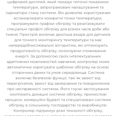
цифровий дисплей, який показує поточні показники
температури, запрограмовані налаштування та
індикатори стану системи. Він дозволяє користувачам
встановлювати конкретні точки температури,
програмувати графіки обігріву та реалізовувати
спеціальні профілі обігріву для різних часів доби або
тижня. Пристрій включає декілька входів для датчиків
для точного моніторингу температури та має
напередобчислювальні алгоритми, які оптимізують
продуктивність обігріву, мінімізуючи споживання
енергії. За допомогою своїх інтелектуальних
адаптивних можливостей навчання, контролер може
автоматично коригувати шаблони обігріву на основі
історичних даних та умов середовища. Система
включає безпекові функції, такі як захист від
перегріvanня, захист від замерзання та повідомлення
про несправності системи. Його гнучкі застосування
охоплюють домашні системи обігріву, промислові
процеси, комерційні будівлі та спеціалізовані системи
обігріву в сільському господарстві та виробництві.
Контролер підтримує різні технології обігріву,