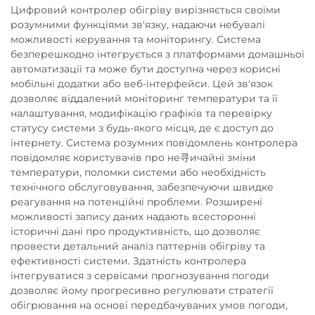
Цифровий контролер обігріву вирізняється своїми
розумними функціями зв'язку, надаючи небувалі
можливості керування та моніторингу. Система
безперешкодно інтегрується з платформами домашньої
автоматизації та може бути доступна через корисні
мобільні додатки або веб-інтерфейси. Цей зв'язок
дозволяє віддалений моніторинг температури та її
налаштування, модифікацію графіків та перевірку
статусу системи з будь-якого місця, де є доступ до
інтернету. Система розумних повідомлень контролера
повідомляє користувачів про не寻ичайні зміни
температури, поломки системи або необхідність
технічного обслуговування, забезпечуючи швидке
реагування на потенційні проблеми. Розширені
можливості запису даних надають всесторонні
історичні дані про продуктивність, що дозволяє
провести детальний аналіз паттернів обігріву та
ефективності системи. Здатність контролера
інтегруватися з сервісами прогнозування погоди
дозволяє йому прогресивно регулювати стратегії
обігрювання на основі передбачуваних умов погоди,