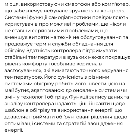
місця, використовуючи смартфон або комп'ютер,
що забезпечує небувале зручність та контроль.
Системні функції самодіагностики повідомляють
користувачів про можливі проблеми, ще ніколи
не ставши серйозними проблемами, що
зменшує витрати на технічне обслуговування та
продовжує термін служби обладнання для
обігріву. Здатність контролера підтримувати
стабільні температури в вузьких межах покращує
рівень комфорту і особливо корисна в
застосуваннях, які вимагають точного керування
температурою. Його сумісність з різними
системами обігріву робить його інвестицією на
майбутнє, адаптованою до оновлень системи чи
змін у технології обігріву. Функції запису даних та
аналізу контролера надають цінні інсайти щодо
шаблонів обігріву та використання енергії, що
дозволяє приймати обґрунтовані рішення щодо
оптимізації системи та стратегій заощадження
енергії.