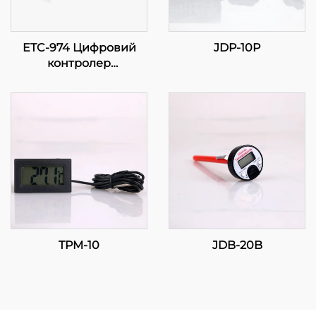
ETC-974 Цифровий
JDP-10P
контролер
температури: Висока
продуктивність, точне
регулювання
температури для
промислових
застосунків
TPM-10
JDB-20B