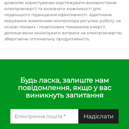
дозволяє користувачам відстежувати використання
електроенергії та визначати можливості для
подальшого підвищення ефективності. Адаптивне
керування живленням контролера регулює роботу на
основі пікових і позапікових показників енергії,
допомагаючи мінімізувати витрати на електроенергію,
зберігаючи оптимальну продуктивність.
Будь ласка, залиште нам
повідомлення, якщо у вас
виникнуть запитання
Надіслати