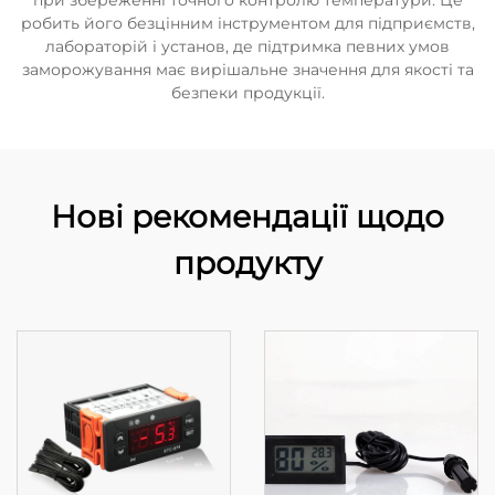
при збереженні точного контролю температури. Це
робить його безцінним інструментом для підприємств,
лабораторій і установ, де підтримка певних умов
заморожування має вирішальне значення для якості та
безпеки продукції.
Нові рекомендації щодо
продукту