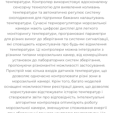
температури. Контролер використовує вдосконалену
сенсорну технологію для виявлення коливань
температури та автоматично регулює систему
охолодження для підтримки бажаних налаштувань
температури. Сучасні терморегулятори морозильної
камери мають цифрові дисплеї для легкого
моніторингу температури, програмовані параметри
для різних вимог до зберігання та системи сигналізації,
які сповіщають користувачів про будь-які відхилення
температури. Ці контролери можна інтегрувати з
різними типами морозильних камер, від комерційних
установок до лабораторних систем зберігання,
пропонуючи різноманітні можливості застосування.
Пристрій має кілька входів датчиків температури, що
дозволяє одночасно контролювати різні зони в
морозильній камері. Крім того, багато моделей
оснащені можливостями реєстрації даних, що дозволяє
користувачам відстежувати історію температур і
створювати звіти про відповідність. Інтелектуальні
алгоритми контролера оптимізують роботу
морозильної камери, зменшуючи споживання енергії