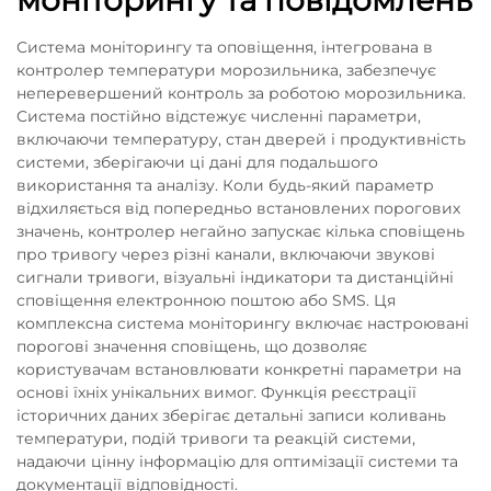
моніторингу та повідомлень
Система моніторингу та оповіщення, інтегрована в
контролер температури морозильника, забезпечує
неперевершений контроль за роботою морозильника.
Система постійно відстежує численні параметри,
включаючи температуру, стан дверей і продуктивність
системи, зберігаючи ці дані для подальшого
використання та аналізу. Коли будь-який параметр
відхиляється від попередньо встановлених порогових
значень, контролер негайно запускає кілька сповіщень
про тривогу через різні канали, включаючи звукові
сигнали тривоги, візуальні індикатори та дистанційні
сповіщення електронною поштою або SMS. Ця
комплексна система моніторингу включає настроювані
порогові значення сповіщень, що дозволяє
користувачам встановлювати конкретні параметри на
основі їхніх унікальних вимог. Функція реєстрації
історичних даних зберігає детальні записи коливань
температури, подій тривоги та реакцій системи,
надаючи цінну інформацію для оптимізації системи та
документації відповідності.