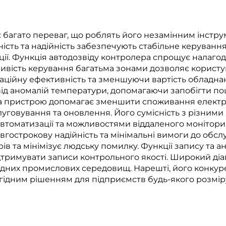
керування
емпературою
багато переваг, що роблять його незамінним інстр
ність та надійність забезпечують стабільне керува
ції. Функція автодозвіду контролера спрощує налаго
ожливість керування багатьма зонами дозволяє корист
ційну ефективність та зменшуючи вартість обладнанн
від аномалій температури, допомагаючи запобігти 
 пристрою допомагає зменшити споживання електроене
говування та оновлення. Його сумісність з різними 
втоматизації та можливостями віддаленого монітори
гострокову надійність та мінімальні вимоги до обсл
в та мінімізує людську помилку. Функції запису та 
дтримувати записи контрольного якості. Широкий діа
ладних промислових середовищ. Нарешті, його конкур
гідним рішенням для підприємств будь-якого розмір