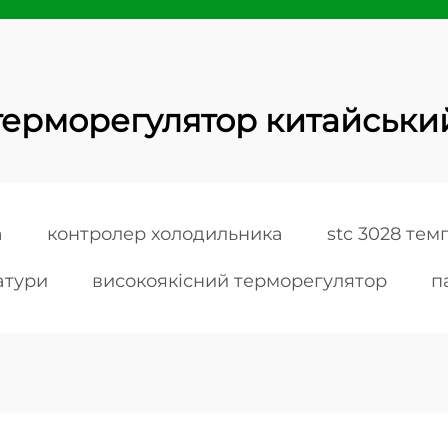
терморегулятор китайськи
а
контролер холодильника
stc 3028 те
атури
високоякісний терморегулятор
п