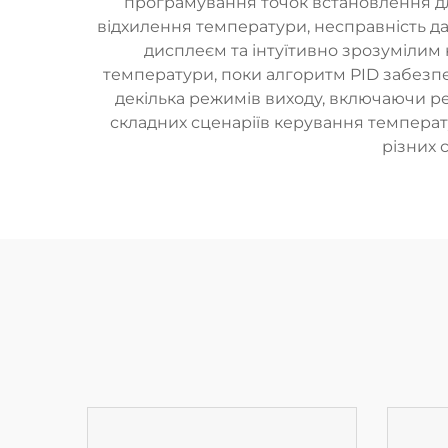
програмування точок встановлення для
відхилення температури, несправність да
дисплеєм та інтуїтивно зрозуміли
температури, поки алгоритм PID забезп
декілька режимів виходу, включаючи ре
складних сценаріїв керування температ
різних 