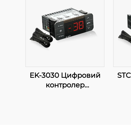
EK-3030 Цифровий
STC
контролер
температури:
Прогресивне
регулювання
фу
температури для
дл