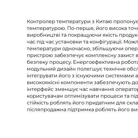
промислових та
комерційних
т
застосунків
Контролер температури з Китаю пропонує 
температурою. По-перше, його висока точ
виробництві та покращуючи якість продук
час під час установки та конфігурації. М
температури одночасно, збільшуючи опера
пристрою забезпечує комплексну захист 
безпеку процесу. Енергоефективна робота
модульний дизайн полегшує технічне обслу
інтегрувати його з існуючими системами а
високоякісні компоненти забезпечують дов
інтерфейс зменшує час навчання операторі
користувачам оптимізувати процеси та пі
стійкість роблять його придатним для ск
післяпродажна підтримка роблять його ви