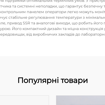
 підтримки оптимальних термічних умов. У пристрої
тчика та системні неполадки, що гарантує безпечну 
м контрольним панелем оператори легко можуть моні
ечує стабільне регулювання температури з мінімал
ле, привод SSR та аналогові виходи, що робить його
урою. Його компактний дизайн та міцна конструкція 
середовищах, від виробничих закладів до лабораторн
Популярні товари