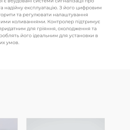
 є вбудовані системи сигналізації про
та надійну експлуатацію. З його цифровим
торити та регулювати налаштування
ьними коливаннями. Контролер підтримує
 придатним для гріяння, охолодження та
роблять його ідеальним для установки в
их умов.