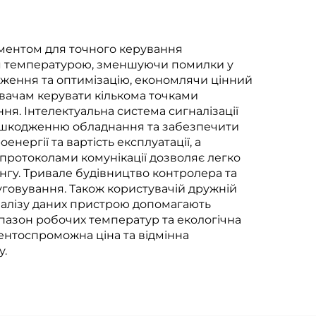
ументом для точного керування
ння температурою, зменшуючи помилки у
дження та оптимізацію, економлячи цінний
увачам керувати кількома точками
я. Інтелектуальна система сигналізації
пошкодженню обладнання та забезпечити
ргії та вартість експлуатації, а
протоколами комунікації дозволяє легко
нгу. Тривале будівництво контролера та
уговування. Також користувачій дружній
аналізу даних пристрою допомагають
пазон робочих температур та екологічна
ентоспроможна ціна та відмінна
у.