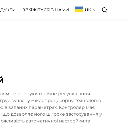
UK
ДУКТИ
ЗВ'ЯЖІТЬСЯ З НАМИ
й
еплом, пропонуючи точне регулювання
егрує сучасну мікропроцесорну технологію
 в заданих параметрах. Контролер має
D, що дозволяє його широке застосування у
можливість автоматичної настройки та