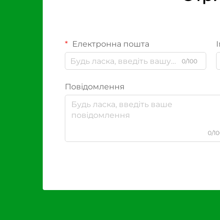
Електронна пошта
І
0/100
Повідомлення
0/1