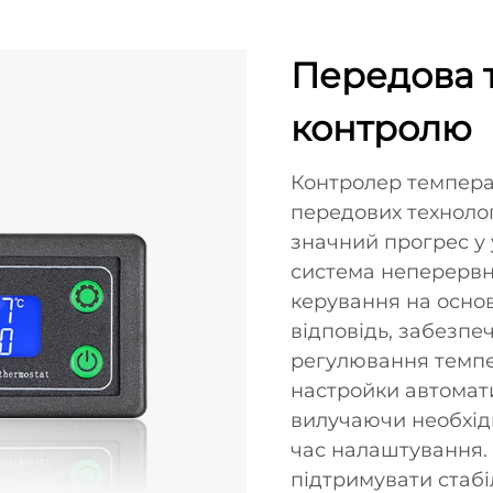
Передова т
контролю
Контролер темпера
передових техноло
значний прогрес у 
система неперервн
керування на основ
відповідь, забезпе
регулювання темпе
настройки автомат
вилучаючи необхідн
час налаштування. 
підтримувати стабі