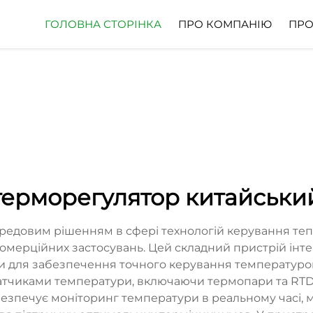
ГОЛОВНА СТОРІНКА
ПРО КОМПАНІЮ
ПРО
терморегулятор китайськи
редовим рішенням в сфері технологій керування т
омерційних застосувань. Цей складний пристрій інт
и для забезпечення точного керування температурою
 датчиками температури, включаючи термопари та RT
абезпечує моніторинг температури в реальному часі, 