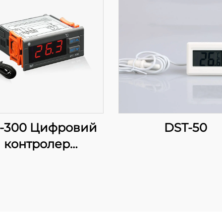
-300 Цифровий
DST-50
контролер
температури:
Точність та
нкціональність
я ефективного