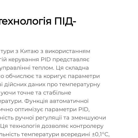
ехнологія ПІД-
тури з Китаю з використанням
гій керування PID представляє
управлінні теплом. Ця складна
о обчислює та коригує параметри
і дійсних даних про температурну
чуючи точне та стабільне
ратури. Функція автоматичної
ично оптимізує параметри PID,
ість ручної регуляції та зменшуючи
Ця технологія дозволяє контролеру
льність температури всередині ±0,1°C,