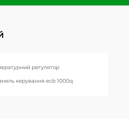
й
мпературний регулятор
анель керування ecb 1000q