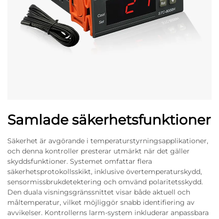
Samlade säkerhetsfunktioner
Säkerhet är avgörande i temperaturstyrningsapplikationer,
och denna kontroller presterar utmärkt när det gäller
skyddsfunktioner. Systemet omfattar flera
säkerhetsprotokollsskikt, inklusive övertemperaturskydd,
sensormissbrukdetektering och omvänd polaritetsskydd.
Den duala visningsgränssnittet visar både aktuell och
måltemperatur, vilket möjliggör snabb identifiering av
avvikelser. Kontrollerns larm-system inkluderar anpassbara