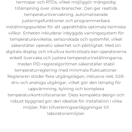
termopar och RTDs, vilket möjliggör mångsidig
tillämpning över olika branscher. Den ger realtids
temperaturövervakning, automatiserade
justeringsfunktioner och programmerbara
inställningspunkter för att upprätthålla optimala termiska
villkor. Enheten inkluderar inbyggda varningssystem för
temperaturavvikelse, sensorskada och systemfel, vilket
säkerställer operativ säkerhet och pålitlighet. Med sin
digitala display och intuitiva kontrollsats kan operatörerna
enkelt övervaka och justera temperaturinställningarna,
medan PID-regleralgoritmen säkerställer stabil
temperaturreglering med minimala fluktuationer.
Regleraren stöder flera utgångslägen, inklusive relé, SSR-
driv och analoga utgångar, vilket gör den lämplig för
uppvärmning, kylning och komplexa
temperaturkontrollscenarier. Dess kompakta design och
robust byggnad gör den idealisk för installation i olika
miljöer, från tillverkningsanläggningar till
laboratoriemiljöer.