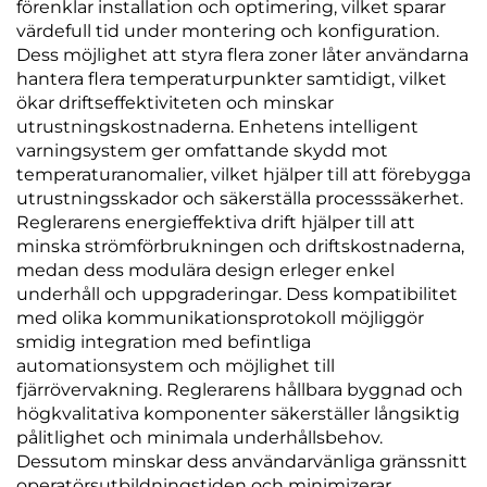
förenklar installation och optimering, vilket sparar
värdefull tid under montering och konfiguration.
Dess möjlighet att styra flera zoner låter användarna
hantera flera temperaturpunkter samtidigt, vilket
ökar driftseffektiviteten och minskar
utrustningskostnaderna. Enhetens intelligent
varningsystem ger omfattande skydd mot
temperaturanomalier, vilket hjälper till att förebygga
utrustningsskador och säkerställa processsäkerhet.
Reglerarens energieffektiva drift hjälper till att
minska strömförbrukningen och driftskostnaderna,
medan dess modulära design erleger enkel
underhåll och uppgraderingar. Dess kompatibilitet
med olika kommunikationsprotokoll möjliggör
smidig integration med befintliga
automationsystem och möjlighet till
fjärrövervakning. Reglerarens hållbara byggnad och
högkvalitativa komponenter säkerställer långsiktig
pålitlighet och minimala underhållsbehov.
Dessutom minskar dess användarvänliga gränssnitt
operatörsutbildningstiden och minimizerar