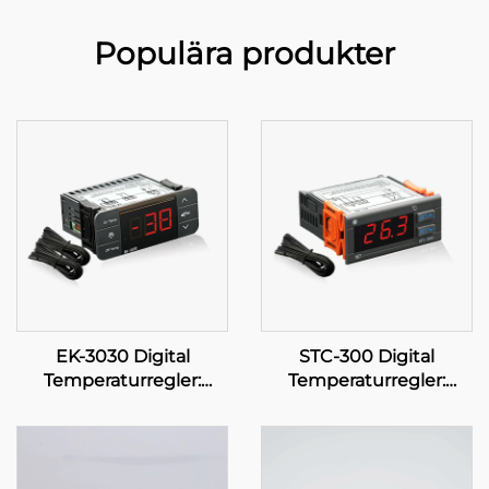
Populära produkter
EK-3030 Digital
STC-300 Digital
Temperaturregler:
Temperaturregler:
Avancerad
Precision och
temperaturreglering för
versatilitet för effektiv
industriella och
temperaturhantering
kommersiella