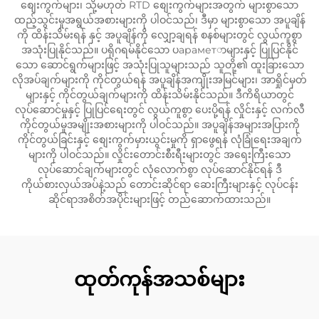
စျေးကွက်များ၊ သို့မဟုတ် RTD စျေးကွက်များအတွက် များစွာသော
ထည့်သွင်းမှုအရွယ်အစားများကို ပါဝင်သည်၊ ဒီမှာ များစွာသော အပူချိန်
ကို ထိန်းသိမ်းရန် နှင့် အပူချိန်ကို လျှော့ချရန် စနစ်များတွင် လွယ်ကူစွာ
အသုံးပြုနိုင်သည်။ ပရိုဂရမ်နိုင်သော ပараметာများနှင့် ပြုပြင်နိုင်
သော ဆောင်ရွက်များဖြင့် အသုံးပြုသူများသည် သူတို့၏ ထူးခြားသော
လိုအပ်ချက်များကို ကိုင်တွယ်ရန် အပူချိန်အကျိုးအမြင်များ၊ အာရှိုင်မှတ်
များနှင့် ကိုင်တွယ်ချက်များကို ထိန်းသိမ်းနိုင်သည်။ ဒီကိရိယာတွင်
လုပ်ဆောင်မှုနှင့် ပြုပြင်ရေးတွင် လွယ်ကူစွာ ပေးပို့ရန် လှိုင်းနှင့် လက်လီ
ကိုင်တွယ်မှုအမျိုးအစားများကို ပါဝင်သည်။ အပူချိန်အများအပြားကို
ကိုင်တွယ်ခြင်းနှင့် စျေးကွက်မှားယွင်းမှုကို ရှာဖွေရန် လုံခြုံရေးအချက်
များကို ပါဝင်သည်။ လှိုင်းတောင်းစီးရီးများတွင် အရေးကြီးသော
လုပ်ဆောင်ချက်များတွင် လုံလောက်စွာ လုပ်ဆောင်နိုင်ရန် ဒီ
ကိုယ်စားလှယ်အပ်နဲ့သည် တောင်းဆိုင်ရာ ဆေးကြီးများနှင့် လုပ်ငန်း
ဆိုင်ရာအစိတ်အပိုင်းများဖြင့် တည်ဆောက်ထားသည်။
ထုတ်ကုန်အသစ်များ