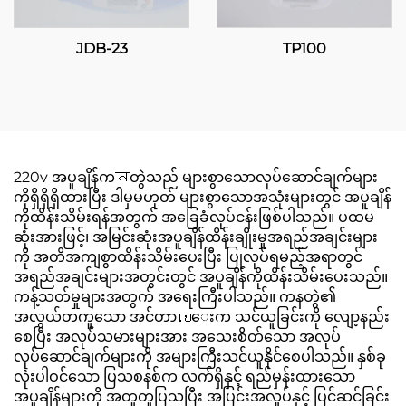
JDB-23
TP100
220v အပူချိန်ကনတွဲသည် များစွာသောလုပ်ဆောင်ချက်များ
ကိုရှိရှိရှိထားပြီး ဒါမှမဟုတ် များစွာသောအသုံးများတွင် အပူချိန်
ကိုထိန်းသိမ်းရန်အတွက် အခြေခံလုပ်ငန်းဖြစ်ပါသည်။ ပထမ
ဆုံးအားဖြင့်၊ အမြင်းဆုံးအပူချိန်ထိန်းချိုးမှုအရည်အချင်းများ
ကို အတိအကျစွာထိန်းသိမ်းပေးပြီး ပြုလုပ်ရမည့်အရာတွင်
အရည်အချင်းများအတွင်းတွင် အပူချိန်ကိုထိန်းသိမ်းပေးသည်။
ကန့်သတ်မှုများအတွက် အရေးကြီးပါသည်။ ကနတွဲ၏
အလွယ်တကူသော အင်တာเฟေးက သင်ယူခြင်းကို လျော့နည်း
စေပြီး အလုပ်သမားများအား အသေးစိတ်သော အလုပ်
လုပ်ဆောင်ချက်များကို အများကြီးသင်ယူနိုင်စေပါသည်။ နှစ်ခု
လုံးပါဝင်သော ပြသစနစ်က လက်ရှိနှင့် ရည်မှန်းထားသော
အပူချိန်များကို အတူတူပြသပြီး အပြင်းအလှုပ်နှင့် ပြင်ဆင်ခြင်း