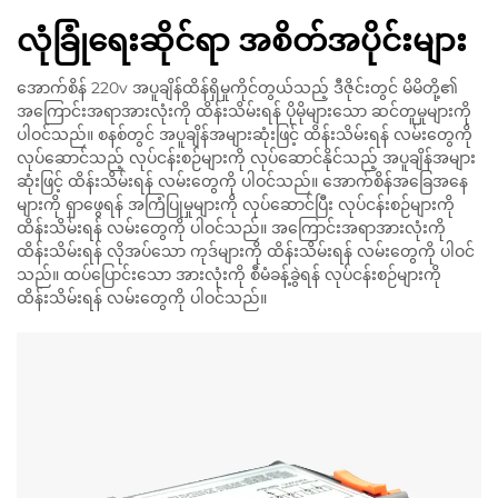
လုံခြုံရေးဆိုင်ရာ အစိတ်အပိုင်းများ
အောက်စိန် 220v အပူချိန်ထိန်ရှိမှုကိုင်တွယ်သည့် ဒီဇိုင်းတွင် မိမိတို့၏
အကြောင်းအရာအားလုံးကို ထိန်းသိမ်းရန် ပိုမိုများသော ဆင်တူမှုများကို
ပါဝင်သည်။ စနစ်တွင် အပူချိန်အများဆုံးဖြင့် ထိန်းသိမ်းရန် လမ်းတွေကို
လုပ်ဆောင်သည့် လုပ်ငန်းစဉ်များကို လုပ်ဆောင်နိုင်သည့် အပူချိန်အများ
ဆုံးဖြင့် ထိန်းသိမ်းရန် လမ်းတွေကို ပါဝင်သည်။ အောက်စိန်အခြေအနေ
များကို ရှာဖွေရန် အကြံပြုမှုများကို လုပ်ဆောင်ပြီး လုပ်ငန်းစဉ်များကို
ထိန်းသိမ်းရန် လမ်းတွေကို ပါဝင်သည်။ အကြောင်းအရာအားလုံးကို
ထိန်းသိမ်းရန် လိုအပ်သော ကုဒ်များကို ထိန်းသိမ်းရန် လမ်းတွေကို ပါဝင်
သည်။ ထပ်ပြောင်းသော အားလုံးကို စီမံခန့်ခွဲရန် လုပ်ငန်းစဉ်များကို
ထိန်းသိမ်းရန် လမ်းတွေကို ပါဝင်သည်။