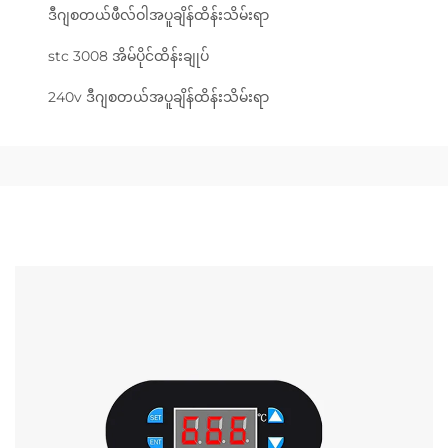
ဒီဂျစတယ်ဖီလ်ဝါအပူချိန်ထိန်းသိမ်းရာ
stc 3008 အိမ်ပိုင်ထိန်းချုပ်
240v ဒီဂျစတယ်အပူချိန်ထိန်းသိမ်းရာ