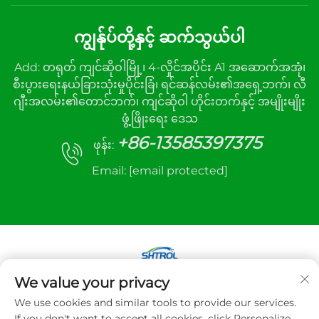
ကျွန်ုပ်တို့နှင့် ဆက်သွယ်ပါ
Add: တရုတ် ကျင်ဆိုဝါမြို့၊ 4-လှိုင်အပိုင်း A1 အဆောက်အအုံ၊
စီးပွားရေးနယ်ခြားသုံးမှုပိုင်းခြံ၊ ရင်ဆန်လမ်း၏အရှေ့ဘက်၊ လီ
ဂျီးအလမ်း၏တောင်ဘက်၊ ကျင်ဆိုဝါ ဟိုင်းတက်နှင့် အမျိုးမျိုး
ဖွံ့ဖြိုးရေး ဒေသ
+86-13585397375
ဖုန်း:
Email:
[email protected]
We value your privacy
ကော်ပီရော့တ် © 2025 Xuzhou sanhe automatic
We use cookies and similar tools to provide our services.
control equipment Co.,LTD. အားလုံးအခွင့်အရေးကို
If you don't want to accept all cookies, click Personalize