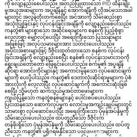
ကို လျော့နည်းစေပါသည်။ အတည်ပြုထားသော PID ထိန်းချိုး
မှုအယူအဆများက အပူချိန်နှင့် အောက်ချိန်ကို လိုအပ်သောအခါ
များတွင် အလွန်တိုးတက်စေပြီး အင်အားကို သိမ်းဆည်းစွာ
အသုံးပြုခြင်းနှင့် လုပ်ငန်းခြင်းအချိန်ကို လျော့နည်းစေပါသည်။
ကနတွဲ၏ များစွာသော အဆိုင်ရေးများက စနစ်ကို ပြည့်စုံစွာ
လေ့လာစွာ မျှော်လင့်ပေးပြီး အရေးကြီးသော ပြဿနာများ
အဖြစ်ဖြင့် အလုပ်သမားများအား သတင်းပေးပါသည်။
အပိုင်းအစားများဖြင့် ဒီဇိုင်းထုတ်ထားသော စနစ်က လုပ်ငန်း
ခြင်းအချိန်ကို လျော့နည်းစေပြီး စနစ်၏ လုပ်ငန်းသမားဘဝကို
ရွေးချယ်တော်တော် ဖြေရှင်းပေးပါသည်။ စက်မှု၏ အပူချိန်
ဆိုင်ရာ အောင်းကိုင်များနှင့် အကောင်းမွန်သော လုပ်ဆောင်ချက်
များကို ပေးပို့ပါသည်။ ကနတွဲ၏ ဒေတာလုံးဆိုင်ရာမှုများက ပုံစံ
အားလုံးကို လေ့လာပြီး လုပ်ဆောင်ချက်ကို အကောင်းဆုံးဖြစ်
စေပြီး သို့မဟုတ် ဆက်သွယ်မှုအင်တာဖေးများက
ကျယ်ပြန့်သော ကနတွဲစနစ်များနှင့် ပေါင်းစပ်ပေးပါသည်။
ပြင်းထန်သော ဆောက်လုပ်မှုက လောင်းမှုအကျဉ်းချုပ်များတွင်
သာမားစွာ လုပ်ဆောင်ပေးပြီး အရေးကြီးသော ပုံမှန်အပ်နှံမှုကို
သိမ်းဆည်းပေးပါသည်။ ထပ်တူညီသော ဒီဇိုင်းက
တန်ဖိုးရှိသော ပုံမှန်အပ်နှံမှုကို သိမ်းဆည်းပေးပါသည်။ ထပ်တူ
ညီသော ကနတွဲ၏ ပရိုဂရမ်နိုင်သော ပараметာများက