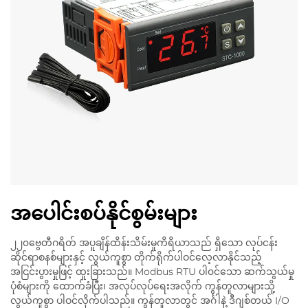
အပေါင်းစပ်နိုင်စွမ်းများ
၂၂၀ဗွေတီဂရိတ် အပူချိန်ထိန်းသိမ်းမှုကိရိယာသည် ရှိသော လုပ်ငန်း
ဆိုင်ရာစနစ်များနှင့် လွယ်ကူစွာ တိုက်ရိုက်ပါဝင်လေ့လာနိုင်သည့်
အငြင်းပွားမှုဖြင့် ထူးခြားသည်။ Modbus RTU ပါ၀င်သော ဆက်သွယ်မှု
ပုံစံများကို ထောက်ခံပြီး၊ အလုပ်လုပ်ရေးအလိုက် ကွန်တူလာများသို့
လွယ်ကူစွာ ပါဝင်လိုက်ပါသည်။ ကွန်တူလာတွင် အင်္ဂါနဲ့ ဒီဂျစ်တယ် I/O