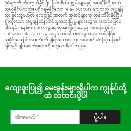
ပုံစံများကို ကိုင်တွယ်နိုင်ပြီး၊ ပြင်ပစိုက်ပစ္စည်းများနှင့် အပူချိန်သို့ ဆက်
သွယ်နိုင်ပါသည်။ ပရိုဂရမ်နိုင်သော relay outputs များသည် အပူချိန်
တိုးခြင်းသို့မဟုတ် လျော့ခြင်းအတွက် အဆင့်များကို ထိန်းသိမ်းနိုင်ပြီး၊
ရှုံးလုံးသော အပူချိန်ထိန်းသိမ်းမှုအသုံးပြုမှုများအတွက် အဆင်ပြေစေ
ပါသည်။ စနစ်၏ ဒေတာလှုပ်ရှားမှုအင်္ကျီများသည် လုပ်ငန်းဆိုင်ရာ
software platforms များတွင် တစ်ခါတစ်ရံတွင် လေ့လာနိုင်ပြီး၊
သမိုင်းကြောင်းအားလုံးကို ခွဲခြားသော်လည်း အနောက်ဆုံးဖြင့် ခြောက်
ခြင်းနှင့် ချိတ်ဆက်မှုများကို လေ့လာနိုင်ပါသည်။
ကျေးဇူးပြု၍ မေးခွန်းများရှိပါက ကျွန်ုပ်တို့
ထံ သတင်းပို့ပါ
ပို့ပါ။