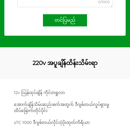
0/1000
တင်ပြမည်
220v အပူချိန်ထိန်းသိမ်းရာ
12v သြန်ထုပ်ချိန် ကိုင်တရူလာ
အောက်ချိန်သိမ်းဆည်းစက်အတွက် ဒီဂျစ်တယ်လှုပ်ရှားမှု
ထိပ်ခြောက်တိုင်ပိုင်း
sTC 1000 ဒီဂျစ်တယ်လိုင်းပံ့ပိုးထုတ်ကိရိယာ