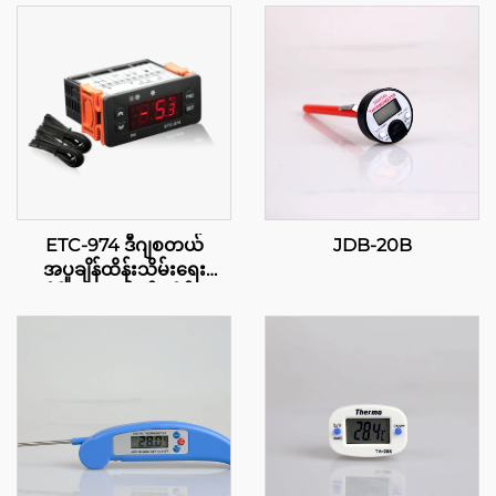
ETC-974 ဒီဂျစတယ်
JDB-20B
အပူချိန်ထိန်းသိမ်းရေး
ကိရိယာ: လုပ်ငန်းဆိုင်ရာ
အတွက် မြင့်မားသော အလှူရှိ
အပူချိန်ထိန်းသိမ်းမှု