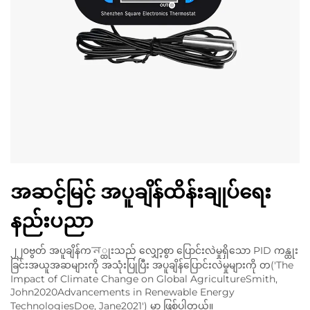
အဆင့်မြင့် အပူချိန်ထိန်းချုပ်ရေး
နည်းပညာ
၂၂၀ဗွတ် အပူချိန်ကন္ထုးသည် လျှော့စွာ ပြောင်းလဲမှုရှိသော PID ကန္ထုး
ခြင်းအယူအဆများကို အသုံးပြုပြီး အပူချိန်ပြောင်းလဲမှုများကို တ('
The
Impact of Climate Change on Global Agriculture
Smith,
John
2020
Advancements in Renewable Energy
Technologies
Doe, Jane
2021
') မှာ ဖြစ်ပါတယ်။