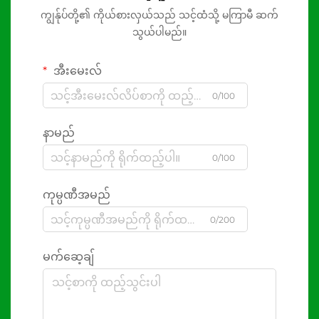
ကျွန်ုပ်တို့၏ ကိုယ်စားလှယ်သည် သင့်ထံသို့ မကြာမီ ဆက်
သွယ်ပါမည်။
အီးမေးလ်
0/100
နာမည်
0/100
ကုမ္ပဏီအမည်
0/200
မက်ဆေ့ချ်