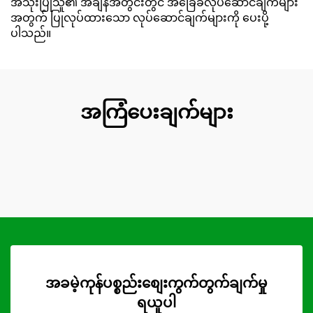
အသုံးပြုသူ၏ အချိန်အတွင်းတွင် အခြေခံလုပ်ဆောင်ချက်များ
အတွက် ပြုလုပ်ထားသော လုပ်ဆောင်ချက်များကို ပေးပို့
ပါသည်။
အကြံပေးချက်များ
အခမဲ့ကုန်ပစ္စည်းစျေးကွက်တွက်ချက်မှု
ရယူပါ