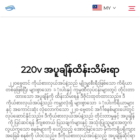
MY
ငါတို့အကြောင်း
ရှာဖွေမှု
ပစ္စည်းများ
220v အပူချိန်ထိန်းသိမ်းရာ
အီးမေးလ်ဖြင့် ဆက်သွယ်ပါ
၂၂၀ဗွေတင် ကိုယ်စားလှယ်အပ်နဲ့သည် မျိုးမှူးစီးရီးဖြစ်သော ကိရိယာ
တစ်ခုဖြစ်ပြီး များစွာသော ឧုံးပါးနှင့် ကုမ္ပဏီလုပ်ငန်းများတွင် တိုင်းတာ
ထားသော အပူချိန်ကို ထိန်းသိမ်းရန် ဒီဇိုင်းထုတ်ထားသည်။ ဒီ
ကိုယ်စားလှယ်အပ်နဲ့သည် ကမ္ဘာလုံးရှိ များစွာသော ឧုံးပါးကိရိယာများ
နှင့် အကောင်းဆုံး လုံလောက်သော ၂၂၀-ဗွေတင် အင်္ဂါစနစ်များပေါ်တွင်
လုပ်ဆောင်နိုင်သည်။ ဒီကိုယ်စားလှယ်အပ်နဲ့သည် တိုင်းတာမှုနှင့် အပူချိန်
ကို ပြင်ဆင်ရန် ဒီဂျစတယ် ပြသချက်များနှင့် အသုံးပြုသူများအတွက်
လွယ်ကူသော စနစ်များကို ပေးပို့သည့် အောင်မြင်သော မိုက်ကရိုပရိုကျား
အခြေခံ စနစ်ကို ပါဝင်သည်။ ဒီကိုယ်စားလှယ်အပ်နဲ့သည် အပူချိန်ဆိုင်ရာ