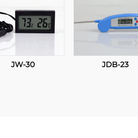
JW-30
JDB-23