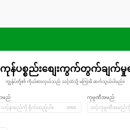
ကုန်ပစ္စည်းစျေးကွက်တွက်ချက်မှ
ကျွန်ုပ်တို့၏ ကိုယ်စားလှယ်သည် သင့်ထံသို့ မကြာမီ ဆက်သွယ်ပါမည်။
နာမည်
ကုမ္ပဏီအမည်
0/100