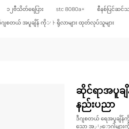
၁၂ဗီသိတ်ရေပြား
stc 8080a+
စီနစ်ပြင်ဆင်သ
ဒီဂျစတယ် အပူချိန် ကိုントရိုလာများ ထုတ်လုပ်သူများ
ဆိုင်ရာအပူချိန
နည်းပညာ
ဒီဂျစတယ် ရေအပူချိန်ကိုင်
သော အوارောဂါများကို အသုံးပြု၍ အပူချိန်ကို တိကျစွာ ထိန်းသိမ်းရန်