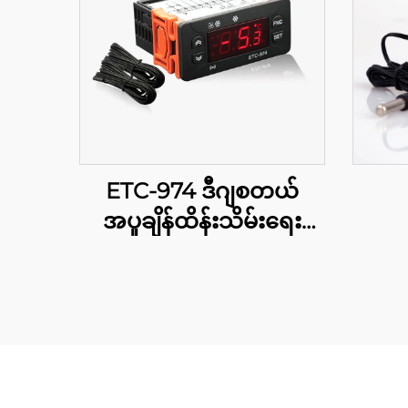
ETC-974 ဒီဂျစတယ်
အပူချိန်ထိန်းသိမ်းရေး
ကိရိယာ: လုပ်ငန်းဆိုင်ရာ
အတွက် မြင့်မားသော
အလှူရှိ အပူချိန်ထိန်းသိမ်းမှု