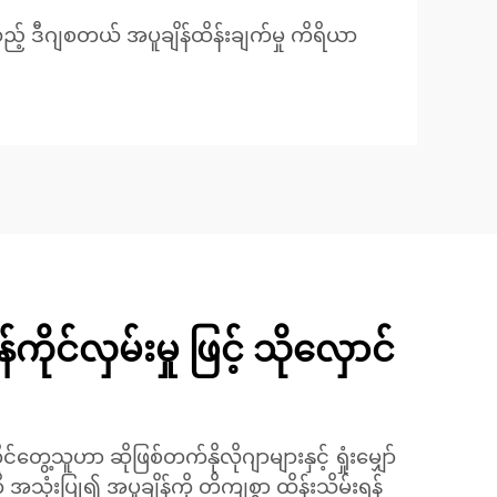
ည့် ဒီဂျစတယ် အပူချိန်ထိန်းချက်မှု ကိရိယာ
်ကိုင်လှမ်းမှု ဖြင့် သိုလှောင်
တွေ့သူဟာ ဆိုဖြစ်တက်နိုလိုဂျာများနှင့် ရှုံးမျှော်