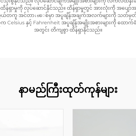
ဝင်သုံးစွဲနိုင်သည်။ လုပ်ဆောင်ချက်အမျိုးအစားများကို လက်လီထိန်းချိ
်ရှာမှုကို လုပ်ဆောင်နိုင်သည်။ ထိန်ရှာမှုတွင် အားလုံးကို အပျေ
ကူ အင်တာเฟေစ်မှာ အပူချိန်အချက်အလက်များကို သတ်မှတ်ပြီး ခြ
ုက Celsius နှင့် Fahrenheit အပူချိန်အမျိုးအစားများကို ထောက်ခံ
အတွင်း တိကျစွာ ထိန်ရှာနိုင်သည်။
နာမည်ကြီးထုတ်ကုန်များ