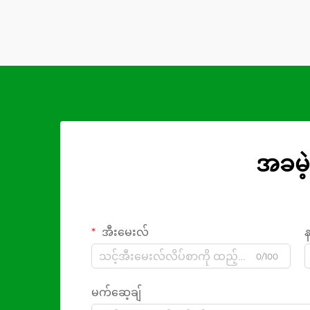
အခမဲ့
အီးမေးလ်
0/100
မက်ဆေ့ချ်