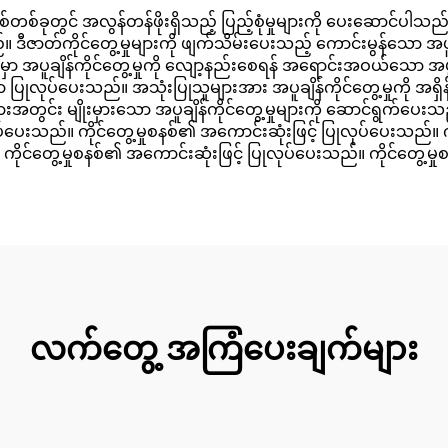
်တစ်ခုတွင် အလွန်တန်ဖိုးရှိသည့် ပြည့်စုံမှုများကို ပေးဆောင်ပါသည
။ ဒီဇာတ်ကိုင်တွေ့မှုများကို ဖျက်သိမ်းပေးသည့် ကောင်းမွန်သော အပူ
ုမှာ အပူချိန်ကိုင်တွေ့မှုကို လျော့နည်းစေရန် အရောင်းအဝယ်သော အပူ
ာ ပြုလုပ်ပေးသည်။ အသုံးပြုသူများအား အပူချိန်ကိုင်တွေ့မှုကို အရှိ
တွင်း မျိုးမှားသော အပူချိန်ကိုင်တွေ့မှုများကို ဆောင်ရွက်ပေးသည်။
ပ်ပေးသည်။ ကိုင်တွေ့မှုစနစ်၏ အကောင်းဆုံးဖြင့် ပြုလုပ်ပေးသည်။ က
 ကိုင်တွေ့မှုစနစ်၏ အကောင်းဆုံးဖြင့် ပြုလုပ်ပေးသည်။ ကိုင်တွေ့မ
လက်တွေ့ အကြံပေးချက်များ