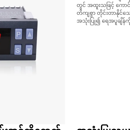
တွင် အထူးသဖြင့် ကောင်း
တိကျစွာ တိုင်းတာနိုင်သေ
အသုံးပြု၍ ရေအပူချိန်ကိ