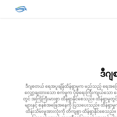
ဒီဂျ
ဒီဂျစတယ် ရေအပူချိန်ထိန်ရှာမှုက မည်သည့် ရေအခြေစိ
လျှော့ချထားသော စက်မှုက ပိုမိုရေးကြီးကျယ်သော အ
တွင် အကြံကြီးမားစွာ ထိန်ရှာနိုင်စေသည်။ ထိန်ရှာမှုတွ
များနှင့် စနစ်အခြေအနေကို ပြသပေးသည်။ ထိန်ရှာမှုက ပိ
ထိန်းသိမ်းမှုအားလုံးကို တိကျစွာ ထိန်ရှာနိုင်စေသည်။ 