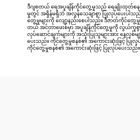
ဒီဂျစတယ် ရေအပူချိန်ကိုင်တွေ့မှုသည် ရေချိုးထုတ်စနစ
မှုတွင် အရှိန်မရှိဘဲ အလွန်သေချာစွာ ပြုလုပ်ပေးပါသည်
တွေ့မှုများကို လျော့နည်းစေပါသည်။ ဒီဇာတ်ကိုင်တွေ့မှ
တယ် အင်တာဖေးစ်မှာ အပူချိန်ကိုင်တွေ့မှုကို လွယ်ကူစွ
လုပ်ဆောင်ချက်များကို အသုံးပြုသူများအား နေ့လှစ်များအ
ပေးသည်။ ကိုင်တွေ့မှုစနစ်၏ အကောင်းဆုံးဖြင့် ပြုလု
ကိုင်တွေ့မှုစနစ်၏ အကောင်းဆုံးဖြင့် ပြုလုပ်ပေးသည်။