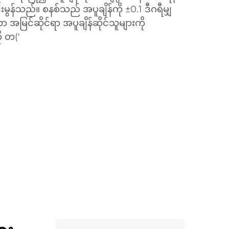
မွန်သည်။ စနစ်သည် အပူချိန်ကို ±0.1 ဒီဂရီမျှ
ာ အမြင်ဆိုင်ရာ အပူချိန်ဆိုင်သူများကို
ု တ('