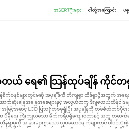
အSERTိုးများ
ငါတို့အကြောင်း
ပစ္
စတယ် ရေ၏ သြန်ထုပ်ချိန် ကိုင်
ုက်စနစ်များတွင်မဆို အပူချိန်ကို တိကျစွာ ထိန်ရှာဖို့အတွက် အရေ
ောက်ဆုံးခြေအခြေအနေများနှင့် အလွယ်တကူ ဒီဂျစတယ်ထိန်ဝါဒများကို
င် အမြင့်အဆင့် LCD ပြသရုံတစ်ခုရှိပြီး အပူချိန်ကို တစ်စိတ်တစ်ပို
ုမိုရေးကြီးကျယ်သော မိုက်ကရိုပရိုကျေးဇ်တာနှင့် အတူ တဆက်တွေ့ ရေအပ
ထိန်ရှာမှုကို အခြားများစွာသော လုပ်ဆောင်ချက်များတွင် ပါဝင်သုံးစွဲန