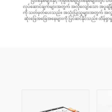
ပြားစနစ်များနှင့် ကုမ္ပဏီရေပြားစနစ်များတွင် ပါ
လုပ်ဆောင်ချက်များအတွက် အလိုလျော်သော အပူချိန်ထိန
ကို သတ်မှတ်ပေးသည်။ အသုံးပြုသူများအတွက် အလွယ်တ
ဆုံးခြေအခြေအနေများကို ပြင်ဆင်နိုင်သည်။ ထိန်ရှာမှ