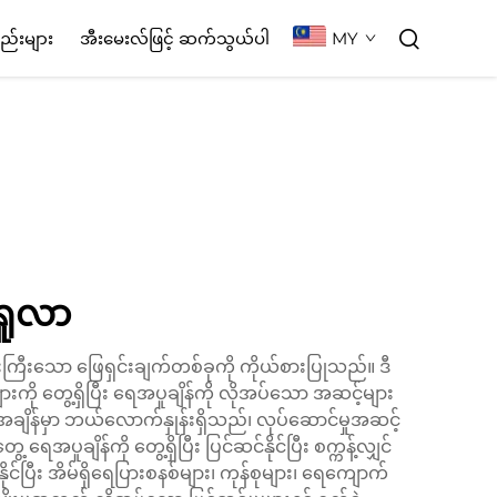
MY
စည်းများ
အီးမေးလ်ဖြင့် ဆက်သွယ်ပါ
တရူလာ
းကြီးသော ဖြေရှင်းချက်တစ်ခုကို ကိုယ်စားပြုသည်။ ဒီ
 တွေ့ရှိပြီး ရေအပူချိန်ကို လိုအပ်သော အဆင့်များ
င်းအချိန်မှာ ဘယ်လောက်နှုန်းရှိသည်၊ လုပ်ဆောင်မှုအဆင့်
ူချိန်ကို တွေ့ရှိပြီး ပြင်ဆင်နိုင်ပြီး စက္ကန့်လျှင်
ိုင်ပြီး အိမ်ရှိရေပြားစနစ်များ၊ ကုန်စုများ၊ ရေကျောက်