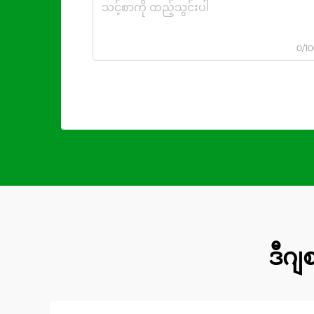
0/1
ဒီဂျ