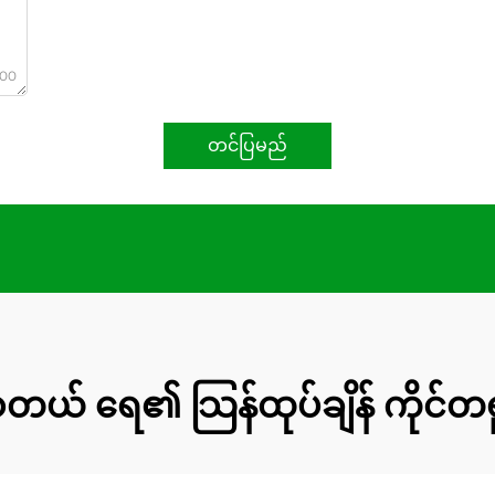
000
တင်ပြမည်
စတယ် ရေ၏ သြန်ထုပ်ချိန် ကိုင်