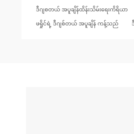
ဒီဂျစတယ် အပူချိန်ထိန်းသိမ်းရေးကိရိယာ
ဖရှိုင်ရဲ့ ဒီဂျစ်တယ် အပူချိန် ကန့်သည်