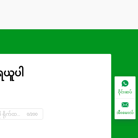
ုရယူပါ
ဝိုင်းဆပ်
အီးမေးလ်
0/200