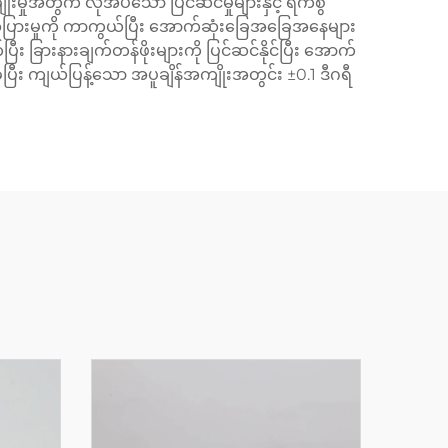
ုးမှုအတွက် လိုအပ်သော ပြင်ဆင်မှုများနှင့် ရက်စွဲ
ာ်အပြားမှုကို ကာကွယ်ပြီး အောက်ဆုံးခြေအခြေအနေများ
ားနားချက်တန်ဖိုးများကို ပြင်ဆင်နိုင်ပြီး အောက်
ပြီး ကျယ်ပြန့်သော အပူချိန်အကျိုးအတွင်း ±0.1 ဒီဂရီ