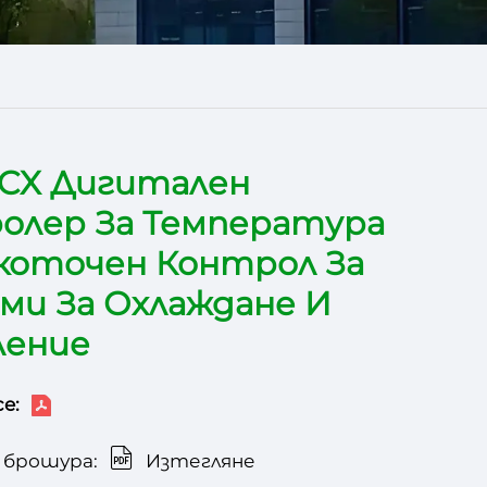
0CX Дигитален
олер За Температура
окоточен Контрол За
ми За Охлаждане И
ение
e:
 брошура:
Изтегляне