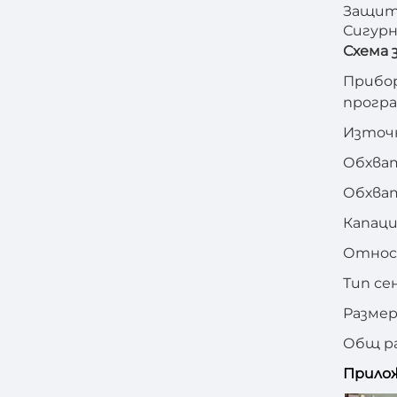
Защита
Сигурн
Схема 
Прибор
програ
Източн
Обхват
Обхват
Капаци
Относи
Тип се
Размер
Общ ра
Прило