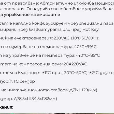
 от прегряване: Автоматично изключва мощност
а операция: Осигурява спокойствие с управляван
за управление на емисиите
ът е напълно конфигурируем чрез специални пар
мирани чрез клавиатурата или чрез Hot Key
ик на електроенергия: 220VAC ±10% 50/60Hz
 на измерване на температура: 40°C~99°C
 на управление на температура: -40°C~85°C
тет на компресорния реле: 20A220VAC
телна влажност: ±1°C при (-30°C~50°C); ±2°C друг 
нзор: NTC сензор
 на инсталационното отвора: Д71xШ29(мм)
змер: Д78.5xШ34.5xГ82мм)
жения: