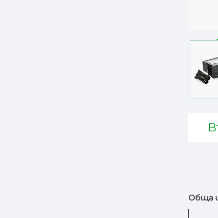
В
Обща и