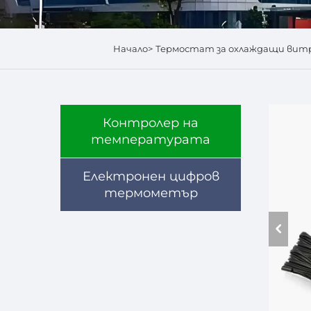
Начало>
Термостат за охлаждащи вит
Контролер на
температурата
Електронен цифров
термометър