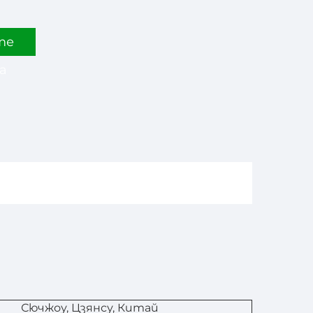
те
а
Сючжоу, Цзянсу, Китай