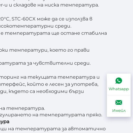
er-и и складове на ниска температура.
°C, STC-60CX може да се използва в
високотемпературни среди.
 че температурата ще остане стабилна
соки температури, което го прави
ратурата за чувствителни среди.
ониторинг на текущата температура и
ерфейс, който е лесен за употреба,
Whatsapp
ди, където са необходими бързи
ена температура.
Имейл
егулирането на температурата пряко.
тура
ици на температурата за автоматично