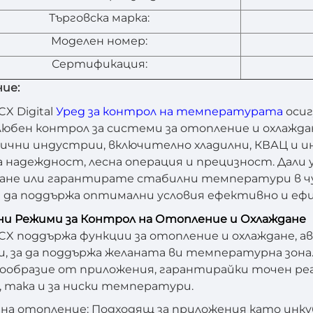
Търговска марка:
Моделен номер:
Сертификация:
ие:
CX Digital
Уред за контрол на температурата
оси
юбен контрол за системи за отопление и охлажда
лични индустрии, включително хладилни, КВАЦ и и
 надеждност, лесна операция и прецизност. Дали
ане или гарантирате стабилни температури в ч
 да поддържа оптимални условия ефективно и ефи
йни Режими за Контрол на Отопление и Охлаждане
CX поддържа функции за отопление и охлаждане,
, за да поддържа желаната ви температурна зона.
нообразие от приложения, гарантирайки точен р
, така и за ниски температури.
на отопление: Подходящ за приложения като инку