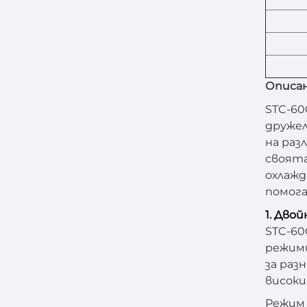
Описан
STC-60
дружел
на раз
своята
охлажд
помога
1. Дво
STC-60
режими
за раз
високи
Режим 