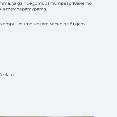
та, за да предотврати прегряването.
е на температурата.
аметри, които могат лесно да бъдат
обхват