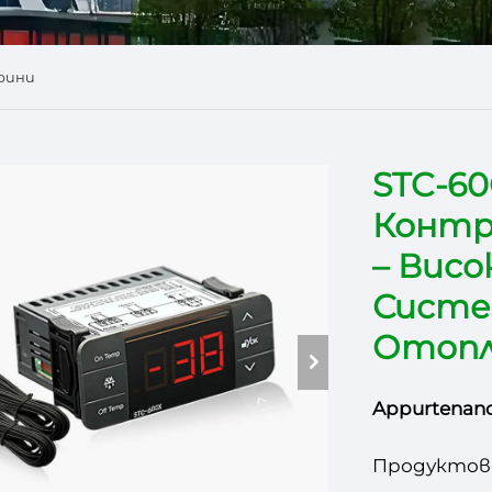
рини
STC-6
Контр
– Вис
Систе
Отопл
Appurtenanc
Продуктов