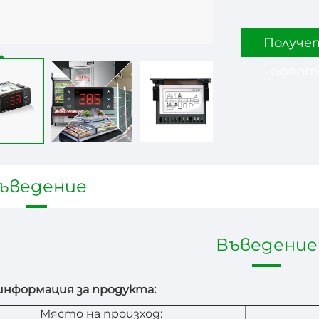
Получе
оферт
ъведение
Въведение
нформация за продукта:
Място на произход: