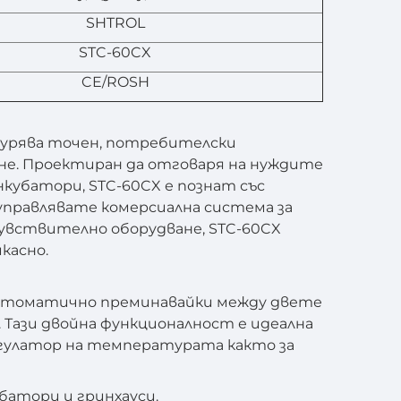
SHTROL
STC-60CX
CE/ROSH
гурява точен, потребителски
не. Проектиран да отговаря на нуждите
нкубатори, STC-60CX е познат със
 управлявате комерсиална система за
увствително оборудване, STC-60CX
касно.
 автоматично преминавайки между двете
 Тази двойна функционалност е идеална
егулатор на температурата както за
батори и гринхауси.