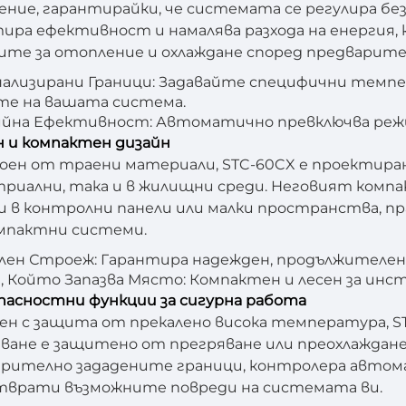
ение, гарантирайки, че системата се регулира без
ира ефективност и намалява разхода на енергия
те за отопление и охлаждане според предварите
ализирани Граници: Задавайте специфични темпе
те на вашата система.
йна Ефективност: Автоматично превключва режим
ен и компактен дизайн
ен от траени материали, STC-60CX е проектиран
риални, така и в жилищни среди. Неговият компак
 в контролни панели или малки пространства, пра
омпактни системи.
ен Строеж: Гарантира надежден, продължителен 
, Който Запазва Място: Компактен и лесен за инс
опасностни функции за сигурна работа
н с защита от прекалено висока температура, S
ване е защитено от прегряване или преохлаждан
рително зададените граници, контролера автом
тврати възможните повреди на системата ви.