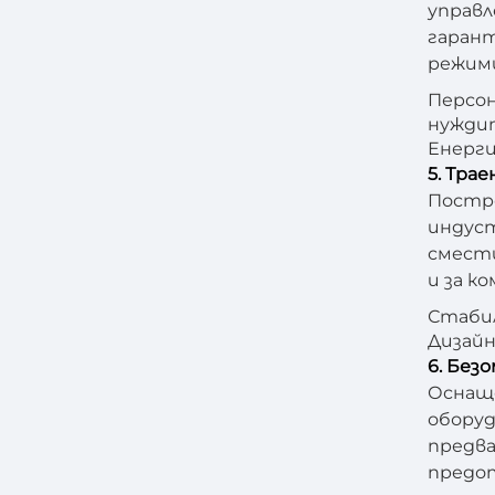
управл
гарант
режими
Персон
нужди
Енерги
5. Тра
Постро
индуст
смести
и за к
Стабил
Дизайн
6. Без
Оснаще
оборуд
предва
предо