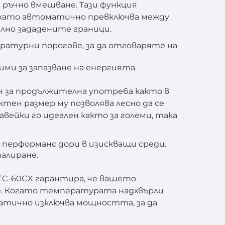
 ръчно вмешване. Тази функция
, като автоматично превключва между
лно зададените граници.
ратурни порогове, за да отговаряте на
и за запазване на енергията.
 за продължителна употреба както в
тен размер му позволява лесно да се
вейки го идеален както за големи, така
перформанс дори в изискващи среди.
талиране.
TC-60CX гарантира, че вашето
е. Когато температурата надхвърли
атично изключва мощността, за да