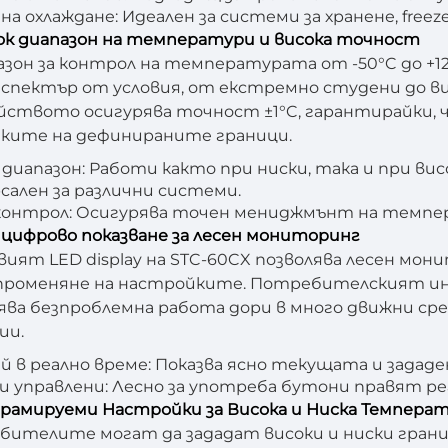
на охлаждане: Идеален за системи за хранене, freez
ок диапазон на температури и висока точност
азон за контрол на температурата от -50°C до +120
спектър от условия, от екстремно студени до 
ството осигурява точност ±1°C, гарантирайки,
мките на дефинираните граници.
диапазон: Работи както при ниски, така и при ви
сален за различни системи.
контрол: Осигурява точен мениджмънт на темпе
о цифрово показване за лесен мониторинг
ият LED display на STC-60CX позволява лесен м
променяне на настройките. Потребителският инт
ява безпроблемна работа дори в много движни сре
ии.
й в реално време: Показва ясно текущата и задад
 управлени: Лесно за употреба бутони правят р
грамируеми Настройки за Висока и Ниска Темпера
бителите могат да зададат високи и ниски гран