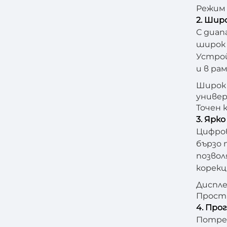
Режим 
2. Шир
С диап
широк 
Устрой
и в ра
Широк 
универ
Точен 
3. Ярк
Цифров
бързо 
позвол
корекц
Диспле
Прости
4. Про
Потре