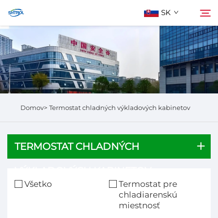
SK
O Nás
Hľadať
Výrobky
Domov>
Termostat chladných výkladových kabinetov
Kontaktuj Nás
TERMOSTAT CHLADNÝCH
VÝKLADOVÝCH KABINETOV
Všetko
Termostat pre
chladiarenskú
miestnosť