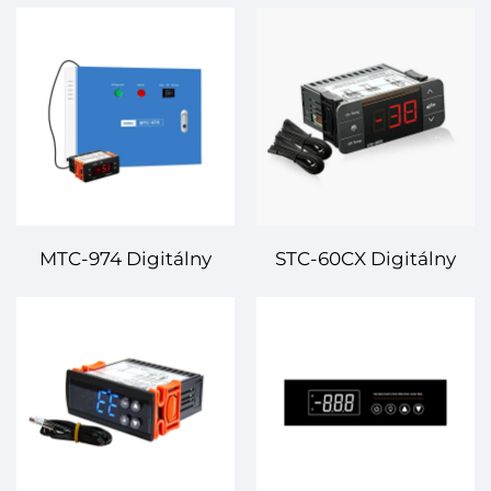
MTC-974 Digitálny
STC-60CX Digitálny
regulačný systém
temperatúrny
teploty – Vysoká
regulátor –
presnosť a spolehlivá
Vysokopresná kontrola
regulácia teploty pre
pre chladicí a ohrevové
rôzne aplikácie
systémy