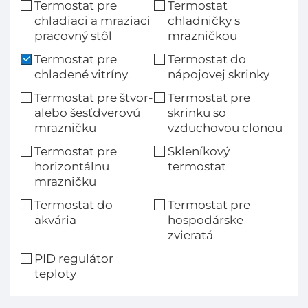
Termostat pre
Termostat
chladiaci a mraziaci
chladničky s
pracovný stôl
mrazničkou
Termostat pre
Termostat do
chladené vitríny
nápojovej skrinky
Termostat pre štvor-
Termostat pre
alebo šesťdverovú
skrinku so
mrazničku
vzduchovou clonou
Termostat pre
Skleníkový
horizontálnu
termostat
mrazničku
Termostat do
Termostat pre
akvária
hospodárske
zvieratá
PID regulátor
teploty