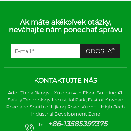
regulátor – Presný
manažment teploty
pre zvýšenú účinnosť
Ak máte akékoľvek otázky,
neváhajte nám ponechať správu
ODOSLAŤ
KONTAKTUJTE NÁS
Add: China Jiangsu Xuzhou 4th Floor, Building A1,
Safety Technology Industrial Park, East of Yinshan
Road and South of Lijiang Road, Xuzhou High-Tech
Industrial Development Zone
+86-13585397375
Tel.: