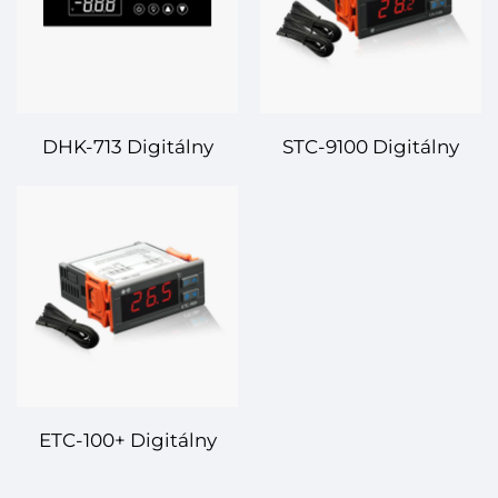
DHK-713 Digitálny
STC-9100 Digitálny
regulačný termostat –
regulačný termostat –
Presné riadenie teploty
Univerzálne riadenie
pre priemyselné a
teploty pre pokročilé
komerčné systémy
systémy
ETC-100+ Digitálny
temperatúrny