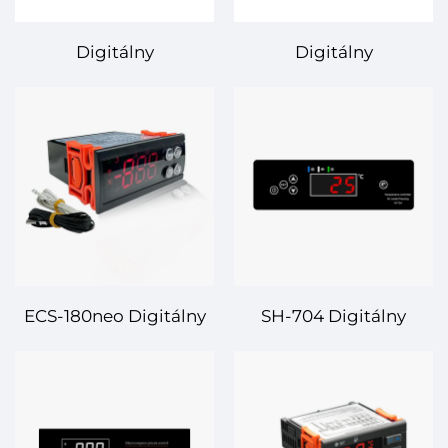
Digitálny
Digitálny
temperatúrny
temperatúrny
regulátor STC-202 –
regulátor SH-713 –
spolehlivá a presná
Spolehlivá a presná
regulácia teploty pre
regulácia teploty pre
vaše aplikácie
priemyselné aplikácie
ECS-180neo Digitálny
SH-704 Digitálny
regulačný systém
regulačný termostat –
teploty – Presná
Spolehlivé a efektívne
regulácia pre efektívnu
riadenie teploty pre
úpravu teploty
rôzne aplikácie