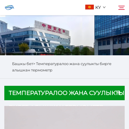
KY
Биз жөнүндө
Издөө
Продукциялар
Башкы бет>
Температуралоо жана суулыкты бирге
Бизге Байланыш
алышкан термометр
ТЕМПЕРАТУРАЛОО ЖАНА СУУЛЫКТЫ
БИРГЕ АЛЫШКАН ТЕРМОМЕТР