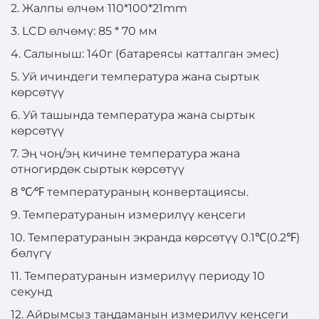
2. Жалпы өлчөм 110*100*21mm
3. LCD өлчөмү: 85 * 70 мм
4. Салыныш: 140г (батареясы катталган эмес)
5. Уй ичиндеги температура жана сыртык
көрсөтүү
6. Уй ташында температура жана сыртык
көрсөтүү
7. Эң чоң/эң кичине температура жана
отногирдөк сыртык көрсөтүү
8 ℃⁄℉ температураның конвертациясы.
9. Температуранын измерилүү кеңсеги
10. Температуранын экранда көрсөтүү 0.1℃(0.2℉)
бөлүгү
11. Температуранын измерилүү периоду 10
секунд
12. Айрымсыз таңдаманын измерилүү кеңсеги