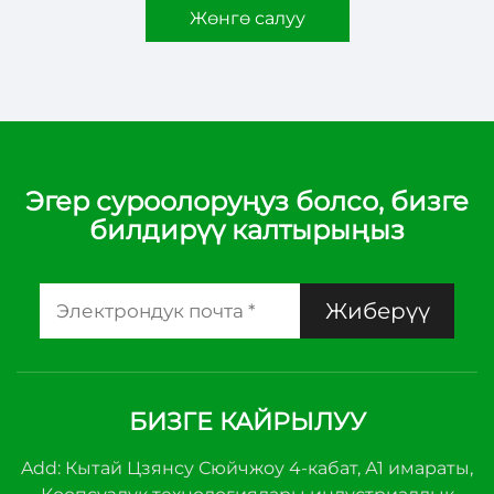
Жөнгө салуу
Эгер суроолоруңуз болсо, бизге
билдирүү калтырыңыз
Жиберүү
БИЗГЕ КАЙРЫЛУУ
Add: Кытай Цзянсу Сюйчжоу 4-кабат, А1 имараты,