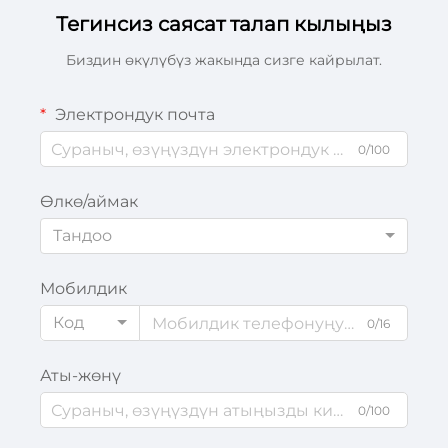
Тегинсиз саясат талап кылыңыз
Биздин өкүлүбүз жакында сизге кайрылат.
Электрондук почта
0/100
Өлкө/аймак
Тандоо
Мобилдик
Код
0/16
Аты-жөнү
0/100