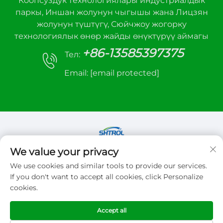
Коопсуздук технологиялары индустриалдык
паркы, Иншан жолунун чыгышы жана Лицзян
жолунун түштүгү, Сюйчжоу жогорку
технологиялык өнөр жайды өнүктүрүү аймагы
+86-13585397375
Тел:
Email:
[email protected]
We value your privacy
Copyright © 2026 Xuzhou sanhe automatic
We use cookies and similar tools to provide our services.
control equipment Co.,LTD. Бардык илимдерге
If you don't want to accept all cookies, click Personalize
тийеш
cookies.
Купуялык саясаты
Accept all