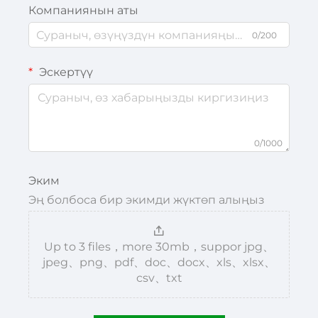
Компаниянын аты
0/200
Эскертүү
0/1000
Эким
Эң болбоса бир экимди жүктөп алыңыз
Up to 3 files，more 30mb，suppor jpg、
jpeg、png、pdf、doc、docx、xls、xlsx、
csv、txt