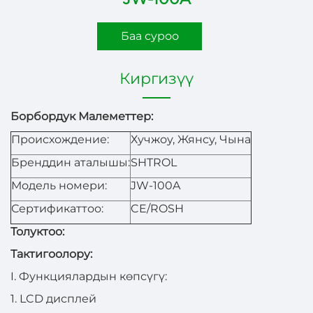
Баа суроо
Киргизүү
Борбордук Малеметтер:
Происхождение:
Хучжоу, Жянсу, Чына
Бренддин аталышы:
SHTROL
Модель номери:
JW-100A
Сертификаттоо:
CE/ROSH
Толуктоо:
Тактигоолору:
I. Функциялардын көпсүгү:
1. LCD дисплей