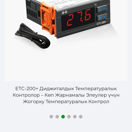
:
ETC-200+ Диджиталдык Температуралык
Контролор – Көп Жарнамалы Элеулер үчүн
К
Жогорку Температуралык Контрол