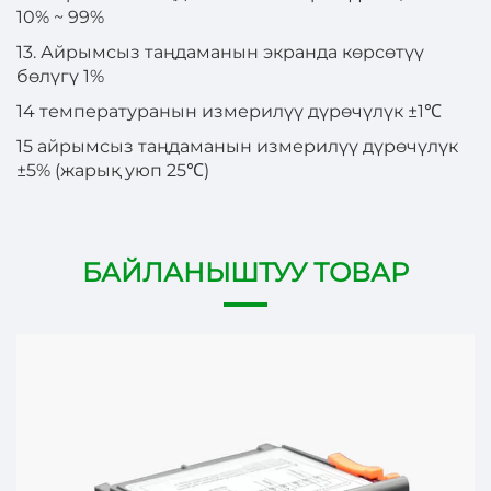
10% ~ 99%
13. Айрымсыз таңдаманын экранда көрсөтүү
бөлүгү 1%
14 температуранын измерилүү дүрөчүлүк ±1℃
15 айрымсыз таңдаманын измерилүү дүрөчүлүк
±5% (жарық уюп 25℃)
БАЙЛАНЫШТУУ ТОВАР