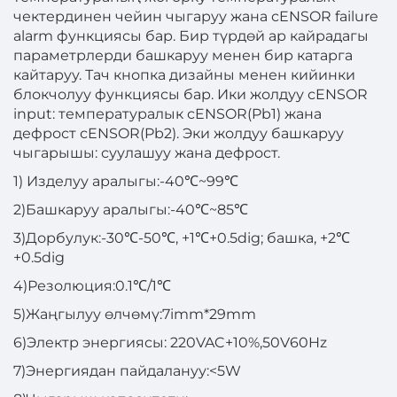
чектердинен чейин чыгаруу жана сENSOR failure
alarm функциясы бар. Бир түрдөй ар кайрадагы
параметрлерди башкаруу менен бир катарга
кайтаруу. Тач кнопка дизайны менен кийинки
блокчолуу функциясы бар. Ики жолдуу сENSOR
input: температуралык сENSOR(Pb1) жана
дефрост сENSOR(Pb2). Эки жолдуу башкаруу
чыгарышы: суулашуу жана дефрост.
1) Изделуу аралыгы:-40℃~99℃
2)Башкаруу аралыгы:-40℃~85℃
3)Дорбулук:-30℃-50℃, +1℃+0.5dig; башка, +2℃
+0.5dig
4)Резолюция:0.1℃/1℃
5)Жаңгылуу өлчөмү:7imm*29mm
6)
Электр энергиясы: 220VAC+10%,50V60Hz
7)Энергиядан пайдалануу:<5W