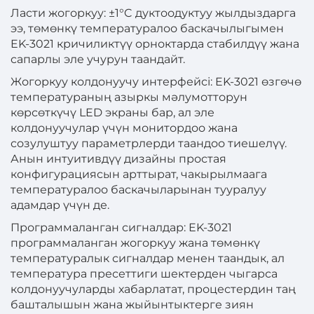
Ласти жогоркуу: ±1°C дуктоодуктуу жылдыздарга
ээ, төмөнкү температуралоо баскачылыгымен
EK-3021 кричиликтүү орноктарда стабилдүү жана
сапарлы эле учурун таандайт.
Жогоркуу колдонуучу интерфейсі: EK-3021 өзгөчө
температураның азыркы мәлумотторун
көрсөткүчү LED экраны бар, ал эле
колдонуучулар үчүн монитордоо жана
созулуштуу параметрлерди таандоо тиешелүү.
Анын интуитивдүү дизайны простая
конфигурациясын арттырат, чакырылмаага
температуралоо баскачыларынан тууралуу
адамдар үчүн де.
Программаланган сигналдар: EK-3021
программаланган жогоркуу жана төмөнкү
температуралык сигналдар менен таандык, ал
температура пресеттиги шектерден чыгарса
колдонуучуларды хабарлатат, процестердин таң
башталышын жана жыйынтыктерге зиян