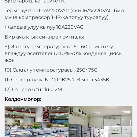
8)Чыгарыш капаситети:
Термекүчтөө:10AV220VAC (яки 16AV220VAC бир
мүчө компрессор 1HP-ка толуу тууралуу)
Жылдыз улуу кылуу:10A220VAC
Бир ачыктык сиңирек сигналы
9) Иштету температурасы:-5c-60℃; иштету
влаждуу эсептелеши:10%-90% конденсациясы
жок
10) Сақталу температурасы:-25C~75C
11) Сенсор түрү: NTC(10K25℃,B мәні 3435K)
12) Сенсор uzunluu: 2M
Колдонмолор: