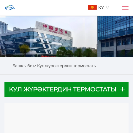
KY
Биз жөнүндө
Издөө
Продукциялар
Башкы бет>
Кул жүрөктердин термостаты
Бизге Байланыш
КУЛ ЖҮРӨКТЕРДИН ТЕРМОСТАТЫ