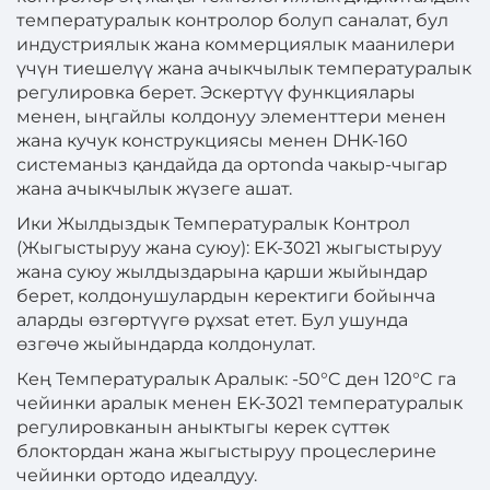
температуралык контролор болуп саналат, бул
индустриялык жана коммерциялык маанилери
үчүн тиешелүү жана ачыкчылык температуралык
регулировка берет. Эскертүү функциялары
менен, ыңгайлы колдонуу элементтери менен
жана кучук конструкциясы менен DHK-160
системаныз қандайда да ортоnda чакыр-чыгар
жана ачыкчылык жүзеге ашат.
Ики Жылдыздык Температуралык Контрол
(Жыгыстыруу жана суюу): EK-3021 жыгыстыруу
жана суюу жылдыздарына қарши жыйындар
берет, колдонушулардын керектиги бойынча
аларды өзгөртүүгө рұхsat етет. Бул ушунда
өзгөчө жыйындарда колдонулат.
Кең Температуралык Аралык: -50°C ден 120°C га
чейинки аралык менен EK-3021 температуралык
регулировканын аныктыгы керек сүттөк
блоктордан жана жыгыстыруу процеслерине
чейинки ортодо идеалдуу.