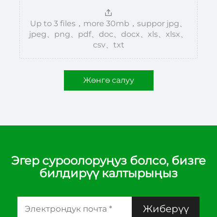
Up to 3 files，more 30mb，suppor jpg、
jpeg、png、pdf、doc、docx、xls、xlsx、
csv、txt
Жөнгө салуу
Эгер суроолоруңуз болсо, бизге
билдирүү калтырыңыз
Жиберүү