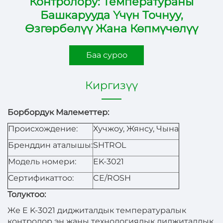
Контролору: Температураны
Башкарууда Үчүн Точнуу,
Өзгөрбөлүү Жана Көпмүчөлүү
Баа суроо
Киргизүү
Борбордук Малеметтер:
Происхождение:
Хучжоу, Жянсу, Чына
Бренддин аталышы:
SHTROL
Модель номери:
EK-3021
Сертификаттоо:
CE/ROSH
Толуктоо:
Же
E
K-3021
диджиталдык температуралык
контролор эң жаңы технологиялык диджиталдык