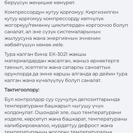
берүүсүн жеңишке көмүрөт.
Компрессордун кутуу қорғомуу: Киргизилген
кутуу қорғомуу компрессорду көпчүлүк
жогоркуу/төмөнкү циклитерден коргоочоо болуп
саналат, ал эне сүзүк системаларынын
жылуусуна жана энергиянын эчненин
көбөйтүшүн көмөк иele.
Тура калган бина: ЕК-3021 жакшы
материалдардан жасалган, жаныз өрнөктерге
таянып, эсептеги жана сапарлы саноаттык
орунлорда да эмне каршы алганда ар дейин тура
калган жана күчөлүүлүү болуп саналат.
Тактигоолору:
Бул контролдор суу суучулук депозиттарында
температурани башкарып чыгушу үчүн
колдонулат. Ошондой эле, ошо температурани
изделе, көрсөтүп жана башкарат, температураны
калибрировкалоо, мурдаттуу дефрост жана
температураның жогорку температуралык