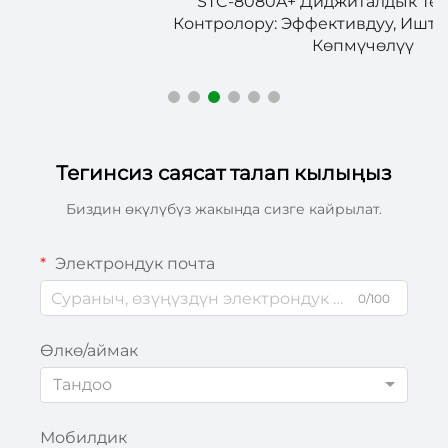
STC-8080A+ Диджиталдык Температура
Контролору: Эффективдуу, Иштешүүлүү жана
Көпмүчөлүү
Тегинсиз саясат талап кылыңыз
Биздин өкүлүбүз жакында сизге кайрылат.
Электрондук почта
0/100
Өлкө/аймак
Тандоо
Мобилдик