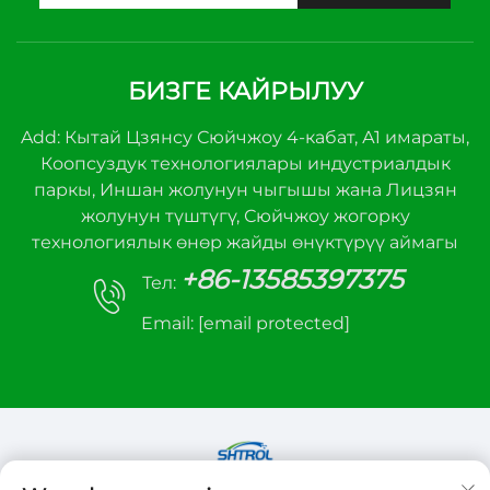
БИЗГЕ КАЙРЫЛУУ
Add: Кытай Цзянсу Сюйчжоу 4-кабат, А1 имараты,
Коопсуздук технологиялары индустриалдык
паркы, Иншан жолунун чыгышы жана Лицзян
жолунун түштүгү, Сюйчжоу жогорку
технологиялык өнөр жайды өнүктүрүү аймагы
+86-13585397375
Тел:
Email:
[email protected]