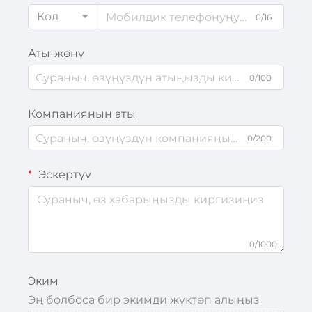
Код
0/16
Аты-жөнү
0/100
Компаниянын аты
0/200
Эскертүү
0/1000
Эким
Эң болбоса бир экимди жүктөп алыңыз