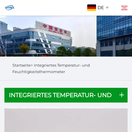
DE
Über Uns
Suchen
Produkte
Startseite>
Integriertes Temperatur- und
Kontaktieren Sie Uns
Feuchtigkeitsthermometer
INTEGRIERTES TEMPERATUR- UND
FEUCHTIGKEITSTHERMOMETER