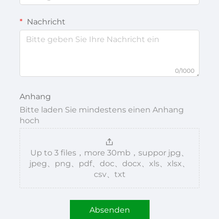
Nachricht
0/1000
Anhang
Bitte laden Sie mindestens einen Anhang
hoch
Up to 3 files，more 30mb，suppor jpg、
jpeg、png、pdf、doc、docx、xls、xlsx、
csv、txt
Absenden