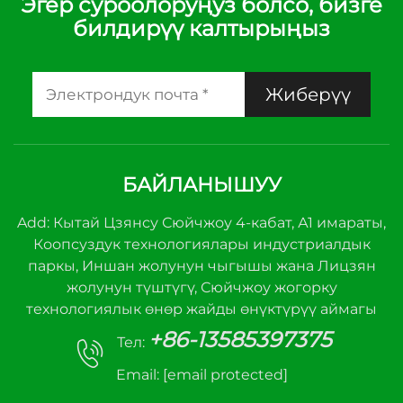
Эгер суроолоруңуз болсо, бизге
билдирүү калтырыңыз
Жиберүү
БАЙЛАНЫШУУ
Add: Кытай Цзянсу Сюйчжоу 4-кабат, А1 имараты,
Коопсуздук технологиялары индустриалдык
паркы, Иншан жолунун чыгышы жана Лицзян
жолунун түштүгү, Сюйчжоу жогорку
технологиялык өнөр жайды өнүктүрүү аймагы
+86-13585397375
Тел:
Email:
[email protected]