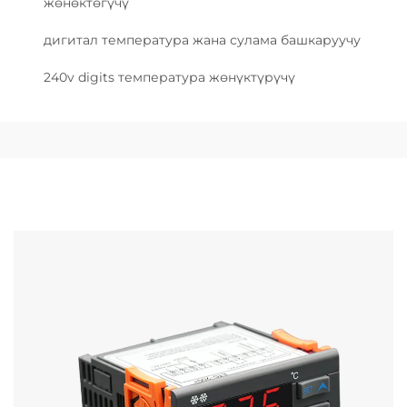
жөнөктөгүчү
дигитал температура жана сулама башкаруучу
240v digits температура жөнүктүрүчү