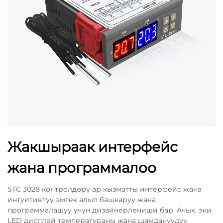
Жакшыраак интерфейс
жана программалоо
STC 3028 контролдөрү ар кызматты интерфейс жана
интуитивтүү эмгек алып башкаруу жана
программалашуу үчүн дизайнерлениши бар. Ачык, эки
LED дисплей температураны жана шамдануудун