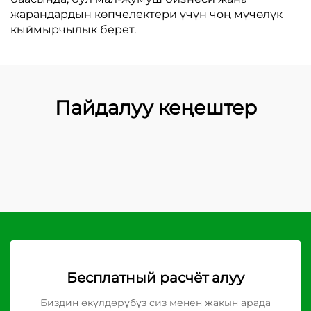
жарандардын көпчелектери үчүн чоң мүчөлүк
кыймырчылык берет.
Пайдалуу кеңештер
Бесплатный расчёт алуу
Биздин өкүлдөрүбүз сиз менен жакын арада