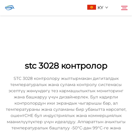
KY
Биз жөнүндө
Издөө
Продукциялар
stc 3028 контролор
Бизге Байланыш
STC 3028 контролору жылтырмакан дигиталдык
температуралык жана сулама контролу системасы
эсептүү жөнүндөгү тез кармашылыктык мониторинг
жана башкаруу үчүн дизайнерлек. Бул кадирли
контролордун ики экрандык чыгарышы бар, ал
температураны жана суламаны бир убакытта көрсөтөт,
ошентCHE бул индустриялык жана коммерциялык
маанилүүлүктер үчүн идеалдуу. Аппараттын ачыктыгы
температуралык башталуу -50°C-дан 99°C-ге жана