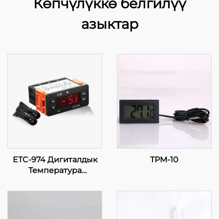
Көпчүлүккө белгилүү
азыктар
ETC-974 Дигиталдык
TPM-10
Температура
Контролдору:
Саноаттык Учураактар
үчүн Жогорку
Эркиндик, Точная