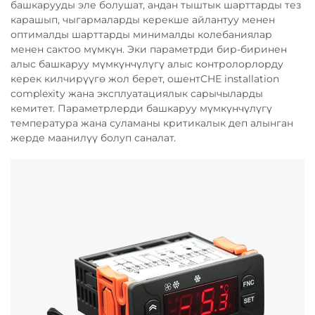
башкарууды эле болушат, андан тыштык шарттарды тез
карашып, чыгармаларды керекше айлантуу менен
оптималды шарттарды минималды колебаниялар
менен сактоо мүмкүн. Эки параметрди бир-биринен
алыс башкаруу мүмкүнчүлүгү алыс контролорлорду
керек килчирүүгө жол берет, ошентCHE installation
complexity жана эксплуатациялык сарычыларды
кемитет. Параметрлерди башкаруу мүмкүнчүлүгү
температура жана суламаны критикалык деп алынган
жерде маанилүү болуп саналат.