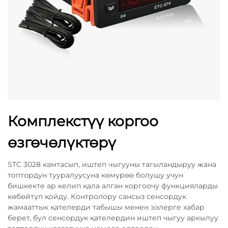
Комплекстүү коргоо
өзгөчөлүктөрү
STC 3028 камтасып, иштеп чыгууны тагыландыруу жана
топтордун тууралуусуна көмүрөө болушу учун
бишкекте ар келип қала алган коргоочу функцияларды
көбөйтүп қойду. Контролору сансыз сенсордук
жамааттык қателерди табышы менен ээлерге хабар
берет, бул сенсордук қателердин иштеп чыгуу аркылуу