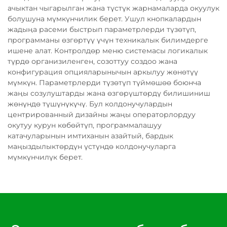
ачыктан чыгарылган жана түстүк жарнамаларда окуулук
болушуна мүмкүнчилик берет. Ушул кнопкалардын
жадыңа расеми быстрып параметрлерди түзөтүп,
программаны өзгөртүү үчүн техникалык билимдерге
ишене алат. Контролдөр меню системасы логикалык
түрдө организиленген, созоттуу создоо жана
конфигурация опцияларынычын аркылуу жөнөтүү
мүмкүн. Параметрлерди түзөтүп түймөшөө боюнча
жаңы созулуштарды жана өзгөрүштөрдү билишиниш
жөнүндө түшүнүкүчү. Бул колдонучулардын
центрированный дизайны жаңы операторлордуу
окутуу курун көбөйтүп, программалашуу
катачуларынын имтиханын азайтый, бардык
маңыздылыктөрдүн үстүндө колдонучуларга
мүмкүнчилүк берет.