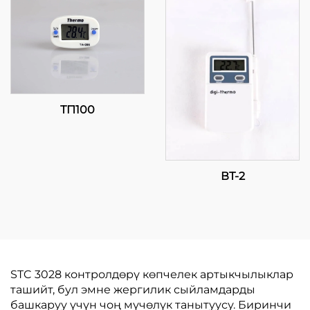
Температура Контролу
ТП100
ВТ-2
STC 3028 контролдөрү көпчелек артыкчылыклар
ташийт, бул эмне жергилик сыйламдарды
башкаруу үчүн чоң мүчөлүк танытуусу. Биринчи