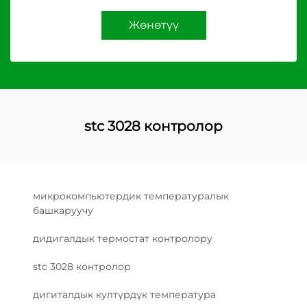
Жөнөтүү
stc 3028 контролор
микрокомпьютердик температуралык
башкаруучу
дидигалдык термостат контролору
stc 3028 контролор
дигиталдык култүрдүк температура