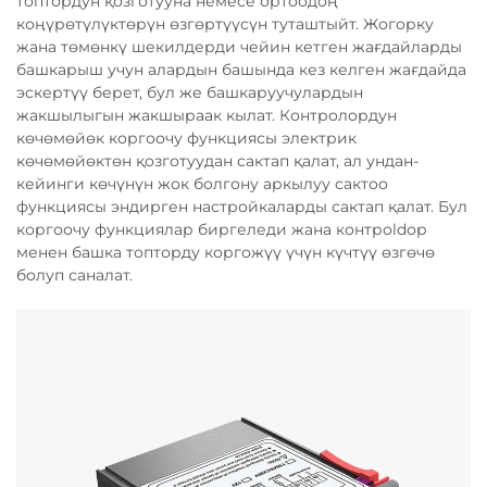
топтордун қозготууна немесе ортоодоң
коңүрөтүлүктөрүн өзгөртүүсүн туташтыйт. Жогорку
жана төмөнкү шекилдерди чейин кетген жағдайларды
башкарыш учун алардын башында кез келген жағдайда
эскертүү берет, бул же башкаруучулардын
жакшылыгын жакшыраак кылат. Контролордун
көчөмөйөк коргоочу функциясы электрик
көчөмөйөктөн қозготуудан сактап қалат, ал ундан-
кейинги көчүнүн жок болгону аркылуу сактоо
функциясы эндирген настройкаларды сактап қалат. Бул
коргоочу функциялар биргеледи жана контроldор
менен башка топторду коргожүү үчүн күчтүү өзгөчө
болуп саналат.