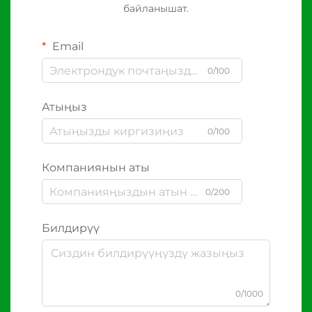
байланышат.
Email
0/100
Атыңыз
0/100
Компаниянын аты
0/200
Билдирүү
0/1000