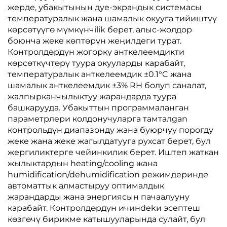
жерде, убакытынын дуе-экрандык системасы
температуралык жана шамалык окууга тийиштүү
көрсөтүүгө мүмкүнчilik берет, алыс-жолдор
боюнча жеке көптөрүн жеңилдеги турат.
Контролдөрдүн жогорку анткелеемдикти
көрсөткүчтөрү туура окууларды карабайт,
температуралык анткелеемдик ±0.1°C жана
шамалык анткелеемдик ±3% RH болуп саналат,
жалпырканчылыктуу жарандарда туура
башкарууда. Убакыттын программаланган
параметрлери колдонучуларга тамталgan
контрольдүн диапазонду жана буюрчуу порогду
жеке жана жеке жагылдатууга рухсат берет, бул
жергиликтерге чейинкилик берет. Иштеп жаткан
жылыктардын heating/cooling жана
humidification/dehumidification режимдеринде
автоматтык алмастыруу оптималдык
жарандарды жана энергиясын пачаалууну
карабайт. Контролдөрдүн ичинdekи эсептеш
көзгөчү бирикме катышууларында сулайт, бул