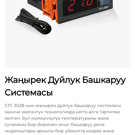
Жаңырек Дуйлук Башкаруу
Системасы
STC 3028-нын жаңырек дуйлук башкаруу системасы
экинчи көзгөчтүк технологияда катта алга тартипке
келген. Бул мүмкүнчүлүк температураны жана
суламаны бир-биринен алыс башкаруу реле
чыgarыштары аркылы бир убакытта көздөө жана