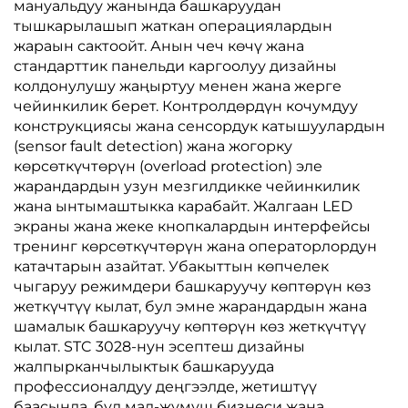
мануальдуу жанында башкаруудан
тышкарылашып жаткан операциялардын
жараын сактоойт. Анын чеч көчү жана
стандарттик панельди каргоолуу дизайны
колдонулушу жаңыртуу менен жана жерге
чейинкилик берет. Контролдөрдүн кочумдуу
конструкциясы жана сенсордук катышуулардын
(sensor fault detection) жана жогорку
көрсөткүчтөрүн (overload protection) эле
жарандардын узун мезгилдикке чейинкилик
жана ынтымаштыкка карабайт. Жалгаан LED
экраны жана жеке кнопкалардын интерфейсы
тренинг көрсөткүчтөрүн жана операторлордун
катачтарын азайтат. Убакыттын көпчелек
чыгаруу режимдери башкаруучу көптөрүн көз
жеткүчтүү кылат, бул эмне жарандардын жана
шамалык башкаруучу көптөрүн көз жеткүчтүү
кылат. STC 3028-нун эсептеш дизайны
жалпырканчылыктык башкарууда
профессионалдуу деңгээлде, жетиштүү
баасында, бул мал-жумуш бизнеси жана