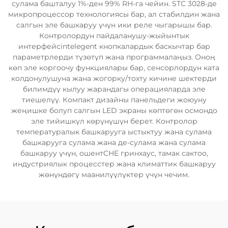
сулама башталуу 1%-ден 99% RH-га чейин. STC 3028-де
микропроцессор технологиясы бар, ал стабилдин жана
салгын эле башкаруу үчүн ики реле чыгарышы бар.
Контролордун пайдаланушу-жыйынтык
интерфейсintelegent кнопкалардык баскычтар бар
параметрлерди түзөтүп жана программалаңыз. Оноң
көп эле коргоочу функциялары бар, сенсорлордун ката
колдонулушуна жана жогорку/тохту кичине шектерди
билимдүү кылуу жарандагы операцияларда эле
тиешелүү. Компакт дизайны панельдеги жоюуну
жеңишке болуп салгын LED экраны көптөгөн осмондо
эле тийишкүл көрүнүшүн берет. Контролор
температуралык башкарууга ыстыктуу жана сулама
башкарууга сулама жана де-сулама жана сулама
башкаруу үчүн, ошентCHE гринхаус, тамак сактоо,
индустриялык процесстер жана климаттик башкаруу
жөнүндөгү маанилүүлүктер үчүн чечим.