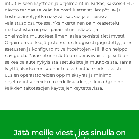
intuitiiviseen käyttöön ja ohjelmointiin. Kirkas, kaksois-LED-
näyttö tarjoaa selkeät, helposti luettavat lämpötila- ja
kosteusarvot, jotka näkyvät kaukaa ja erilaisissa
valaistusolosuhteissa. Yksinkertainen painikeasettelu
mahdollistaa nopeat parametrien säädöt ja
ohjelmointimuutokset ilman laajaa teknistä tietämystä.
Ohjaimen valikkojärjestelmä on loogisesti järjestetty, joten
asetusten ja konfigurointivaihtoehtojen välillä on helppo
navigoida. Parametrien säätö on suoraviivaista, ja sillä on
selkeä palaute nykyisistä asetuksista ja muutoksista. Tämä
käyttäjäkeskeinen suunnittelu vähentää merkittävästi
uusien operaattoreiden oppimiskäyrää ja minimoi
ohjelmointivirheiden mahdollisuuden, jolloin ohjain on
kaikkien taitotasojen käyttäjien käytettävissä.
Jätä meille viesti, jos sinulla on