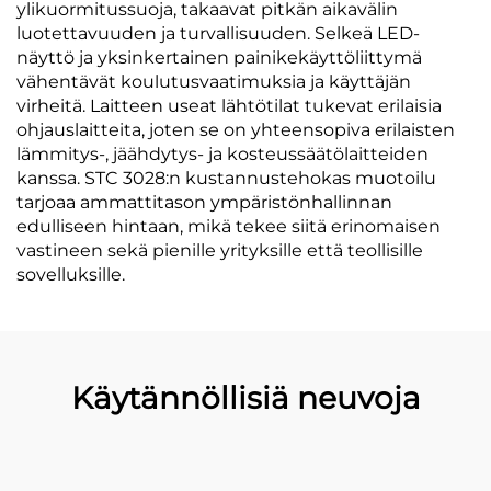
ylikuormitussuoja, takaavat pitkän aikavälin
luotettavuuden ja turvallisuuden. Selkeä LED-
näyttö ja yksinkertainen painikekäyttöliittymä
vähentävät koulutusvaatimuksia ja käyttäjän
virheitä. Laitteen useat lähtötilat tukevat erilaisia
ohjauslaitteita, joten se on yhteensopiva erilaisten
lämmitys-, jäähdytys- ja kosteussäätölaitteiden
kanssa. STC 3028:n kustannustehokas muotoilu
tarjoaa ammattitason ympäristönhallinnan
edulliseen hintaan, mikä tekee siitä erinomaisen
vastineen sekä pienille yrityksille että teollisille
sovelluksille.
Käytännöllisiä neuvoja