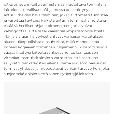
jotka on suunniteltu varmistamaan luotettava toiminta ja
laitteiden turvallisuus. Ohjaimessa on kehittynyt
anturivirheiden havaitseminen, joka välittömästi tunnistaa
ja varoittaa käyttäjiä kaikista anturin toimintahäiriöistä ja
estää virheelliset ohjaustoimenpiteet, jotka voivat
vahingoittaa laitteita tai vaarantaa ympäristöolosuhteita.
Ylä- ja alarajan hälytykset antavat varhaisen varoituksen
alueen ulkopuolisista olosuhteista, mikä mahdollistaa
nopean korjaavan toiminnan. Ohjaimen ylikuormitussuoja
suojaa liitettyjä laitteita sähkövaurioilta, kun taas sen
virrankatkosmuistitoiminto varmistaa, että asetukset
säilyvät virrankatkosten aikana. Nämä suojaominaisuudet
toimivat yhdessä ja muodostavat vankan turvaverkon, joka
suojaa sekä ohjainta että siihen kytkettyjä laitteita.