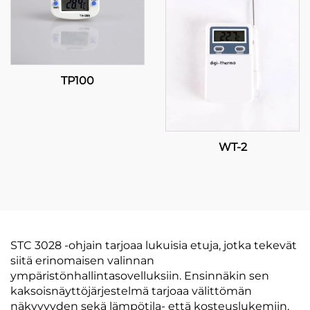
TP100
WT-2
STC 3028 -ohjain tarjoaa lukuisia etuja, jotka tekevät
siitä erinomaisen valinnan
ympäristönhallintasovelluksiin. Ensinnäkin sen
kaksoisnäyttöjärjestelmä tarjoaa välittömän
näkyvyyden sekä lämpötila- että kosteuslukemiin,