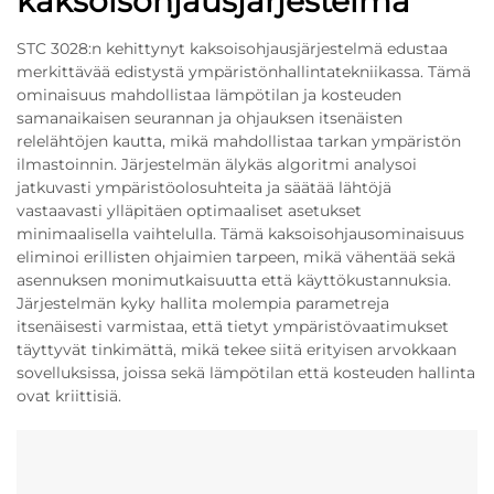
kaksoisohjausjärjestelmä
STC 3028:n kehittynyt kaksoisohjausjärjestelmä edustaa
merkittävää edistystä ympäristönhallintatekniikassa. Tämä
ominaisuus mahdollistaa lämpötilan ja kosteuden
samanaikaisen seurannan ja ohjauksen itsenäisten
relelähtöjen kautta, mikä mahdollistaa tarkan ympäristön
ilmastoinnin. Järjestelmän älykäs algoritmi analysoi
jatkuvasti ympäristöolosuhteita ja säätää lähtöjä
vastaavasti ylläpitäen optimaaliset asetukset
minimaalisella vaihtelulla. Tämä kaksoisohjausominaisuus
eliminoi erillisten ohjaimien tarpeen, mikä vähentää sekä
asennuksen monimutkaisuutta että käyttökustannuksia.
Järjestelmän kyky hallita molempia parametreja
itsenäisesti varmistaa, että tietyt ympäristövaatimukset
täyttyvät tinkimättä, mikä tekee siitä erityisen arvokkaan
sovelluksissa, joissa sekä lämpötilan että kosteuden hallinta
ovat kriittisiä.