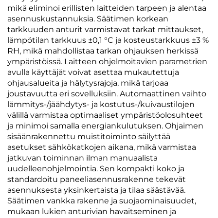
mikä eliminoi erillisten laitteiden tarpeen ja alentaa
asennuskustannuksia. Säätimen korkean
tarkkuuden anturit varmistavat tarkat mittaukset,
lämpötilan tarkkuus ±0,1 °C ja kosteustarkkuus ±3 %
RH, mikä mahdollistaa tarkan ohjauksen herkissä
ympäristöissä. Laitteen ohjelmoitavien parametrien
avulla käyttäjät voivat asettaa mukautettuja
ohjausalueita ja hälytysrajoja, mikä tarjoaa
joustavuutta eri sovelluksiin. Automaattinen vaihto
lämmitys-/jäähdytys- ja kostutus-/kuivaustilojen
välillä varmistaa optimaaliset ympäristöolosuhteet
ja minimoi samalla energiankulutuksen. Ohjaimen
sisäänrakennettu muistitoiminto säilyttää
asetukset sähkökatkojen aikana, mikä varmistaa
jatkuvan toiminnan ilman manuaalista
uudelleenohjelmointia. Sen kompakti koko ja
standardoitu paneeliasennusrakenne tekevät
asennuksesta yksinkertaista ja tilaa säästävää.
Säätimen vankka rakenne ja suojaominaisuudet,
mukaan lukien anturivian havaitseminen ja