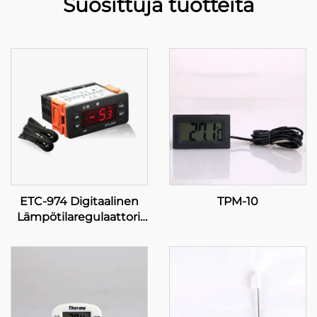
Suosittuja tuotteita
ETC-974 Digitaalinen
TPM-10
Lämpötilaregulaattori:
Korkeatulokas, tarkka
lämpötilaregulaatio
teollisiin sovelluksiin