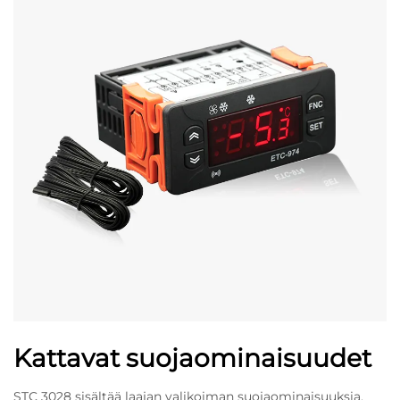
Kattavat suojaominaisuudet
STC 3028 sisältää laajan valikoiman suojaominaisuuksia,