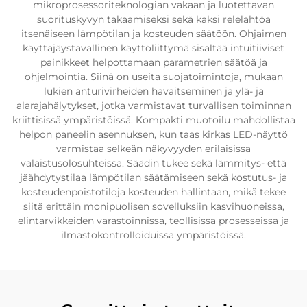
mikroprosessoriteknologian vakaan ja luotettavan
suorituskyvyn takaamiseksi sekä kaksi relelähtöä
itsenäiseen lämpötilan ja kosteuden säätöön. Ohjaimen
käyttäjäystävällinen käyttöliittymä sisältää intuitiiviset
painikkeet helpottamaan parametrien säätöä ja
ohjelmointia. Siinä on useita suojatoimintoja, mukaan
lukien anturivirheiden havaitseminen ja ylä- ja
alarajahälytykset, jotka varmistavat turvallisen toiminnan
kriittisissä ympäristöissä. Kompakti muotoilu mahdollistaa
helpon paneelin asennuksen, kun taas kirkas LED-näyttö
varmistaa selkeän näkyvyyden erilaisissa
valaistusolosuhteissa. Säädin tukee sekä lämmitys- että
jäähdytystilaa lämpötilan säätämiseen sekä kostutus- ja
kosteudenpoistotiloja kosteuden hallintaan, mikä tekee
siitä erittäin monipuolisen sovelluksiin kasvihuoneissa,
elintarvikkeiden varastoinnissa, teollisissa prosesseissa ja
ilmastokontrolloiduissa ympäristöissä.