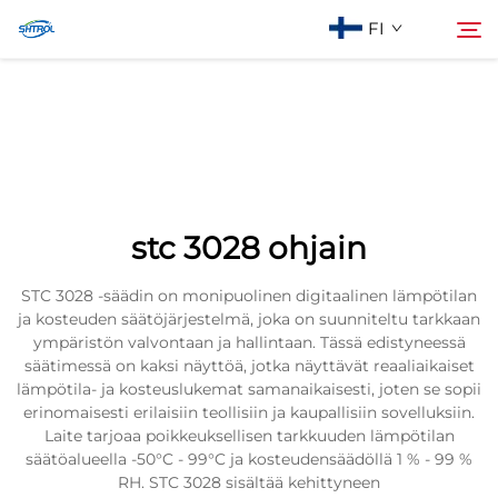
FI
Tietoa meistä
Haku
Tuotteet
stc 3028 ohjain
Ota Yhteyttä
STC 3028 -säädin on monipuolinen digitaalinen lämpötilan
ja kosteuden säätöjärjestelmä, joka on suunniteltu tarkkaan
ympäristön valvontaan ja hallintaan. Tässä edistyneessä
säätimessä on kaksi näyttöä, jotka näyttävät reaaliaikaiset
lämpötila- ja kosteuslukemat samanaikaisesti, joten se sopii
erinomaisesti erilaisiin teollisiin ja kaupallisiin sovelluksiin.
Laite tarjoaa poikkeuksellisen tarkkuuden lämpötilan
säätöalueella -50°C - 99°C ja kosteudensäädöllä 1 % - 99 %
RH. STC 3028 sisältää kehittyneen