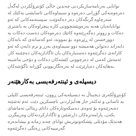
توانایی بەرنامەسازیكردنی چەندین خاڵی كۆنترۆڵكردن لەگەڵ
دەرەوەیەكی گۆڕانی دەرەوە و سیماوەكانی ئاسایشی یەكێك لە
سەرچاوە گرنگەكان دەر دەكەوێت. سیستەمەكانی كە ئەو
توانایانەیان هەیە بەرەوپێشچوونی كارە پیچراوەكان بە باشتری
دەكات و زووتر دەگەڕێتەوە كاتێك دەرەوەكان دەست دەكات بە
دوورخستن لە ڕێڕەوە. بۆ نموونە، ئەو كەسانەی كە بانەكان
دابەزاند دەتوانن هەمیشە دوو سیماوەی بەرز و نزم دابەن كە ئەو
كارانەی دەگرێتەوە دەستیارەكان یان ئاگاداریەكان دەچێننە كار.
ئەمەش كەمی لە دەرچوونی كێشەكان دەكات و دۆخی ماشینە
بەهایەكان دەپارێزێت لە بەرەنگاربوونی گۆڕانە ناگۆشەكان.
دیسپلەی و ئینتەرفەیسی بەکارهێنەر
کۆنتڕۆڵکەری دیجیتاڵ بە دیسپلەیەکی ڕوون، ئینتەرفەیسی کلیلی
بە ئاسانی و ئەکثەر جار هەڵبژاردنی تاچسکرین دێت. ئەم تەشێنە
دەبەزێتەوە بۆ ئەوەی دەسکەوتارەکان داتای ریئالی تەماشای
بکەن، پارامەترەکان داڕشێنن و ئاگادارکردنەکان وەریبگرن.
هەندێک مۆدێلی پێشکەوتوتریش توانای چەند زمانە و نیشاندەرە
گەرمییەکانی ڕەنگی دەگرێتەوە.