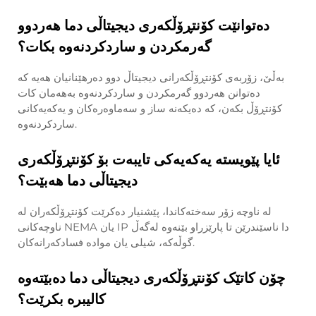
دەتوانێت کۆنتڕۆڵکەری دیجیتاڵی دما هەردوو
گەرمکردن و ساردکردنەوە بکات؟
بەڵێ، زۆربەی کۆنتڕۆڵکەرانی دیجیتاڵ دوو دەرهێنانیان هەیە کە
دەتوانن هەردوو گەرمکردن و ساردکردنەوە بەهەمان کات
کۆنتڕۆڵ بکەن، کە دەیکەنە ساز و سەماوەرەکان و یەکەیەکانی
ساردکردنەوە.
ئایا پێویستە یەکەیەکی تایبەت بۆ کۆنتڕۆڵکەری
دیجیتاڵی دما هەبێت؟
لە ناوچە زۆر سەختەکاندا، پێشنیار دەکرێت کۆنتڕۆڵکەران لە
ناوچەکانی NEMA یان IP دا ناسێندرێن تا پارێزراو بێنەوە لەگەڵ
گوڵەکە، شیلی یان موادە فسادکەرانەکان.
چۆن کاتێک کۆنتڕۆڵکەری دیجیتاڵی دما دەبێتەوە
کالیبرە بکرێت؟