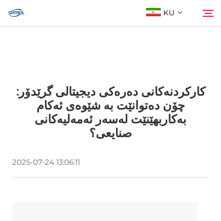
KU
Lêgerîn Biji
چاودرێژە
کارکردنەکانی دەرەکی دیجیتالی گرێدۆر:
Cihêrên
چۆن دەتوانێت بە شێوەی ئەکام
بەکاربهێنێت لەسەر ئەمەلیەکانی
Li Ser Nivîsain
صنایعی؟
2025-07-24 13:06:11