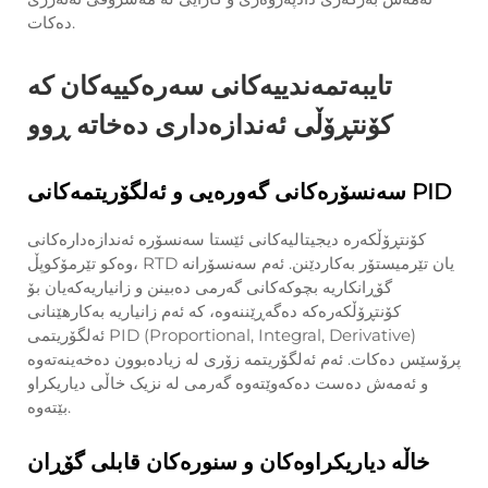
دەکات.
تایبەتمەندییەکانی سەرەکییەکان کە
کۆنتڕۆڵی ئەندازەداری دەخاتە ڕوو
سەنسۆرەکانی گەورەیی و ئەلگۆریتمەکانی PID
کۆنتڕۆڵکەرە دیجیتالیەکانی ئێستا سەنسۆرە ئەندازەدارەکانی
وەکو تێرمۆکوپڵ، RTD یان تێرمیستۆر بەکاردێنن. ئەم سەنسۆرانە
گۆڕانکاریە بچوکەکانی گەرمی دەبینن و زانیاریەکەیان بۆ
کۆنتڕۆڵکەرەکە دەگەڕێننەوە، کە ئەم زانیاریە بەکارهێنانی
ئەلگۆریتمی PID (Proportional, Integral, Derivative)
پرۆسێس دەکات. ئەم ئەلگۆریتمە زۆری لە زیادەبوون دەخەینەتەوە
و ئەمەش دەست دەکەوێتەوە گەرمی لە نزیک خاڵی دیاریکراو
بێتەوە.
خاڵە دیاریکراوەکان و سنورەکان قابلی گۆڕان