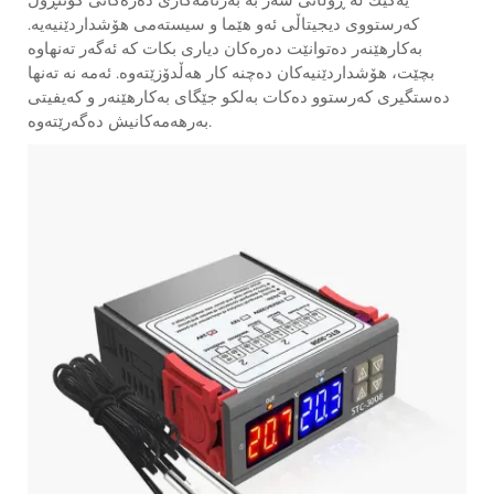
كه‌رستووی دیجیتاڵی ئه‌و هێما و سیسته‌می هۆشداردێنیه‌یه‌.
بەكارهێنەر ده‌توانێت ده‌ره‌كان دیاری بكات كه‌ ئه‌گه‌ر ته‌نهاوه‌
بچێت، هۆشداردێنیه‌كان ده‌چنە كار هه‌ڵدۆزێتەوه‌. ئه‌مه‌ نه‌ ته‌نها
ده‌ستگیری كه‌رستوو ده‌كات به‌لكو جێگای به‌كارهێنەر و كه‌یفیتی
به‌رهه‌مەكانیش ده‌گه‌رێتەوه‌.