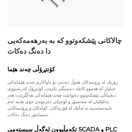
چالاكانی پێشكه‌وتوو كه‌ به‌ به‌رهه‌مه‌كه‌یی
دا ده‌نگ ده‌كات
كۆنتڕۆڵی چەند هێما
زۆرێك له‌ پڕۆسه‌كان هه‌وڵ ده‌ده‌ن بۆ داواكاری چەند هێمایه‌كی
جیاواز كه‌ هه‌موو كاتێك ده‌ستگیر بكرێت. كۆنتڕۆڵ كه‌رستووی
دیجیتاڵی پێشكه‌وتوو ده‌توانێت چەند هێمایه‌كی هه‌ڵگرێت، هه‌ر
یه‌كێكیان له‌ سه‌نسۆر و لۆجیكی ده‌ره‌وه‌ی خۆی هه‌یه‌. ئه‌م
تایبه‌تمه‌ندییه‌ بە ئه‌ڵێك له‌ فۆرماكان، كۆڵه‌كان و پڕۆسه‌كانی
سیمانتۆر ده‌نگ ده‌كات.
تكه‌مڵبوون لەگه‌ڵ سیسته‌می SCADA و PLC