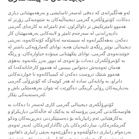
لەو هەڵگیرانەی کە دەقی لەسەر ئاسایشی و بەرهەمهێنانی دیاری
دەکات، کۆنتڕۆڵکەرە گەرمی دیجیتاڵیەکان بە شێوەیەکی زۆرتر لە
هەموو ئامێرێکیش تر داواکراون. ئەم ئامێرانە بە کارەبای گەرمی
دادپەڕاندنی لە سەرجەم ئامێر و لاینەکانی بەرهەمهێنان کار
دەکەن. بەهەڵگیرانەوە لە سیستەمە ئەنالۆگە کۆنەکانەوە، نەریتی
دیجیتاڵی نوێتر ڕێگەی تایبەتیان هەیە: توانای گەمارۆیەکی باشتر لە
خوێندنەوەی گەرمی، توانای پێکهێنانی میتۆدە جیاوازەکان، و ڕێگە
بە کۆنترۆڵکەران دەدات بۆ ئەوەی لە دوور بەرز بکەنەوە. بەهۆی
هەمان ئەوەیەش دەتوانین بیبینین لە هەموو کارخانانەکەدا کە
هەموو شتێک دروست دەکەن لە کیمیاکانەوە تا خواردنەکانی
دانراو، بە واتایەکی سادە لە هەر کوێیەک کە کۆنتڕۆڵی گەرمی
بەدیارییەکان ڕۆڵی گرینگی دەگێڕێت لە نێوان بەرهەمێکی باش و
کەرەستەیەکی بێکار.
کۆنتڕۆڵکەری دیجیتالی گەرمی کاری لەسەر دا دەکات بە
هاوسەنگاندنی گەرمی پرۆسەکە بە یەکێک لە خاڵەکانی دیاریکراو و
بەکارهێنانی ئەم زانیاریانە بۆ دەستپێکردنی دەربڕینەکان وەکو
گەرمکەرەکان، ساردکەرەکان یان ئاگادارکەرەکان. لەبەر ئەوەی
بەردەوام زانیاری دەکۆڵێتەوە و دەگۆڕێتەوە بەپێی زانیاری داهاتوو،
ئەمەش بەرگەری دادپەروەری و کارایی لە مەسرۆفی ئەنەرژی