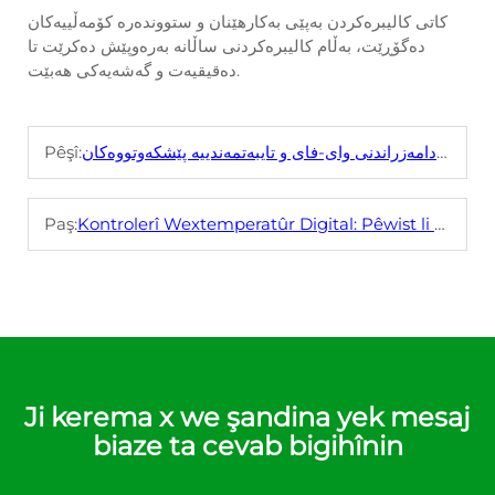
کاتی کالیبرەکردن بەپێی بەکارهێنان و ستووندەرە کۆمەڵییەکان
دەگۆڕێت، بەڵام کالیبرەکردنی ساڵانە بەرەوپێش دەکرێت تا
دەقیقیەت و گەشەیەکی هەبێت.
کۆنتڕۆڵکەری گەرمی دیجیتاڵ: دامەزراندنی وای-فای و تایبەتمەندییە پێشکەوتووەکان
Pêşî:
Paş:
Kontrolerî Wextemperatûr Digital: Pêwist li Ser Sîsteman HVAC û Frizan
Ji kerema x we şandina yek mesaj
biaze ta cevab bigihînin