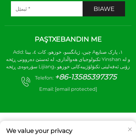
BIAWE
PAŞTXEBANDIN ME
Add: چین، ژیانگسو، خوزهو، کات ٤، بینا A١، پارک صنایع
تکنولوجیای هەواڵداری، لە ئەستێ دەروونی ڕێخە Yinshan و لە
سۆرەوەی ڕێخە Lijiang، زۆنی ئەفەلیتی تکنۆلۆژییەکانی خوزهو
+86-13585397375
Telefon:
Email:
[email protected]
We value your privacy