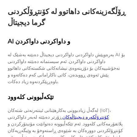
ڕۆڵگەزینەکانی داهاتوو لە کۆنتڕۆڵکردنی
گرما دیجیتاڵ
AI و داواکردنی داواکردن
بەرەوپێش داواکردنی داواکردنی دیجیتاڵ دەبێتە بەشێک لە AI بۆ
داواکردنی داواکردن. ئەم سیستمانە دەبێتە داواکردنی
نەخۆشییەکان بۆ دۆزینەوەی نیشانەکانی شکستەکانی داهاتوو
پێش ئەوەی ڕووبدەن، کاتی ناکارامانی کەم دەکاتەوە و
باوەڕپێکردنەوە زیاد دەکات.
تێکەڵبوونی کلەوود
لەگەڵ زیادبوونی بەکارهێنانی ئینتەرنەتی شتەکان (IoT)،
کۆنتڕۆڵکەرە دیجیتاڵەکان
زۆرتر دەبێتە لەبەر داواکردنی
پلاتفۆرمەکانی کلەوود. ئەم تێکەڵبوونە دەتوانێت مۆنیتۆرکردن و
کۆنتڕۆلکردنی دوورەکان بە شێوەی ڕاستەوخۆ بە وێبگەڕیەکان