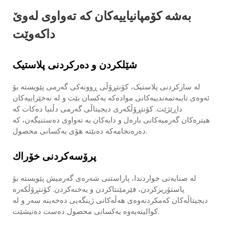
بەشە کۆمپانیاییەکان کە تەواوی لەوێ
داکەوێت
شێلکردن و دەرکردنی پلاستیک
لە سازکردنی پلاستیک، کۆنتڕۆڵی ڕوونەکی گەرمی پێویستە بۆ
ئەوەی تایبەتمەندییەکانی موادەکە یەکسان بێت و لە نەخێراییەکان
داڕێژێت. کۆنتڕۆڵکەری دیجیتاڵی گەرمی دڵنیا دەکات کە
هیترەکان گەرمیەکانی بارەل و دایەکان بە تەواوی دەستنیگەن، کە
دەرەنجامەکە دەبێتە هۆی یەکسانی محصول.
پرۆسەكردنی خۆراك
لە صنایەتی خواردندا، پاراستنی شەرەی گەرمیش پێویستە بۆ
پاستۆریزکردن، فێرمێنتاکردن و یەخنەکردن. کۆنتڕۆڵکەرە
دیجیتاڵەکان کەمکردنەوەی هەڵەکانی ژینگەیی دەخەینە سەر و لە
کوالیتەیەوە یەکسانی محصول دەست دەنیشێت.