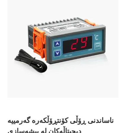
ناساندنی ڕۆڵی کۆنتڕۆڵکەرە گەرمییە
دیجیتاڵەکان لە پیشەسازی