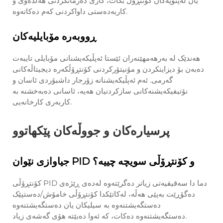
یان لەپتۆپەکان کۆنتڕۆل بکات، کاری دەرمانکردنی هەڵدەوێ و
کاربەدەستی داواکردنی کەم دەکاتەوە.
ڕووبەرە مۆبایلیەکان
هەندێک لە بەرهەمھێنەران ئێستا ئەپڵیکەیشنانی مۆبایلی تایبەت
دەبەن بۆ دیزاینکردن و مۆنیتۆرکردنی کۆنتڕۆڵکەرە دیجیتاڵەکانی
گەرمی. ئەم ئەپڵیکەیشنانە زۆرجار داشبۆردی ئاسان و
نۆتیفیکەیشنەکانی سازکردنیان هەیە، ئاسانی دەبەخشنە بە
کاربەری کارخانەیی.
پرسیارەکان و جووڵەکان پێکهاتوو
جیاوازی نێوان PID و کۆنتڕۆڵی سویچە چییە؟
کۆنتڕۆڵی PID دما دا سەقیقیەتی زیاتر دەگرێتەوە لەدەی ڕێژەی
دەگۆڕێت بەپێی هەڵە، لەکاتێکدا کۆنتڕۆڵی خامۆش/دەستپێک
دەستگەیشتنەوە بە سیلیکان یان دەستگەیشتنەوە
دەستگەیشتنەوە دەکات، کە ئەوا دەبێتە هۆی گەشەی زیاد.