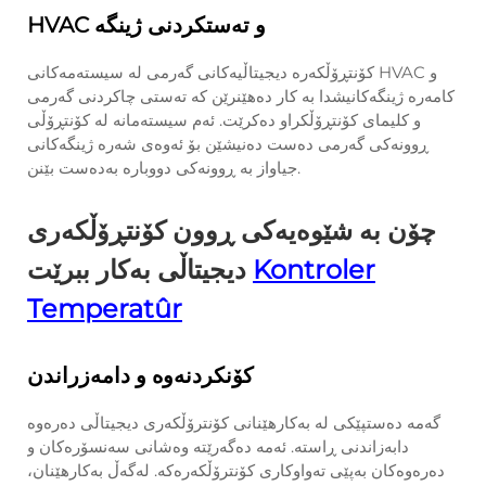
HVAC و تەستکردنی ژینگە
کۆنتڕۆڵکەرە دیجیتاڵیەکانی گەرمی لە سیستەمەکانی HVAC و
کامەرە ژینگەکانیشدا بە کار دەهێنرێن کە تەستی چاکردنی گەرمی
و کلیمای کۆنتڕۆڵکراو دەکرێت. ئەم سیستەمانە لە کۆنتڕۆڵی
ڕوونەکی گەرمی دەست دەنیشێن بۆ ئەوەی شەرە ژینگەکانی
جیاواز بە ڕوونەکی دووبارە بەدەست بێنن.
چۆن بە شێوەیەکی ڕوون کۆنتڕۆڵکەری
Kontroler
دیجیتاڵی بەکار ببرێت
Temperatûr
کۆنکردنەوە و دامەزراندن
گەمە دەستپێكی لە بەكارهێنانی كۆنترۆڵكەری دیجیتاڵی دەرەوە
دابەزاندنی ڕاستە. ئەمە دەگەرێتە وەشانی سەنسۆرەكان و
دەرەوەكان بەپێی تەواوكاری كۆنترۆڵكەرەكە. لەگەڵ بەكارهێنان،