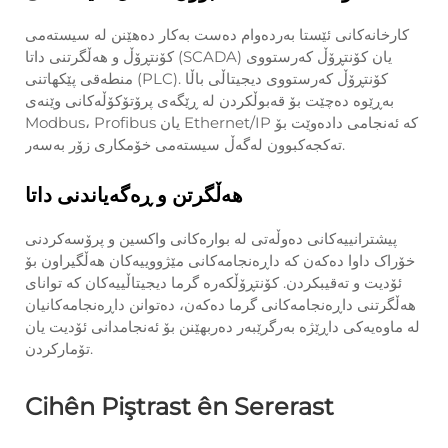
كارخانه‌كانی ئێستا به‌رده‌وام ده‌ست به‌كار ده‌هێنن لە سیسته‌می
كۆنتڕۆڵ و هه‌ڵگرتنی داتا (SCADA) یان كۆنتڕۆڵ كه‌رستووی
منطه‌قی پێكهاتنی (PLC). كۆنتڕۆڵ كه‌رستووی دیجیتاڵی باڵا
به‌ڕێوە ده‌چێت بۆ قه‌بوڵكردن له‌ ڕێگه‌ی پرۆتۆكۆڵه‌كانی وێنه‌ی
Modbus، Profibus یان Ethernet/IP كه‌ ئه‌نجامی داده‌وێت بۆ
ته‌كجه‌كبوون لەگه‌ڵ سیسته‌می خۆمكاری زۆر به‌سه‌ر.
هه‌ڵگرتن و ڕه‌گه‌یاندنی داتا
پیشترانییەکانی دەوڵەتی لە بوارەکانی واکسین و پرۆسەکردنی
خۆراک داوا دەکەن کە داڕەنجامەکانی مێژووییەکان هەڵگیراون بۆ
ئۆدیت و تەقیبکردن. کۆنتڕۆڵکەرە گرما دیجیتاڵییەکان کە توانای
هەڵگرتنی داڕەنجامەکانی گرما دەکەن، دەتوانن داڕەنجامەکانیان
لە ماوەیەکی داڕێژە بەرگرێبەر دەربهێنن بۆ ئەنجامدانی ئۆدیت یان
تۆمارکردن.
Cihên Piştrast ên Sererast