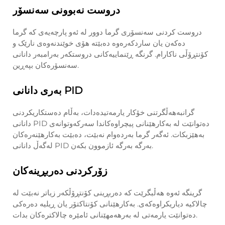
دروست نەبوونی سەنسۆر
دروست کردنی سەنسۆری گرما دوور لە ئەو پارچەیەی کە گرما
دەکەن یان ساردکەرەوە دەبێتە هۆی خوێندنەوەی نارێک و
کۆنتڕۆڵی ناکارام. گرنگە ڕێنماییەکانی دروستکەر بەرامبەر دانانی
سەنسۆرەکان بپەڕین.
بەری دانانی PID
گرانبەهەڵگرتنی خۆکار یارمەتیدەدات، بەڵام دەستکاریکردنی
دانانی PID دەتوانێت لە بەکارهێنانی پیچراوەکاندا سەرکەوتوانەی
بەهێزبکات. ئەگەر گرما بەردەوام نەبێت، دەبێت بەکارهێنەرەکان
لەگەڵ دانانی PID بەرگە بەرگە ئازموون بکەن.
زۆرکردنی دەربڕینەکان
گرینگە ئەوە هەڵبگرێت کە دەربڕینی کۆنتڕۆڵکەر زیاتر نەبێت لە
چالاکیە دیاریکراوەکەی. بەکارهێنانی کۆنتاکتۆر یان ڕیلیە دەرەکی
دەتوانێت یارمەتی لە بەرهەمهێنانی ئامێرە چالاکترەکان بدات.