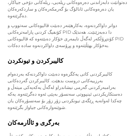
دەتوانێت دابەزاندنی دەرەوەكانی ریلەیی، ریلەكانی دۆخی جیاكار،
یان دەرەوەكانی ئانالۆگ بۆ گەرمكەرەكان و ساردكەرەكان
دەگرێتەوە.
دواتر داواکردنەوە، بەکارهێنەر دەبێت ڤالیوەکانی سەتووپ و
کۆنفیگ کردنی پارامەترەکانی PID دا دەبەزێنێت. هەندێک
کۆنتڕۆڵکەر لەگەڵ تایمەری خۆکار دەبێتەوە کە ڤالیوەکانی PID
بەخۆکار بهێڵێتەوە و پڕۆسەی داواکردنەوە سادە دەکات.
کالیبرکردن و تیونکردن
کالیبرکردنی کاتی یەکگرەوە دەبێت داواکردنەکە بەردەوام
بەرزییەکانی دروست بدهێت. کالیبرکردن گەردەکانی
بەرامبەرکردنی گەرمی نیشاندراو لەگەڵ یەکەیەکی میتەڵ و
دەستکاریکردنی ئینپووتی سەنسۆر بەپێی ئەوە دەگرێتەوە. یەکە
چەکدا لەوانەیە ڕێگەی تیونکردنی زۆر زۆر بۆ سەنسۆرەکان یان
شوێنەوارەکانی جیاواز بگرێتەوە.
بەرگری و ئاڵارمەکان
یه‌كێك له‌ ڕۆڵانی سه‌ر به‌ به‌رنامه‌كاری ده‌ره‌كانی كۆنتڕۆڵ