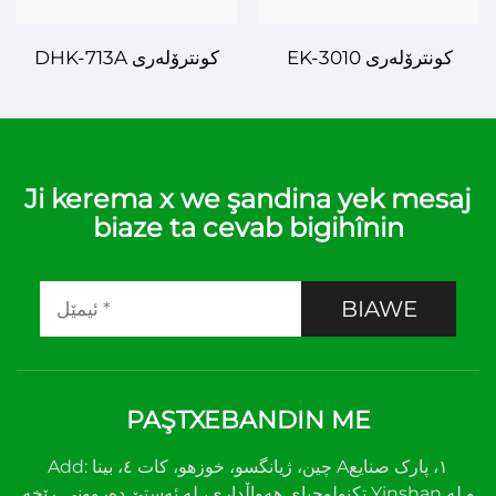
EK-3010 کونترۆلەری
DHK-713A کونترۆلەری
ژمارەیییەکانی هەوا – زانیاری
ژمارەیییەکانی هەوا – زانیاری
و کاریگەری لەسەر
نوێ لەسەر کاروبارەکانی
کاروبارەکانی جیاواز
هەوا
Ji kerema x we şandina yek mesaj
biaze ta cevab bigihînin
BIAWE
PAŞTXEBANDIN ME
Add: چین، ژیانگسو، خوزهو، کات ٤، بینا A١، پارک صنایع
تکنولوجیای هەواڵداری، لە ئەستێ دەروونی ڕێخە Yinshan و لە