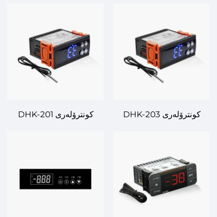
DHK-203 کونترۆلەری
DHK-201 کونترۆلەری
ژمارەیییەکانی هەوا –
ژمارەیییەکانی هەوا – زانیاری
کاریگەری لەسەر
و سادەت لەسەر
کاروبارەکانی جیاواز
کاروبارەکانی هەوا