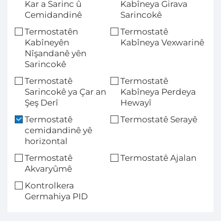
Kar a Sarinc û
Kabîneya Girava
Cemidandinê
Sarincokê
Termostatên
Termostatê
Kabîneyên
Kabîneya Vexwarinê
Nîşandanê yên
Sarincokê
Termostatê
Termostatê
Sarincokê ya Çar an
Kabîneya Perdeya
Şeş Derî
Hewayî
Termostatê
Termostatê Serayê
cemidandinê yê
horizontal
Termostatê
Termostatê Ajalan
Akvaryûmê
Kontrolkera
Germahiya PID