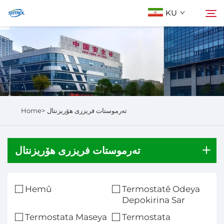
KU
Der barê Me
گەڕان
Berhem
Home>
تەرموستات فریزری هۆریزنتال
Li Ser Nivîsain
تەرموستات فریزری هۆریزنتال
Hemû
Termostatê Odeya
Depokirina Sar
Termostata Maseya
Termostata