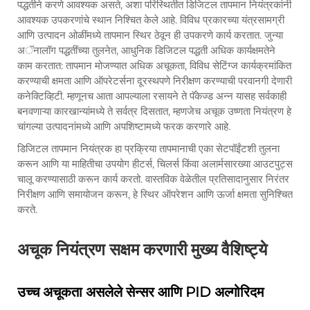
पद्धतीने करणे आवश्यक असते, अशा परिस्थितीत डिजिटल तापमान नियंत्रकांनी
आवश्यक उपकरणांचे स्थान निश्चित केले आहे. विविध प्रकारच्या यंत्रसामग्री
आणि उत्पादन ओळींमध्ये तापमान स्थिर ठेवून ही उपकरणे कार्य करतात. जुन्या
अॅनालॉग पद्धतींच्या तुलनेत, आधुनिक डिजिटल पद्धती अधिक कार्यक्षमतेने
काम करतात: तापमान मोजण्यात अधिक अचूकता, विविध सेटिंग्ज कार्यक्रमांकित
करण्याची क्षमता आणि ऑपरेटर्सना दूरस्थपणे निरीक्षण करण्याची परवानगी देणारी
कनेक्टिव्हिटी. म्हणूनच आता आपल्याला रसायने ते पॅकेज्ड अन्न यासह सर्वकाही
बनवणाऱ्या कारखान्यांमध्ये ते सर्वत्र दिसतात, म्हणजेच अचूक उष्णता नियंत्रण हे
चांगल्या उत्पादनांमध्ये आणि अपशिष्टामध्ये फरक करणारे आहे.
डिजिटल तापमान नियंत्रक हा प्रक्रिया तापमानाची एका सेटपॉईंटशी तुलना
करून आणि या माहितीचा उपयोग हीटर्स, चिलर्स किंवा अलार्मसारख्या आउटपुट्स
चालू करण्यासाठी करून कार्य करतो. वास्तविक वेळेतील प्रतिसादानुसार निरंतर
निरीक्षण आणि समायोजन करून, हे स्थिर ऑपरेशन आणि ऊर्जा क्षमता सुनिश्चित
करते.
अचूक नियंत्रण सक्षम करणारी मुख्य वैशिष्ट्ये
उच्च अचूकता असलेले सेन्सर आणि PID अल्गोरिदम