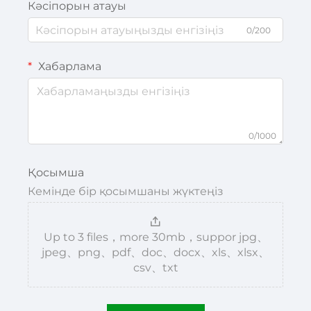
Кәсіпорын атауы
0/200
Хабарлама
0/1000
Қосымша
Кемінде бір қосымшаны жүктеңіз
Up to 3 files，more 30mb，suppor jpg、
jpeg、png、pdf、doc、docx、xls、xlsx、
csv、txt