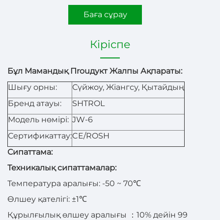
Баға сұрау
Кіріспе
Бұл Мамандық Пrouдукт Жалпы Ақпараты:
Шығу орны:
Сүйжоу, Жіангсу, Қытайдың
Бренд атауы:
SHTROL
Модель нөмірі:
JW-6
Сертификаттау:
CE/ROSH
Сипаттама:
Техникалық сипаттамалар:
Температура аралығы: -50 ~ 70℃
Өлшеу қателігі: ±1℃
Құрылғылық өлшеу аралығы
：
10% дейін 99