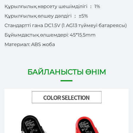
Құрылғылық көрсету шешімділігі
：
1%
Құрылғылық өлшеу дәлдігі
：
±5%
Стандартті гана DC1.5V (1 AG13 түймеуі батареясы)
Бұйымдастық өлшемдері: 45*15.5mm
Материал: ABS жоба
БАЙЛАНЫСТЫ ӨНІМ