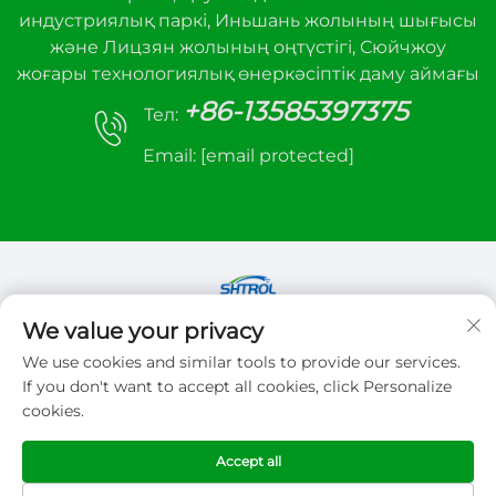
индустриялық паркі, Иньшань жолының шығысы
және Лицзян жолының оңтүстігі, Сюйчжоу
жоғары технологиялық өнеркәсіптік даму аймағы
+86-13585397375
Тел:
Email:
[email protected]
We value your privacy
Copyright © 2026 Xuzhou sanhe automatic
We use cookies and similar tools to provide our services.
control equipment Co.,LTD. Барлық құқықтар
If you don't want to accept all cookies, click Personalize
сақталған
cookies.
Жеке деректерді қорғау саясаты
Accept all