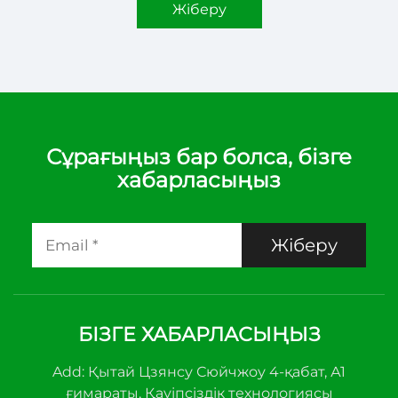
Жіберу
Сұрағыңыз бар болса, бізге
хабарласыңыз
Жіберу
БІЗГЕ ХАБАРЛАСЫҢЫЗ
Add: Қытай Цзянсу Сюйчжоу 4-қабат, А1
ғимараты, Қауіпсіздік технологиясы