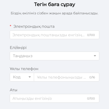
Тегін баға сұрау
Біздің өкіліміз сізбен жақын арада байланысады.
Электрондық пошта
0/100
Елі/өңірі
Таңдаңыз
Ұялы телефон
Код
0/16
Аты
0/100