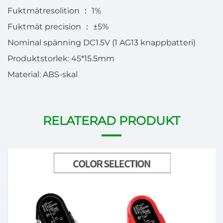
Fuktmätresolition
：
1%
Fuktmät precision
：
±5%
Nominal spänning DC1.5V (1 AG13 knappbatteri)
Produktstorlek: 45*15.5mm
Material: ABS-skal
RELATERAD PRODUKT