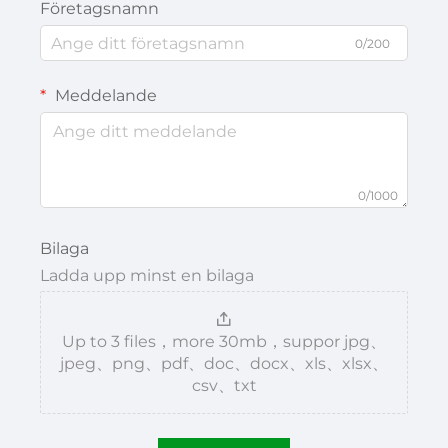
Företagsnamn
0/200
Meddelande
0/1000
Bilaga
Ladda upp minst en bilaga
Up to 3 files，more 30mb，suppor jpg、
jpeg、png、pdf、doc、docx、xls、xlsx、
csv、txt