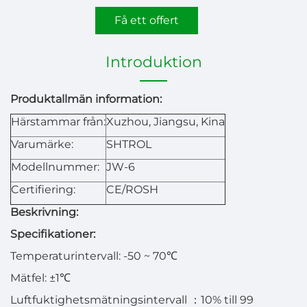
Få ett offert
Introduktion
Produktallmän information:
Härstammar från:
Xuzhou, Jiangsu, Kina
Varumärke:
SHTROL
Modellnummer:
JW-6
Certifiering:
CE/ROSH
Beskrivning:
Specifikationer:
Temperaturintervall: -50 ~ 70℃
Mätfel: ±1℃
Luftfuktighetsmätningsintervall
：
10% till 99