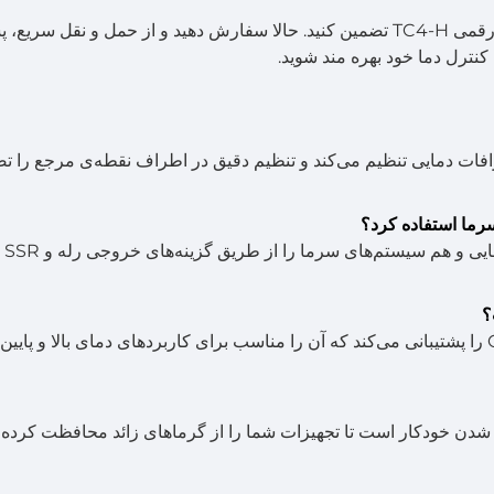
دقت بالایی در کنترل دما در فرآیندهای خود با کنترلر دما رقمی TC4-H تضمین کنید. حالا سفارش دهید و از حمل و نقل 
کنترل دما خود بهره مند شوید.
هش انحرافات دمایی تنظیم می‌کند و تنظیم دقیق در اطراف نقطه‌ی مرجع را 
ج: بله، 4-H
ج: TC4-H دامنه‌ی دمایی گسترده‌ای از -50°C تا 400°C را پشتیبانی می‌کند که آن را مناسب برای کاربردهای دمای بالا و پایین
موش شدن خودکار است تا تجهیزات شما را از گرماهای زائد محافظت کرده