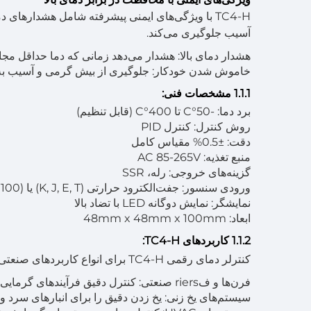
TC4-H با ویژگی‌های ایمنی پیشرفته شامل هشدارها
آسیب جلوگیری می‌کند.
هشدار دمای بالا: هشدار می‌دهد زمانی که دما حداقل مجاز
خاموش شدن خودکار: جلوگیری از بیش گرمی و آسیب به
1.1.1 مشخصات فنی:
برد دما: -50°C تا 400°C (قابل تنظیم)
روش کنترل: کنترل PID
دقت: ±0.5% مقیاس کامل
منبع تغذیه: AC 85-265V
گزینه‌های خروجی: رله، SSR
ورودی سنسور: جفت‌الکترود حرارتی (K, J, E, T) یا RTD (PT100)
نمایشگر: نمایش دوگانه LED با تضاد بالا
ابعاد: 48mm x 48mm x 100mm
1.1.2 کاربردهای TC4-H:
کنترلر دمای رقمی TC4-H برای انواع کاربردهای صنعتی و تجاری مناسب است، شامل:
فرن‌ها و فriers صنعتی: کنترل دقیق فرآیندهای گرمایی را تضمین می‌کند.
سیستم‌های یخ زنی: یخ زدن دقیق را برای انبارهای سرد و فriers صنعتی ارائه می‌