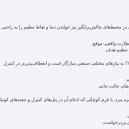
، TC4-H اجازه می‌دهد حتی در محیط‌های چالش‌برانگیز نیز خواندن دما و نقاط تنظیم را به راحتی
 تنظیم هدف.
با گزینه‌های خروجی رله و SSR (رله حالت جامد)، TC4-H به نیازهای مختلف صنعتی سازگار است و انعطاف‌پذیری در کنترل
.
ه ببرد، با فرم کوچکی که ادغام آن در پنل‌های کنترل و جعبه‌های کوچک
.
ی پردرخواست.