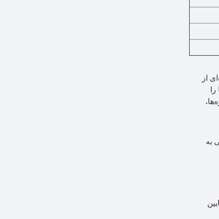
ی از
ما را
‌ها،
بی به
یین