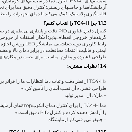
سیستم‌های HVAC: کنترل دما در سیستم‌های گرمایش، تهویه مکانی و کولر را انجام می‌دهد.
آزمایشگاه‌ها و حاضنهای زیستی: کنترل دقیق دما برای ت
قالب‌گیری پلاستیک: کمک می‌کند تا دماي تجهیزات را تنظیم
1.1.3 چرا TC4-H را انتخاب کنیم؟
کنترل دقیق: فناوری PID دقت و پایداری بی‌نظیری در تنظیم دما ارائه می‌دهد.
گزینه‌های خروجی انعطاف‌پذیر: امکان استفاده از خروجی‌های رله و SSR را برای نیازهای مختلف برنام
رابط کاربری دوست‌داشتنی: نمایشگر LED روشن اجازه نظارت آسان و تنظیمات سریع را می‌دهد.
ایمنی و قابلیت اعتماد: محافظت در برابر دمای بالا و هشد
طراحی فشرده و مقاوم: مناسب برای نصب در مکان‌های 
1.1.4 نظرات مشتری:
«TC4-H از نظر دقت و ثبات دما انتظارات ما را فرا
طراحی فشرده آن نصب آسان را تأمین کرد.»
– مارک ال., مدیر تولید
«ما TC4-H را بر
را آرامش دهنده کرده و کنترل PID دقیق است.»
– جنیفر تی., فنی‌کار آزمایشگاه