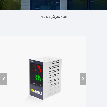
خانه>
کنترلگر دما PID
د
ت