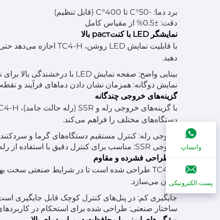
برد دما: -50°C تا 400°C (قابل تنظیم)
دقت: ±0.5% از مقیاس کامل
نمایشگر LED با کنتраст بالا
با قابلیت نمایش LED روشن
دهید.
بینایی واضح: صفحه نمایش LED با درخشندگی بالا برای نظارت واقعی-موقع.
نمایش دوگانه: همزمان نشان دادن دماهای فرآیند و نقطه
گزینه‌های خروجی چندگانه
دستگاه‌های مختلف را فراهم می‌کند.
خروجی رله: کنترل مستقیم دستگاه‌های گرما و سردکننده
خروجی SSR: مناسب برای کنترل دقیق با استفاده از رله‌های حالت جامد.
واتساپ
۵. طراحی فشرده و مقاوم
TC4-H طراحی شده است تا در شرایط صنعتی سخت بهر
آسان می‌سازد.
پست الکترونیکی
جایگیری کم: در پنل‌های کنترل کوچک قابل جایگیری است
ساختار صنعتی: طراحی شده برای استحکام در کاربردها
ویژگی‌های ایمنی با محافظت در برابر دمای بالا