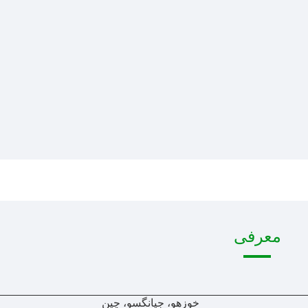
معرفی
خوزهو، جیانگسو، چین