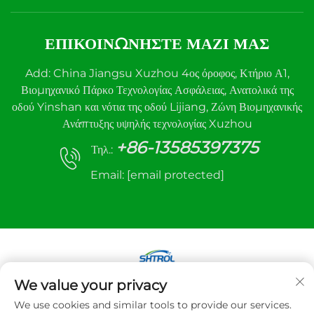
ΕΠΙΚΟΙΝΩΝΉΣΤΕ ΜΑΖΊ ΜΑΣ
Add: China Jiangsu Xuzhou 4ος όροφος, Κτήριο Α1,
Βιομηχανικό Πάρκο Τεχνολογίας Ασφάλειας, Ανατολικά της
οδού Yinshan και νότια της οδού Lijiang, Ζώνη Βιομηχανικής
Ανάπτυξης υψηλής τεχνολογίας Xuzhou
+86-13585397375
Τηλ.:
Email:
[email protected]
We value your privacy
Πνευματικά δικαιώματα © 2025 Xuzhou sanhe
We use cookies and similar tools to provide our services.
Automatic Control equipment Co.,LTD. Με την