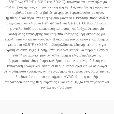
-58°F έως 572°F (-50°C έως 300°C), κάνοντάς τα κατάλληλα για
πολλές βιομηχανίες και για οικιακή χρήση. Η σχεδιασμένη μορφή του
προβολιού επιτρέπει βαθιές μετρήσεις θερμοκρασίας σε υγρά,
ημιθερμά και αέρα, ενώ το ψηφιακό μοντέλο εμφάνισης παρουσιάζει
αναγνώσεις σε κλίμακα Fahrenheit και Celsius. Οι περισσότερες
μοντέλα διαθέτουν κατασκευή αντίστοιχη σε βράχια, λειτουργία
αυτόματης κατάργησης και κουμπιά κράτησης θερμοκρασίας για
εύκολη καταγραφή αναγνώσεων. Η ακρίβεια του όργανου είναι συνήθως
μέσα στα ±0.9°F (±0.5°C), εξασφαλίζοντας εξαρχής μέτρησης για
κρίσιμες εφαρμογές. Προηγμένα μοντέλα μπορεί να περιλαμβάνουν
επιπλέον χαρακτηριστικά όπως μνήμη ελάχιστης/μέγιστης
θερμοκρασίας, δυνατότητα καλιβράρης και απένεργη σύνδεση για
καταγραφή δεδομένων. Αυτοί οι θερμομέτροι είναι ειδικά αξιόλογοι
στην υπηρεσία τροφίμων, στην εργαστηριακή έρευνα, στις βιομηχανικές
διαδικασίες και στα συστήματα HVAC, όπου η ακριβής
παρακολούθηση της θερμοκρασίας είναι κρίσιμη για την ασφάλεια και
τον έλεγχο ποιότητας.