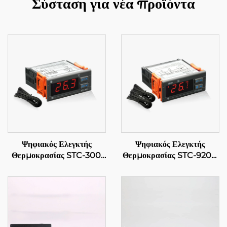
Σύσταση για νέα προϊόντα
Ψηφιακός Ελεγκτής
Ψηφιακός Ελεγκτής
Θερμοκρασίας STC-300:
Θερμοκρασίας STC-9200:
Ακρίβεια και
Προηγμένος,
πολυσποράδα για
πολυσταδιακός έλεγχος
αποτελεσματική διαχείριση
θερμοκρασίας για
θερμοκρασίας
βιομηχανικές και
εμπορικές εφαρμογές