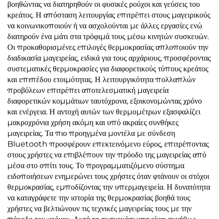
βοηθώντας να διατηρηθούν οι φυσικές ρούχοι και γεύσεις του
κρεάτος. Η απόσταση λειτουργίας επιτρέπει στους μαγειρικούς
να κοινωνικοποιούν ή να ασχολούνται με άλλες εργασίες ενώ
διατηρούν ένα μάτι στα τρόφιμά τους μέσω κινητών συσκευών.
Οι προκαθορισμένες επιλογές θερμοκρασίας απλοποιούν την
διαδικασία μαγειρείας, ειδικά για τους αρχάριους, προσφέροντας
συστεματικές θερμοκρασίες για διαφορετικούς τύπους κρεάτος
και επιπέδου ετοιμότητας. Η λειτουργικότητα πολλαπλών
προβόλεων επιτρέπει αποτελεσματική μαγειρεία
διαφορετικών κομμάτιων ταυτόχρονα, εξοικονομώντας χρόνο
και ενέργεια. Η αντοχή αυτών των θερμομέτρων εξασφαλίζει
μακροχρόνια χρήση ακόμη και υπό ακραίες συνθήκες
μαγειρείας. Τα πιο προηγμένα μοντέλα με σύνδεση
Bluetooth προσφέρουν επεκτεινόμενο εύρος, επιτρέποντας
στους χρήστες να επιβλέπουν την πρόοδο της μαγειρείας από
μέσα στο σπίτι τους. Το προγραμματιζόμενο σύστημα
ειδοποιήσεων ενημερώνει τους χρήστες όταν φτάνουν οι στόχοι
θερμοκρασίας, εμποδίζοντας την υπερμαγειρεία. Η δυνατότητα
να καταγράφετε την ιστορία της θερμοκρασίας βοηθά τους
χρήστες να βελτιώνουν τις τεχνικές μαγειρείας τους με την