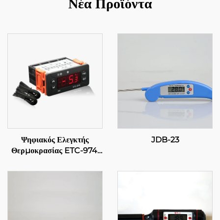
Νέα Προϊόντα
Ψηφιακός Ελεγκτής
JDB-23
Θερμοκρασίας ETC-974:
Υψηλής απόδοσης, ακριβής
έλεγχος θερμοκρασίας για
βιομηχανικές εφαρμογές