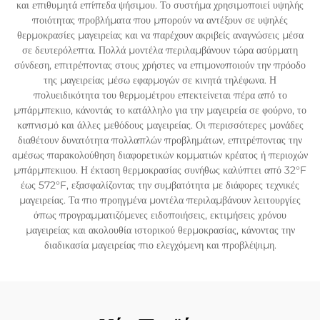
και επιθυμητά επίπεδα ψήσιμου. Το συστήμα χρησιμοποιεί υψηλής
ποιότητας προβλήματα που μπορούν να αντέξουν σε υψηλές
θερμοκρασίες μαγειρείας και να παρέχουν ακριβείς αναγνώσεις μέσα
σε δευτερόλεπτα. Πολλά μοντέλα περιλαμβάνουν τώρα ασύρματη
σύνδεση, επιτρέποντας στους χρήστες να επιμονοποιούν την πρόοδο
της μαγειρείας μέσω εφαρμογών σε κινητά τηλέφωνα. Η
πολυειδικότητα του θερμομέτρου επεκτείνεται πέρα από το
μπάρμπεκιιο, κάνοντάς το κατάλληλο για την μαγειρεία σε φούρνο, το
καπνισμό και άλλες μεθόδους μαγειρείας. Οι περισσότερες μονάδες
διαθέτουν δυνατότητα πολλαπλών προβλημάτων, επιτρέποντας την
αμέσως παρακολούθηση διαφορετικών κομματιών κρέατος ή περιοχών
μπάρμπεκιιου. Η έκταση θερμοκρασίας συνήθως καλύπτει από 32°F
έως 572°F, εξασφαλίζοντας την συμβατότητα με διάφορες τεχνικές
μαγειρείας. Τα πιο προηγμένα μοντέλα περιλαμβάνουν λειτουργίες
όπως προγραμματιζόμενες ειδοποιήσεις, εκτιμήσεις χρόνου
μαγειρείας και ακολουθία ιστορικού θερμοκρασίας, κάνοντας την
διαδικασία μαγειρείας πιο ελεγχόμενη και προβλέψιμη.