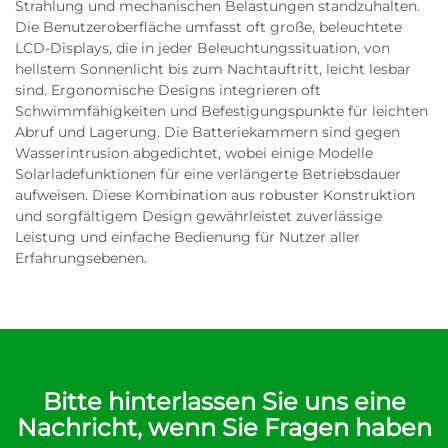
Strahlung und mechanischen Belastungen standzuhalten.
Die Benutzeroberfläche umfasst oft große, beleuchtete
LCD-Displays, die in jeder Beleuchtungssituation, von
hellstem Sonnenlicht bis zum Nachtauftritt, leicht lesbar
sind. Ergonomische Designs integrieren oft
Schwimmfähigkeiten und Befestigungspunkte für leichten
Abruf und Lagerung. Die Batteriekammern sind gegen
Wasserintrusion abgedichtet, wobei einige Modelle
Solarladefunktionen für eine verlängerte Betriebsdauer
aufweisen. Diese Kombination aus robuster Konstruktion
und sorgfältigem Design gewährleistet zuverlässige
Leistung und einfache Bedienung für Nutzer aller
Erfahrungsebenen.
Bitte hinterlassen Sie uns eine
Nachricht, wenn Sie Fragen haben