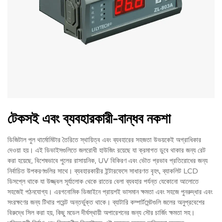
টেকসই এবং ব্যবহারকারী-বান্ধব নকশা
ডিজিটাল পুল থার্মোমিটার তৈরিতে স্থায়িত্ব এবং ব্যবহারের সহজতা উভয়কেই অগ্রাধিকার
দেওয়া হয়। এই ডিভাইসগুলিতে জলরোধী হাউজিং রয়েছে যা ক্রমাগত ডুবে থাকার জন্য রেট
করা হয়েছে, বিশেষভাবে পুলের রাসায়নিক, UV বিকিরণ এবং ভৌত প্রভাব প্রতিরোধের জন্য
নির্বাচিত উপকরণগুলির সাথে। ব্যবহারকারীর ইন্টারফেসে সাধারণত বৃহৎ, ব্যাকলিট LCD
ডিসপ্লে থাকে যা উজ্জ্বল সূর্যালোক থেকে রাতের বেলা ব্যবহার পর্যন্ত যেকোনো আলোতে
সহজেই পঠনযোগ্য। এরগনোমিক ডিজাইনে প্রায়শই ভাসমান ক্ষমতা এবং সহজে পুনরুদ্ধার এবং
সংরক্ষণের জন্য টিথার পয়েন্ট অন্তর্ভুক্ত থাকে। ব্যাটারি কম্পার্টমেন্টগুলি জলের অনুপ্রবেশের
বিরুদ্ধে সিল করা হয়, কিছু মডেল দীর্ঘস্থায়ী অপারেশনের জন্য সৌর চার্জিং ক্ষমতা সহ।