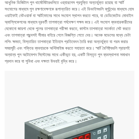
আধুনিক ডিজিটাল পুল থার্মোমিটারগুলিতে ওয়্যারলেস প্রযুক্তি অন্তর্ভুক্ত রয়েছে যা স্মার্ট
সংযোগের মাধ্যমে পুল রক্ষণাবেক্ষণকে রূপান্তরিত করে। এই ডিভাইসগুলি ব্লুটুথের মাধ্যমে হোম
ওয়াইফাই নেটওয়ার্ক বা স্মার্টফোনের সাথে সংযোগ স্থাপন করতে পারে, যা ডেডিকেটেড মোবাইল
অ্যাপ্লিকেশনের মাধ্যমে দূরবর্তী তাপমাত্রা পর্যবেক্ষণ সক্ষম করে। এই সংযোগ ব্যবহারকারীদের
যেকোনো জায়গা থেকে পুলের তাপমাত্রা পরীক্ষা করতে, কাস্টম তাপমাত্রা সতর্কতা সেট করতে
এবং তাপমাত্রা পছন্দসই সীমার বাইরে গেলে বিজ্ঞপ্তি পেতে দেয়। অনেক মডেলের মধ্যে ডেটা
লগিং ক্ষমতা, বিস্তারিত তাপমাত্রা ইতিহাস প্রতিবেদন তৈরি করা অন্তর্ভুক্ত যা গরম করার
সময়সূচী এবং শক্তির ব্যবহারকে অপ্টিমাইজ করতে সহায়তা করে। স্মার্ট বৈশিষ্ট্যগুলি প্রায়শই
অন্যান্য পুল অটোমেশন সিস্টেমের সাথে একীভূত হয়, একটি বিস্তৃত পুল ব্যবস্থাপনা সমাধান
প্রদান করে যা সুবিধা এবং দক্ষতা উভয়ই বৃদ্ধি করে।