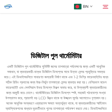
BN
আমাদের সম্পর্কে
অনুসন্ধান
পণ্য
ডিজিটাল পুল থার্মোমিটার
আমাদের সাথে যোগাযোগ করুন
একটি ডিজিটাল পুল থার্মোমিটার সুনির্দিষ্ট জলের তাপমাত্রা পর্যবেক্ষণের জন্য একটি আধুনিক
সমাধান, যা ব্যবহারকারী-বান্ধব ডিজিটাল ডিসপ্লের সাথে উন্নত সেন্সর প্রযুক্তির সমন্বয়
করে। এই ডিভাইসগুলিতে সাধারণত জলরোধী নির্মাণ থাকে এবং 1-2 ডিগ্রি ফারেনহাইটের মধ্যে
সঠিক রিডিং প্রদানের জন্য উচ্চ-নির্ভুল তাপমাত্রা সেন্সর ব্যবহার করা হয়। বেশিরভাগ মডেল
ফারেনহাইট এবং সেলসিয়াস উভয় ডিসপ্লে বিকল্প অফার করে, যা বিশ্বব্যাপী ব্যবহারকারীদের
জন্য বহুমুখী করে তোলে। থার্মোমিটারের ডিজিটাল ডিসপ্লে স্পষ্ট, সহজেই পঠনযোগ্য সংখ্যা
উপস্থাপন করে, প্রায়শই বড় LCD স্ক্রিন থাকে যা উজ্জ্বল সূর্যের আলোতেও দৃশ্যমান হয়।
অনেক আধুনিক সংস্করণে ওয়্যারলেস ক্ষমতা অন্তর্ভুক্ত থাকে, যা ব্যবহারকারীদের স্মার্টফোন
অ্যাপ্লিকেশনের মাধ্যমে দূরবর্তীভাবে পুলের তাপমাত্রা পর্যবেক্ষণ করতে দেয়। ডিভাইসগুলিতে