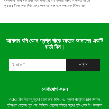
শক্তিশালী নির্মাণ এবং চিন্তাশীল ডিজাইনের এই সমন্বয় সমস্ত অভিজ্ঞতা স্তরের
ব্যবহারকারীদের জন্য নির্ভরযোগ্য কর্মক্ষমতা এবং সহজ অপারেশন নিশ্চিত করে।
আপনার যদি কোন প্রশ্ন থাকে তাহলে আমাদের একটি
বার্তা দিন।
পাঠান
যোগাযোগ করুন
Add: চীন জিয়াংসু জুঝো চতুর্থ তলা, বিল্ডিং এ১, সুরক্ষা প্রযুক্তি শিল্প উদ্যান,
ইয়িনশান রোডের পূর্বে এবং লিজিয়াং রোডের দক্ষিণে, জুঝো হাই-টেক শিল্প উন্নয়ন