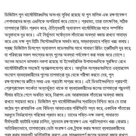
ডিজিটাল পুল থার্মোমিটারগুলির অসংখ্য সুবিধা রয়েছে যা পুল মালিক এবং রক্ষণাবেক্ষণ
পেশাদারদের জন্য এগুলিকে অপরিহার্য করে তোলে। প্রথমত, তারা তাৎক্ষণিক, সঠিক
তাপমাত্রা রিডিং প্রদান করে, ঐতিহ্যবাহী অ্যানালগ থার্মোমিটারের সাথে সম্পর্কিত
অনুমানকে দূর করে। এই নির্ভুলতা সর্বোত্তম সাঁতারের অবস্থা বজায় রাখতে সাহায্য
করে এবং দক্ষ পুল হিটিং সিস্টেমগুলিকে সমর্থন করে, সম্ভাব্যভাবে শক্তি খরচ কমায়।
স্বচ্ছ ডিজিটাল ডিসপ্লে অ্যানালগ মডেলগুলির সাথে সাধারণ রিডিং ত্রুটিগুলি দূর করে,
যা পরিবারের সকল সদস্যের জন্য পুলের অবস্থা পর্যবেক্ষণ করা সহজ করে তোলে।
অনেক মডেলে ভাসমান নকশা রয়েছে যা ইলেকট্রনিক উপাদানগুলিকে সুরক্ষিত রেখে
থার্মোমিটারটিকে সহজেই অ্যাক্সেসযোগ্য রাখে। আধুনিক সংস্করণগুলিতে ওয়্যারলেস
সংযোগ ব্যবহারকারীদের পুলের তাপমাত্রা দূর থেকে পরীক্ষা করতে দেয়, পুল
রক্ষণাবেক্ষণের রুটিনে সময় এবং প্রচেষ্টা সাশ্রয় করে। এই ডিভাইসগুলিতে প্রায়শই
প্রোগ্রামেবল সতর্কতা অন্তর্ভুক্ত থাকে যা ব্যবহারকারীদের জলের তাপমাত্রা পছন্দসই
সীমার বাইরে গেলে অবহিত করে, নিরাপদ এবং আরামদায়ক সাঁতারের অবস্থা বজায়
রাখতে সহায়তা করে। ডিজিটাল পুল থার্মোমিটারগুলির স্থায়িত্ব নিশ্চিত করে যে তারা
কঠোর পুল রাসায়নিক এবং বিভিন্ন আবহাওয়ার পরিস্থিতি সহ্য করে, একাধিক সাঁতারের
মরসুমে নির্ভরযোগ্য পরিষেবা প্রদান করে। তাদের শক্তি-দক্ষ নকশা, সাধারণত
দীর্ঘস্থায়ী ব্যাটারি দ্বারা চালিত, ন্যূনতম রক্ষণাবেক্ষণ এবং প্রতিস্থাপন খরচ বোঝায়।
অতিরিক্তভাবে, তাপমাত্রার ডেটা সংরক্ষণ এবং ট্র্যাক করার ক্ষমতা ব্যবহারকারীদের
গরম করার সময়সূচী অপ্টিমাইজ করতে এবং সামঞ্জস্যপূর্ণ জলের অবস্থা বজায় রাখতে