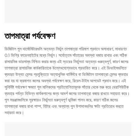
তাপমাত্রা পর্যবেক্ষণ
ডিজিটাল পুল থার্মোমিটারগুলি অত্যন্ত নির্ভুল তাপমাত্রা পরিমাপ প্রদানে অসাধারণ, সাধারণত
0.1 ডিগ্রি ফারেনহাইটের মধ্যে নির্ভুল। সর্বোত্তম সাঁতারের অবস্থা বজায় রাখার এবং সঠিক
রাসায়নিক ভারসাম্য নিশ্চিত করার জন্য এই স্তরের নির্ভুলতা অত্যন্ত গুরুত্বপূর্ণ, কারণ জলের
তাপমাত্রা রাসায়নিক কার্যকারিতাকে উল্লেখযোগ্যভাবে প্রভাবিত করে। এই ডিভাইসগুলিতে
ব্যবহৃত উন্নত সেন্সর প্রযুক্তিতে অত্যাধুনিক থার্মিস্টর বা ডিজিটাল তাপমাত্রা সেন্সর ব্যবহার
করা হয় যা ক্রমাগত জলের অবস্থা পর্যবেক্ষণ করে, রিয়েল-টাইম আপডেট প্রদান করে। এই
সুনির্দিষ্ট পর্যবেক্ষণ ক্ষমতা পুল মালিকদের প্রতিযোগিতামূলক সাঁতার থেকে শুরু করে থেরাপিউটিক
ব্যবহার পর্যন্ত বিভিন্ন কার্যকলাপের জন্য আদর্শ জলের তাপমাত্রা বজায় রাখতে সহায়তা করে।
পুল সরঞ্জামগুলিকে সুরক্ষায়ও নির্ভুলতা গুরুত্বপূর্ণ ভূমিকা পালন করে, কারণ সঠিক জলের
তাপমাত্রা বজায় রাখা পাম্প, হিটার এবং অন্যান্য পুল উপাদানগুলির ক্ষতি প্রতিরোধ করতে
সহায়তা করে।