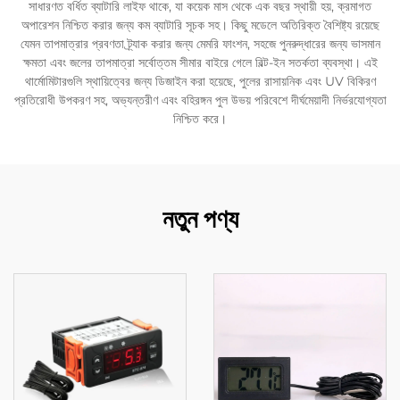
সাধারণত বর্ধিত ব্যাটারি লাইফ থাকে, যা কয়েক মাস থেকে এক বছর স্থায়ী হয়, ক্রমাগত
অপারেশন নিশ্চিত করার জন্য কম ব্যাটারি সূচক সহ। কিছু মডেলে অতিরিক্ত বৈশিষ্ট্য রয়েছে
যেমন তাপমাত্রার প্রবণতা ট্র্যাক করার জন্য মেমরি ফাংশন, সহজে পুনরুদ্ধারের জন্য ভাসমান
ক্ষমতা এবং জলের তাপমাত্রা সর্বোত্তম সীমার বাইরে গেলে বিল্ট-ইন সতর্কতা ব্যবস্থা। এই
থার্মোমিটারগুলি স্থায়িত্বের জন্য ডিজাইন করা হয়েছে, পুলের রাসায়নিক এবং UV বিকিরণ
প্রতিরোধী উপকরণ সহ, অভ্যন্তরীণ এবং বহিরঙ্গন পুল উভয় পরিবেশে দীর্ঘমেয়াদী নির্ভরযোগ্যতা
নিশ্চিত করে।
নতুন পণ্য