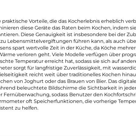
praktische Vorteile, die das Kocherlebnis erheblich ver
minieren diese Geräte das Raten beim Kochen, indem si
antieren. Diese Genauigkeit ist insbesondere bei der Zu
 zu Lebensmittelvergiftungen führen kann, als auch übe
sens spart wertvolle Zeit in der Küche, da Köche mehr
Wärme verloren geht. Viele Modelle verfügen über prog
chte Temperatur erreicht hat, sodass sie sich auf and
er sorgt für langfristige Zuverlässigkeit, mit wasserd
lseitigkeit reicht weit über traditionelles Kochen hina
en von Joghurt oder das Brauen von Bier. Das digitale 
nd beleuchtete Bildschirme die Sichtbarkeit in jeder 
r Fernüberwachung, sodass Benutzer den Kochfortschrit
ermometer oft Speicherfunktionen, die vorherige Tem
stent zu helfen.