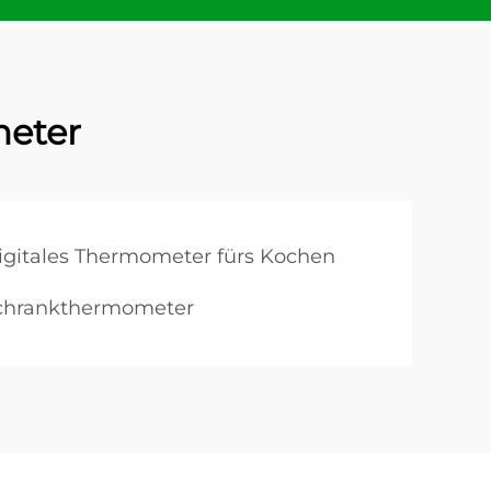
eter
igitales Thermometer fürs Kochen
schrankthermometer