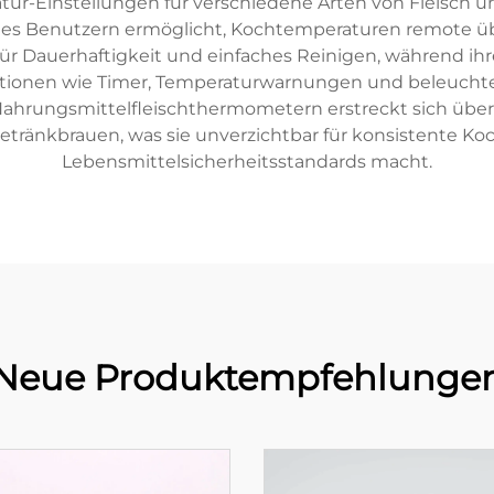
ratur-Einstellungen für verschiedene Arten von Fleisch
e es Benutzern ermöglicht, Kochtemperaturen remote 
r Dauerhaftigkeit und einfaches Reinigen, während ihre
nktionen wie Timer, Temperaturwarnungen und beleuchte
Nahrungsmittelfleischthermometern erstreckt sich über 
ränkbrauen, was sie unverzichtbar für konsistente Ko
Lebensmittelsicherheitsstandards macht.
Neue Produktempfehlunge