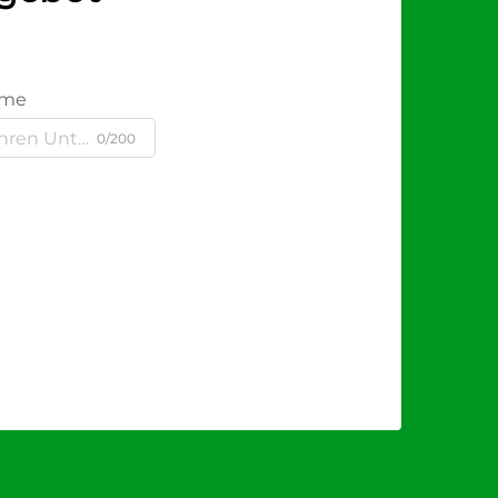
ame
0/200