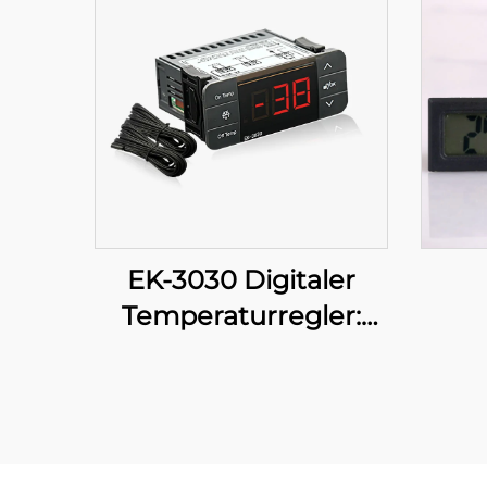
EK-3030 Digitaler
Temperaturregler:
Fortgeschrittene
Temperatursteuerung
für industrielle und
gewerbliche