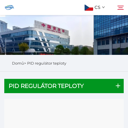
CS
Informace o nás
Hledat
Produkty
Domů>
PID regulátor teploty
Kontaktujte nás
PID REGULÁTOR TEPLOTY