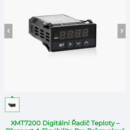
XMT7200 Digitální Řadič Teploty –