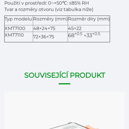
Použití v prostředí: 0~+50℃: ≤85% RH
Tvar a rozměry otvoru (viz tabulka níže)
Typ modelu:
Rozměry (mm)
Rozměr díry (mm)
XMT7100
48×24×75
45×22
+0.5
+0.5
XMT7110
6
8
3
3
×
72×36×75
SOUVISEJÍCÍ PRODUKT