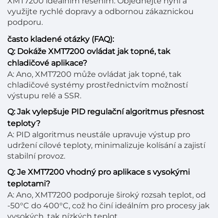
XMT7200 ideálním řešením. Objednejte nyní a
využijte rychlé dopravy a odbornou zákaznickou
podporu.
často kladené otázky (FAQ):
Q: Dokáže XMT7200 ovládat jak topné, tak
chladičové aplikace?
A: Ano, XMT7200 může ovládat jak topné, tak
chladičové systémy prostřednictvím možností
výstupu relé a SSR.
Q: Jak vylepšuje PID regulační algoritmus přesnost
teploty?
A: PID algoritmus neustále upravuje výstup pro
udržení cílové teploty, minimalizuje kolísání a zajistí
stabilní provoz.
Q: Je XMT7200 vhodný pro aplikace s vysokými
teplotami?
A: Ano, XMT7200 podporuje široký rozsah teplot, od
-50°C do 400°C, což ho činí ideálním pro procesy jak
vysokých, tak nízkých teplot.