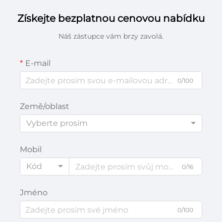
Získejte bezplatnou cenovou nabídku
Náš zástupce vám brzy zavolá.
E-mail
0/100
Země/oblast
Vyberte prosím
Mobil
Kód
0/16
Jméno
0/100