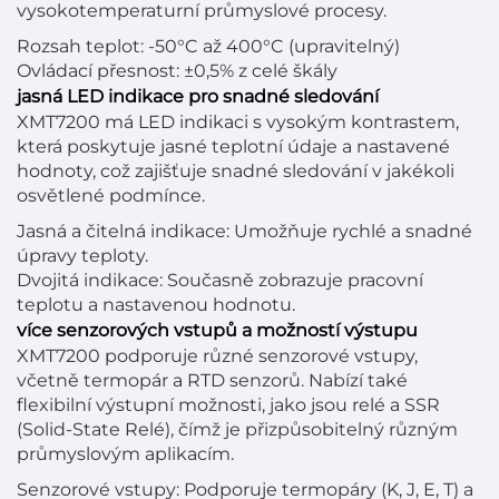
vysokotemperaturní průmyslové procesy.
Rozsah teplot: -50°C až 400°C (upravitelný)
Ovládací přesnost: ±0,5% z celé škály
jasná LED indikace pro snadné sledování
XMT7200 má LED indikaci s vysokým kontrastem,
která poskytuje jasné teplotní údaje a nastavené
hodnoty, což zajišťuje snadné sledování v jakékoli
osvětlené podmínce.
Jasná a čitelná indikace: Umožňuje rychlé a snadné
úpravy teploty.
Dvojitá indikace: Současně zobrazuje pracovní
teplotu a nastavenou hodnotu.
více senzorových vstupů a možností výstupu
XMT7200 podporuje různé senzorové vstupy,
včetně termopár a RTD senzorů. Nabízí také
flexibilní výstupní možnosti, jako jsou relé a SSR
(Solid-State Relé), čímž je přizpůsobitelný různým
průmyslovým aplikacím.
Senzorové vstupy: Podporuje termopáry (K, J, E, T) a