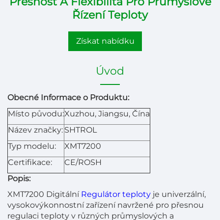
Přesnost A Flexibilita Pro Průmyslové
Řízení Teploty
Získat nabídku
Úvod
Obecné Informace o Produktu:
Místo původu:
Xuzhou, Jiangsu, Čína
Název značky:
SHTROL
Typ modelu:
XMT7200
Certifikace:
CE/ROSH
Popis:
XMT7200 Digitální
Regulátor teploty
je univerzální,
vysokovýkonnostní zařízení navržené pro přesnou
regulaci teploty v různých průmyslových a