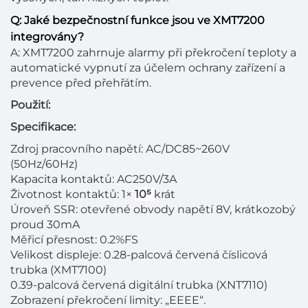
Q: Jaké bezpečnostní funkce jsou ve XMT7200
integrovány?
A: XMT7200 zahrnuje alarmy při překročení teploty a
automatické vypnutí za účelem ochrany zařízení a
prevence před přehřátím.
Použití:
Specifikace:
Zdroj pracovního napětí: AC/DC85~260V
(50Hz/60Hz)
Kapacita kontaktů: AC250V/3A
Životnost kontaktů: 1×
10⁵
krát
Úroveň SSR: otevřené obvody napětí 8V, krátkozobý
proud 30mA
Měřicí přesnost: 0.2%FS
Velikost displeje: 0.28-palcová červená číslicová
trubka (XMT7100)
0.39-palcová červená digitální trubka (XNT7110)
Zobrazení překročení limity: „EEEE“.