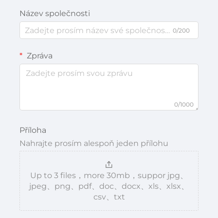
Název společnosti
0/200
Zpráva
0/1000
Příloha
Nahrajte prosím alespoň jeden přílohu
Up to 3 files，more 30mb，suppor jpg、
jpeg、png、pdf、doc、docx、xls、xlsx、
csv、txt