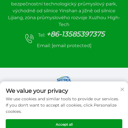
bezpečnostní technologický průmyslový park,
východně od silnice Yinshan a jižně od silnice
Lijiang, zóna průmyslového rozvoje Xuzhou High-
Tech
+86-13585397375
Tel:
Email:
[email protected]
We value your privacy
Copyright © 2026 Xuzhou sanhe automatic
We use cookies and similar tools to provide our services.
control equipment Co.,LTD. Všechna práva
If you don't want to accept all cookies, click Personalize
vyhrazena
cookies.
Zásady ochrany soukromí
Accept all