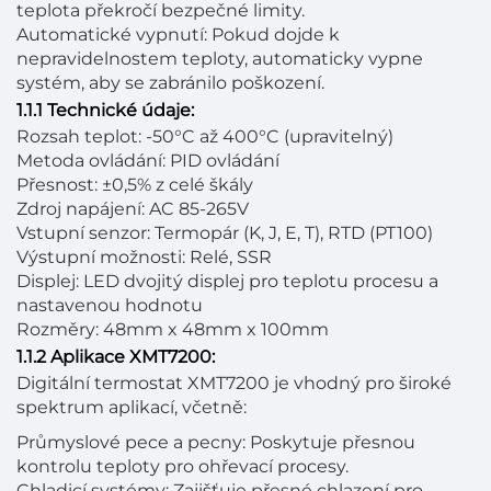
teplota překročí bezpečné limity.
Automatické vypnutí: Pokud dojde k
nepravidelnostem teploty, automaticky vypne
systém, aby se zabránilo poškození.
1.1.1 Technické údaje:
Rozsah teplot: -50°C až 400°C (upravitelný)
Metoda ovládání: PID ovládání
Přesnost: ±0,5% z celé škály
Zdroj napájení: AC 85-265V
Vstupní senzor: Termopár (K, J, E, T), RTD (PT100)
Výstupní možnosti: Relé, SSR
Displej: LED dvojitý displej pro teplotu procesu a
nastavenou hodnotu
Rozměry: 48mm x 48mm x 100mm
1.1.2 Aplikace XMT7200:
Digitální termostat XMT7200 je vhodný pro široké
spektrum aplikací, včetně:
Průmyslové pece a pecny: Poskytuje přesnou
kontrolu teploty pro ohřevací procesy.
Chladicí systémy: Zajišťuje přesné chlazení pro