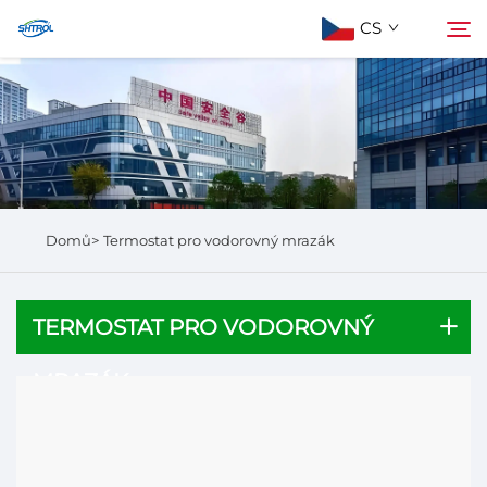
CS
Informace o nás
Hledat
Produkty
Domů>
Termostat pro vodorovný mrazák
Kontaktujte nás
TERMOSTAT PRO VODOROVNÝ
MRAZÁK