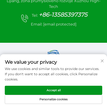
Lijiang, zóna průmyslového rozvoje Xuzhou High-
Tech
+86-13585397375
Tel:
Email:
[email protected]
We value your privacy
Copyright © 2026 Xuzhou sanhe automatic
We use cookies and similar tools to provide our services.
control equipment Co.,LTD. Všechna práva
If you don't want to accept all cookies, click Personalize
vyhrazena
cookies.
Zásady ochrany soukromí
Accept all
Personalize cookies
DOMOVSKÁ
PRODUKTY
E-MAIL
TEL.