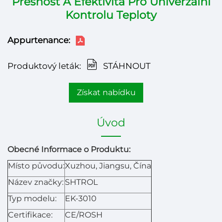
Přesnost A Efektivita Pro Univerzální
Kontrolu Teploty
Appurtenance:
Produktový leták:
STÁHNOUT
Získat nabídku
Úvod
Obecné Informace o Produktu:
Místo původu:
Xuzhou, Jiangsu, Čína
Název značky:
SHTROL
Typ modelu:
EK-3010
Certifikace:
CE/ROSH