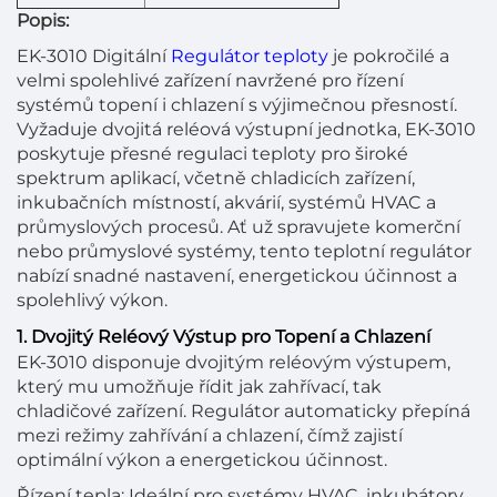
Popis:
EK-3010 Digitální
Regulátor teploty
je pokročilé a
velmi spolehlivé zařízení navržené pro řízení
systémů topení i chlazení s výjimečnou přesností.
Vyžaduje dvojitá reléová výstupní jednotka, EK-3010
poskytuje přesné regulaci teploty pro široké
spektrum aplikací, včetně chladicích zařízení,
inkubačních místností, akvárií, systémů HVAC a
průmyslových procesů. Ať už spravujete komerční
nebo průmyslové systémy, tento teplotní regulátor
nabízí snadné nastavení, energetickou účinnost a
spolehlivý výkon.
1. Dvojitý Reléový Výstup pro Topení a Chlazení
EK-3010 disponuje dvojitým reléovým výstupem,
který mu umožňuje řídit jak zahřívací, tak
chladičové zařízení. Regulátor automaticky přepíná
mezi režimy zahřívání a chlazení, čímž zajistí
optimální výkon a energetickou účinnost.
Řízení tepla: Ideální pro systémy HVAC, inkubátory,