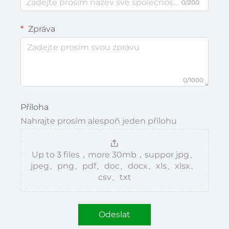
0/200
Zpráva
0/1000
Příloha
Nahrajte prosím alespoň jeden přílohu
Up to 3 files，more 30mb，suppor jpg、
jpeg、png、pdf、doc、docx、xls、xlsx、
csv、txt
Odeslat