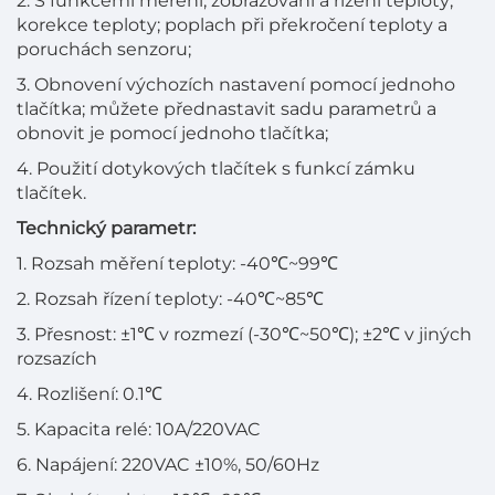
2. S funkcemi měření, zobrazování a řízení teploty;
korekce teploty; poplach při překročení teploty a
poruchách senzoru;
3. Obnovení výchozích nastavení pomocí jednoho
tlačítka; můžete přednastavit sadu parametrů a
obnovit je pomocí jednoho tlačítka;
4. Použití dotykových tlačítek s funkcí zámku
tlačítek.
Technický parametr:
1. Rozsah měření teploty: -40℃~99℃
2. Rozsah řízení teploty: -40℃~85℃
3. Přesnost: ±1℃ v rozmezí (-30℃~50℃); ±2℃ v jiných
rozsazích
4. Rozlišení: 0.1℃
5. Kapacita relé: 10A/220VAC
6. Napájení: 220VAC ±10%, 50/60Hz