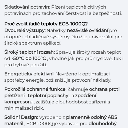
Skladování potravin:
Řízení teplotně citlivých
potravinách pro zachování čerstvosti a bezpečnosti.
Proč zvolit řadič teploty ECB-1000Q?
Dvourelé výstupy:
Nabídky
nezávislé ovládání
pro
otopné i chladičové systémy, čímž je univerzální pro
široké spektrum aplikací.
Široký teplotní rozsah:
Spravuje široký rozsah teplot
od
-50°C do 100°C
, vhodné jak pro průmyslové, tak i
pro bytové použití.
Energeticky efektivní:
Navrženo k optimalizaci
spotřeby energie, což snižuje provozní náklady.
Pokročilé ochranné funkce:
Zahrnuje
ochrana proti
přetížení
,
teplotní poplachy
, a
zpoždění
kompresoru
, zajišťuje dlouhodobost zařízení a
minimalizaci rizik.
Solidní Design:
Vyrobeno z
plamenně odolný ABS
materiál
, ECB-1000Q je vybaven pro
dlouhodobý