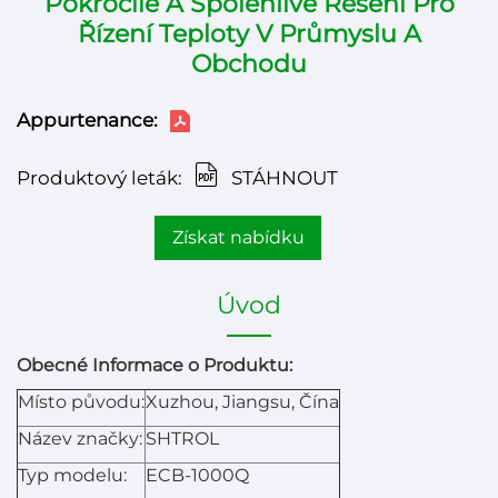
Pokročilé A Spolehlivé Řešení Pro
Řízení Teploty V Průmyslu A
Obchodu
Appurtenance:
Produktový leták:
STÁHNOUT
Získat nabídku
Úvod
Obecné Informace o Produktu:
Místo původu:
Xuzhou, Jiangsu, Čína
Název značky:
SHTROL
Typ modelu:
ECB-1000Q