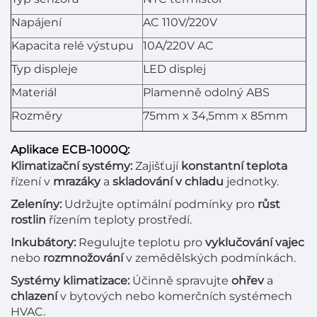
Napájení
AC 110V/220V
Kapacita relé výstupu
10A/220V AC
Typ displeje
LED displej
Materiál
Plamenně odolný ABS
Rozměry
75mm x 34,5mm x 85mm
Aplikace ECB-1000Q:
Klimatizační systémy:
Zajišťují
konstantní teplota
řízení v
mrazáky
a
skladování v chladu
jednotky.
Zeleníny:
Udržujte optimální podmínky pro
růst
rostlin
řízením teploty prostředí.
Inkubátory:
Regulujte teplotu pro
vyklučování vajec
nebo
rozmnožování
v zemědělských podmínkách.
Systémy klimatizace:
Účinně spravujte
ohřev
a
chlazení
v bytových nebo komerčních systémech
HVAC.