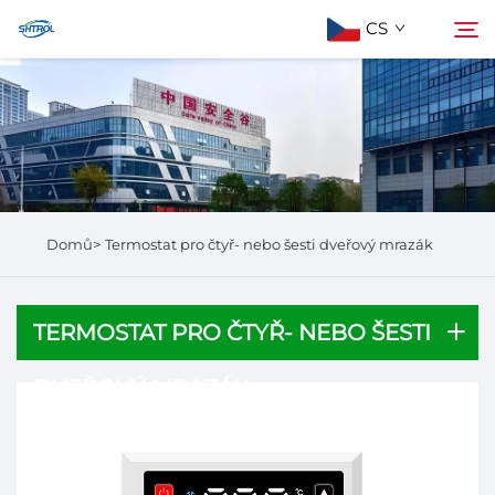
CS
Informace o nás
Hledat
Produkty
Domů>
Termostat pro čtyř- nebo šesti dveřový mrazák
Kontaktujte nás
TERMOSTAT PRO ČTYŘ- NEBO ŠESTI
DVEŘOVÝ MRAZÁK