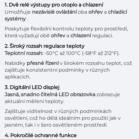
1. Dvě relé výstupy pro otoplo a chlazení
Umožňuje
nezávislé ovládání
oba
ohřev
a
chladicí
systémy
.
Poskytuje flexibilní kontrolu teploty pro prostředí,
která vyžadují obě
ohřev
a
chlazení
regulaci.
2. Široký rozsah regulace teploty
Teplotní rozsah:
-50°C až 100°C (-58°F až 212°F).
Nabídky
přesné řízení
v širokém rozsahu teplot, což
zajišťuje konzistentní podmínky v různých
aplikacích.
3. Digitální LED displej
Jasná, snadno čitelná LED obrazovka
zobrazuje
aktuální měření teploty.
Zajišťuje viditelnost v různých podmínkách
osvětlení, což ho dělá ideálním pro použití jak v
jasném, tak i v šero osvětleném prostředí.
4. Pokročilé ochranné funkce