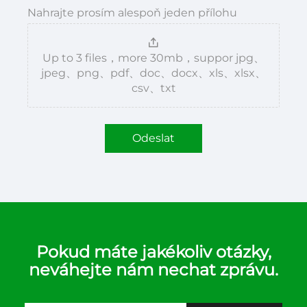
Nahrajte prosím alespoň jeden přílohu
Up to 3 files，more 30mb，suppor jpg、
jpeg、png、pdf、doc、docx、xls、xlsx、
csv、txt
Odeslat
Pokud máte jakékoliv otázky,
neváhejte nám nechat zprávu.