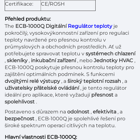
Certifikace:
CE/ROSH
Přehled produktu:
The
ECB-1000Q Digitální
Regulátor teploty
je
pokročilý, vysokovýkonnostní zařízení pro regulaci
teploty navržené pro přesnou kontrolu v
průmyslových a obchodních prostředích. Ať už
potřebujete spravovat teplotu v
systémech chlazení
,
skleníky
,
inkubační zařízení
, nebo
Jednotky HVAC
,
ECB-1000Q poskytuje přesnou kontrolu teploty pro
zajištění optimálních podmínek. S funkcemi
dvojitými relé výstupy
, a
široký teplotní rozsah
, a
uživatelsky přátelské ovládání
, je tento regulátor
ideální pro aplikace, které vyžadují
přesnost
a
spolehlivost
.
Postaveno s důrazem na
odolnost
,
efektivita
, a
bezpečnost
, ECB-1000Q je spolehlivé řešení pro
široké spektrum operací citlivých na teplotu.
Hlavní vlastnosti ECB-1000Q: