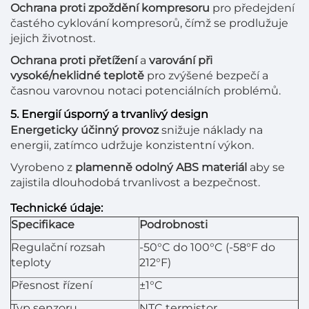
Ochrana proti zpoždění kompresoru
pro předejdení
častého cyklování kompresorů, čímž se prodlužuje
jejich životnost.
Ochrana proti přetížení
a
varování při
vysoké/neklidné teplotě
pro zvýšené bezpečí a
časnou varovnou notaci potenciálních problémů.
5. Energií úsporný a trvanlivý design
Energeticky účinný provoz
snižuje náklady na
energii, zatímco udržuje konzistentní výkon.
Vyrobeno z
plamenně odolný ABS materiál
aby se
zajistila dlouhodobá trvanlivost a bezpečnost.
Technické údaje:
Specifikace
Podrobnosti
Regulační rozsah
-50°C do 100°C (-58°F do
teploty
212°F)
Přesnost řízení
±1°C
Typ senzoru
NTC termistor