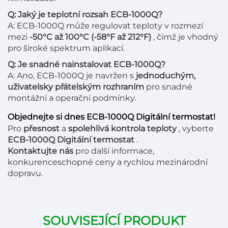
Q: Jaký je teplotní rozsah ECB-1000Q?
A: ECB-1000Q může regulovat teploty v rozmezí
mezi
-50°C až 100°C (-58°F až 212°F)
, čímž je vhodný
pro široké spektrum aplikací.
Q: Je snadné nainstalovat ECB-1000Q?
A: Ano, ECB-1000Q je navržen s
jednoduchým,
uživatelsky přátelským rozhraním
pro snadné
montážní a operační podmínky.
Objednejte si dnes ECB-1000Q Digitální termostat!
Pro
přesnost
a
spolehlivá kontrola teploty
, vyberte
ECB-1000Q Digitální termostat
.
Kontaktujte nás
pro další informace,
konkurenceschopné ceny a rychlou mezinárodní
dopravu.
SOUVISEJÍCÍ PRODUKT