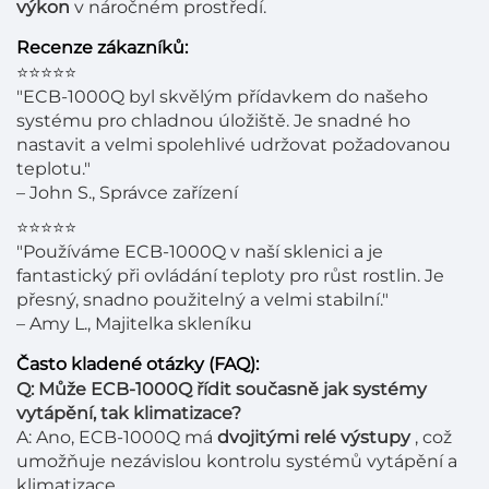
výkon
v náročném prostředí.
Recenze zákazníků:
⭐⭐⭐⭐⭐
"ECB-1000Q byl skvělým přídavkem do našeho
systému pro chladnou úložiště. Je snadné ho
nastavit a velmi spolehlivé udržovat požadovanou
teplotu."
– John S., Správce zařízení
⭐⭐⭐⭐⭐
"Používáme ECB-1000Q v naší sklenici a je
fantastický při ovládání teploty pro růst rostlin. Je
přesný, snadno použitelný a velmi stabilní."
– Amy L., Majitelka skleníku
Často kladené otázky (FAQ):
Q: Může ECB-1000Q řídit současně jak systémy
vytápění, tak klimatizace?
A: Ano, ECB-1000Q má
dvojitými relé výstupy
, což
umožňuje nezávislou kontrolu systémů vytápění a
klimatizace.