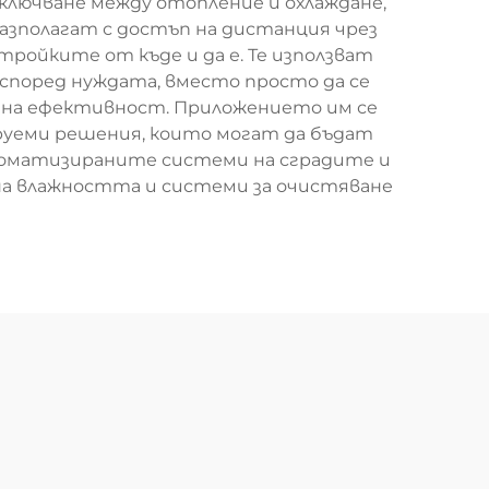
лючване между отопление и охлаждане,
азполагат с достъп на дистанция чрез
ройките от къде и да е. Те използват
според нуждата, вместо просто да се
йна ефективност. Приложението им се
руеми решения, които могат да бъдат
томатизираните системи на сградите и
на влажността и системи за очистяване