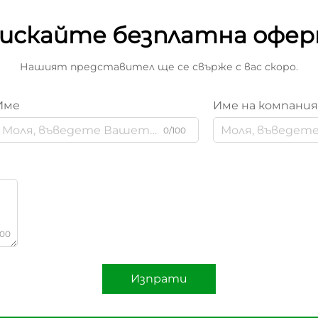
искайте безплатна офе
Нашият представител ще се свърже с вас скоро.
Име
Име на компани
0/100
000
Изпрати