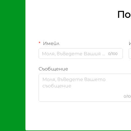
По
Имейл
0/100
Съобщение
0/1