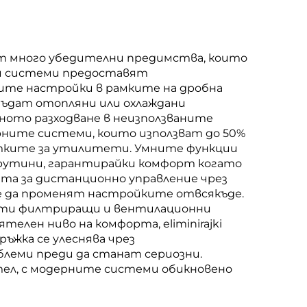
т много убедителни предимства, които
зи системи предоставят
ите настройки в рамките на дробна
бъдат отопляни или охлаждани
ното разходване в неизползваните
рните системи, които използват до 50%
метките за утилитети. Умните функции
рутини, гарантирайки комфорт когато
тта за дистанционно управление чрез
е да променят настройките отвсякъде.
нати филтриращи и вентилационни
елен ниво на комфорта, eliminirajki
жка се улеснява чрез
леми преди да станат сериозни.
ел, с модерните системи обикновено