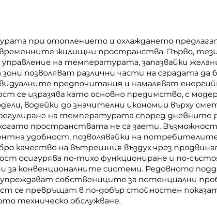
урата при отоплението и охлаждането предлага
съвременните жилищни пространства. Първо, те
управление на температурата, запазвайки желан
зони позволяват различни части на сградата да 
видуалните предпочитания и намаляват енергий
т се изразява като основно предимство, с моде
одели, водейки до значителни икономии върху с
 регулиране на температурата според дневните 
, когато пространствата не са заети. Възможнос
ентна удобност, позволявайки на потребителит
обро качество на вътрешния въздух чрез продви
ост осигурява по-тихо функциониране и по-състоят
 за конвенционалните системи. Редовното поддръ
дупреждават собствениците за потенциални проб
ст се превръщат в по-добър стойностен показат
ото техническо обслужване.