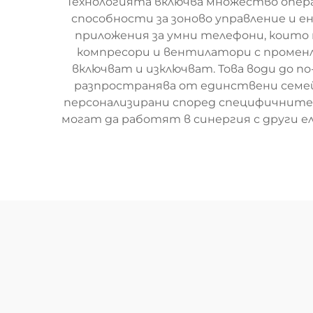
Технологията включва множество опер
способности за зоново управление и 
приложения за умни телефони, които 
компресори и вентилатори с променл
включват и изключват. Това води до
разпространява от единствени семей
персонализирани според специфичните
могат да работят в синергия с други 