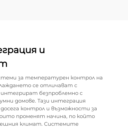
грация и
ст
стеми за температурен контрол на
лаждането се отличават с
е интегрират безпроблемно с
умни домове. Тази интеграция
 досега контрол и възможности за
оито променят начина, по който
решния климат. Системите