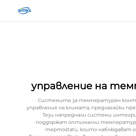
управление на те
Системите за температурен контр
управление на климата, предлагайки пр
Тези напреднали системи интегрир
поддържат оптимални температурни 
терmostatи, които наблюдават о