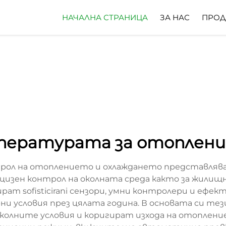
НАЧАЛНА СТРАНИЦА
ЗА НАС
ПРОД
мпературата за отоплени
ол на отоплението и охлаждането представляват
ецизен контрол на околната среда както за жилищн
ат sofisticirani сензори, умни контролери и ефек
условия през цялата година. В основата си те
колните условия и коригират изхода на отоплен