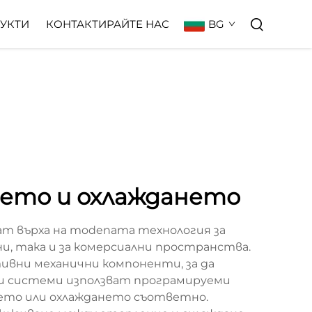
BG
УКТИ
КОНТАКТИРАЙТЕ НАС
ето и охлаждането
 върха на modenата технология за
и, така и за комерсиални пространства.
тивни механични компоненти, за да
зи системи използват програмируеми
ието или охлаждането съответно.