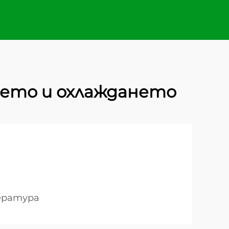
ето и охлаждането
пература