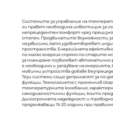
Системите за управление на температ
ги правят необходима инвестиция за 
непрецедентен комфорт чрез прецизно 
степен. Продвинатите възможности за 
независимо, като удовлетворяват инди
пространства. Енергийната ефективнос
по-малко енергия спрямо по-старите м
за планиране позволяват автоматично
е необходимо и запазване на енергията
мобилни устройства добавя безпрецед
Тези системи също допринасят за по-д
функции. Технологията с променлив скор
температурните колебания, характерни
самодиагностични функции, които пре
Дългосрочната надеждност и треводно
продължаващи 15-20 години при правилн