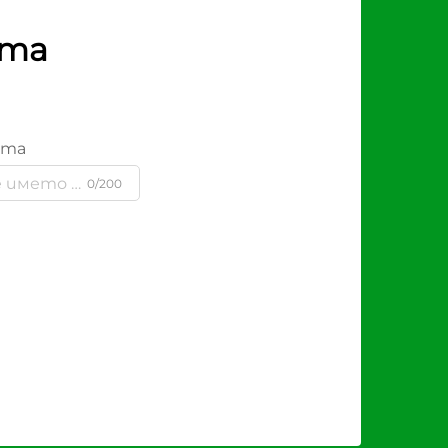
рта
ята
0/200