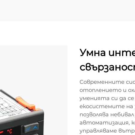
Умна инте
свързано
Современните си
отоплението и ох
уменията си да с
екосистемите на 
позволява небивал
автоматизация, к
управляваме вът