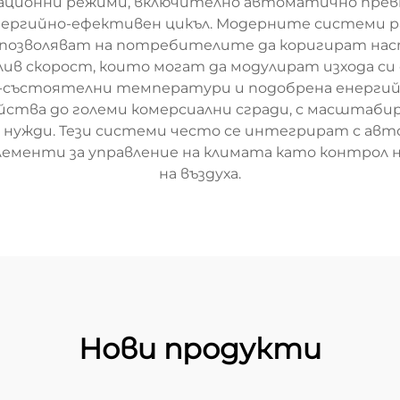
ационни режими, включително автоматично превк
енергийно-ефективен цикъл. Модерните системи р
позволяват на потребителите да коригират наст
ив скорост, които могат да модулират изхода си 
 по-състоятелни температури и подобрена енерги
ства до големи комерсиални сгради, с масштаби
 нужди. Тези системи често се интегрират с ав
елементи за управление на климата като контрол 
на въздуха.
Нови продукти