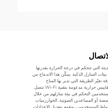
اتصال
حديثة التي تتحكم في درجة الحرارة بقدرتها
اندماج Seamlessly مع بيئات المنازل الذكية. يمكّن هذا الاندماج من
تغيّر الطريقة التي ندير بها المناخ
الداخلي. تحتوي الأنظمة على مقاييس حرارية مدعومة بتقنية Wi-Fi تتصل
تخدمين التحكم في بيئة منازلهم من خلال
صة أو المساعدين الصوتية. الخوارزميات
ماط المستخدمين، وتقوم بتعديل الإعدادات