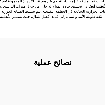
احات غير مشغولة. إمكانية التحكم عن بعد عبر الأجهزة المحمولة تض
ظمة أيضًا في تحسين جودة الهواء الداخلي من خلال ميزات الترشيح والت
 ومستويات راحة أكثر اتساقًا، مما ي消مّد التقلبات الحرارية الشائعة في الأنظمة التقليدية. يتم تب
 والمتانة إلى قيمة أفضل للمال، حيث تستمر الأنظمة الحديثة عادةً من 15 إلى 20 عامًا 
نصائح عملية