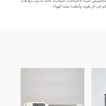
تخصيص لتلبية الاحتياجات المحددة. غالباً ما يتم دمج هذه
م في الرطوبة وأنظمة تنقية الهواء.