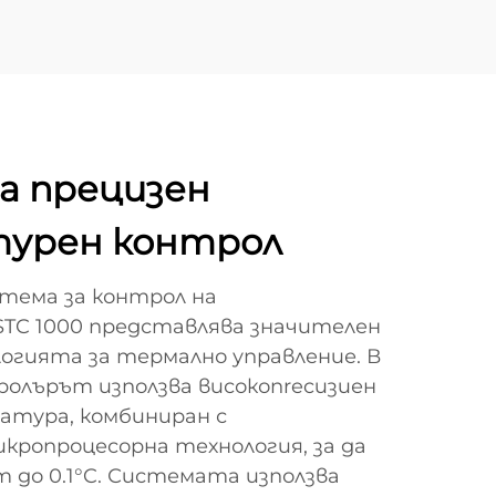
а прецизен
урен контрол
тема за контрол на
C 1000 представлява значителен
огията за термално управление. В
ролърът използва високопrecизиен
атура, комбиниран с
кропроцесорна технология, за да
 до 0.1°C. Системата използва