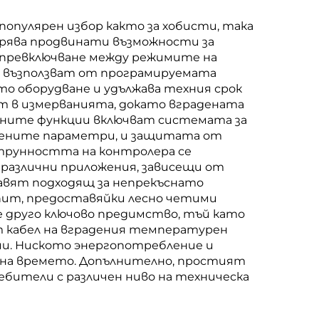
опулярен избор както за хобисти, така
урява продвинати възможности за
 превключване между режимите на
е възползват от програмируемата
о оборудване и удължава техния срок
т в измерванията, докато вградената
тните функции включват системата за
дените параметри, и защитата от
струнността на контролера се
различни приложения, зависещи от
авят подходящ за непрекъснато
пит, предоставяйки лесно четими
 друго ключово предимство, тъй като
т кабел на вградения температурен
ии. Ниското энергопотребление и
 на времето. Допълнително, простият
бители с различен ниво на техническа