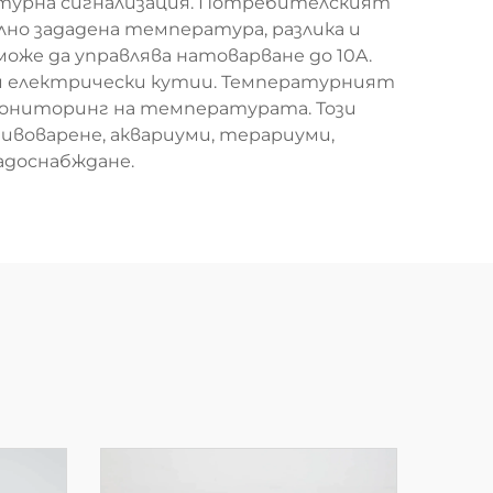
атурна сигнализация. Потребителският
но зададена температура, разлика и
оже да управлява натоварване до 10A.
ни електрически кутии. Температурният
 мониторинг на температурата. Този
ивоварене, аквариуми, терариуми,
адоснабждане.