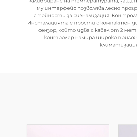
калибриране на температурата, защит
му интерфейс позволява лесно прог
стойности за сигнализация. Контролъ
Инсталацията е прости с компактен ди
сензор, който идва с кабел от 2 м
контролер намира широко приложе
климатизация