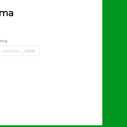
рта
ята
0/200