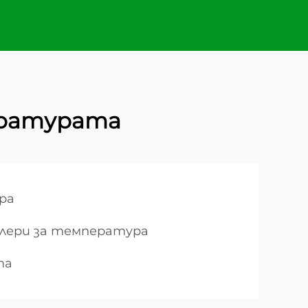
пературата
ра
лери за температура
та