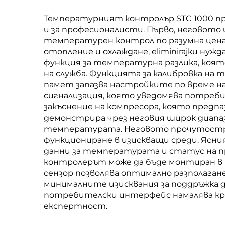
Температурният контролър STC 1000 пр
и за професионалисти. Първо, неговот
температурен контрол по разумна цен
отопление и охлаждане, eliminirajки 
функция за температурна разлика, коят
на служба. Функцията за калибровка н
памет запазва настройките по време 
сигнализация, която уведомява потре
закъснение на компресора, която пред
демонстрира чрез неговия широк диапа
температурата. Неговото прочутостро
функциониране в изискващи среди. Ясн
данни за температурата и статус на п
контролерът може да бъде монтиран в 
сензор позволява оптимално разполага
минималните изисквания за поддръжка 
потребителски интерфейс намалява крив
експертност.