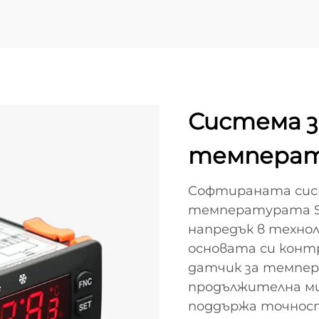
Система з
температ
Софтираната сис
температурата ST
напредък в технол
основата си конт
датчик за темпер
продължителна ми
поддържа точност