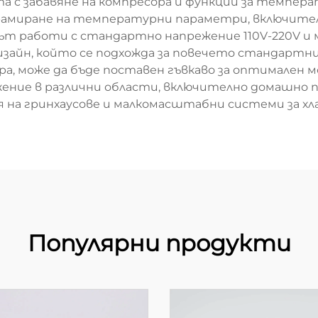
а с забавяне на компресора и функции за темпер
рамиране на температурни параметри, включител
т работи с стандартно напрежение 110V-220V и м
зайн, който се подхожда за повечето стандарт
етра, може да бъде поставен гъвкаво за оптимален
ние в различни области, включително домашно п
 на гринхаусове и малкомасштабни системи за хл
Популярни продукти