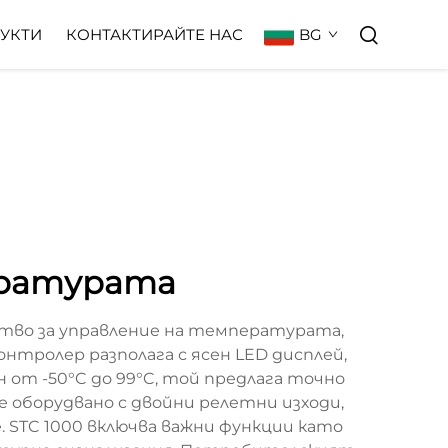
BG
УКТИ
КОНТАКТИРАЙТЕ НАС
пературата
тво за управление на температурата,
онтролер разполага с ясен LED дисплей,
от -50°C до 99°C, той предлага точно
 оборудвано с двойни релетни изходи,
 STC 1000 включва важни функции като