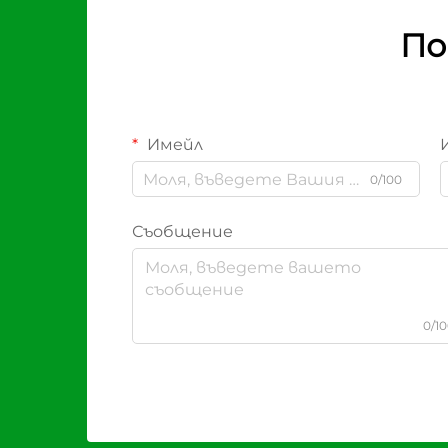
По
Имейл
0/100
Съобщение
0/1