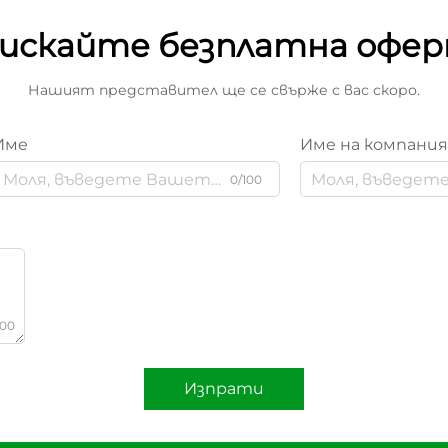
искайте безплатна офе
Нашият представител ще се свърже с вас скоро.
Име
Име на компани
0/100
000
Изпрати