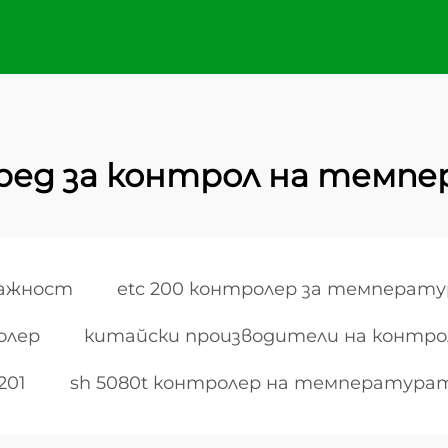
уред за контрол на тем
лажност
etc 200 контролер за температу
олер
китайски производители на контро
201
sh 5080t контролер на температура