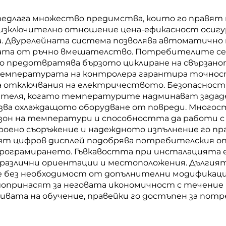
едлага множество предимства, които го правят п
о изключително отношение цена-ефикасност осиг
а. Двурелейната система позволява автоматично
нуждата от ръчно вмешателство. Потребителите с
о предотвратява бързото циклиране на свързанот
а температурата на контролера гарантира точнос
на отключвания на електричеството. Безопаснос
бителя, когато температурите надминават зада
пазва охлаждащото оборудване от повреди. Много
зон на температури и способността да работи с 
ено съоръжение и надеждното изпълнение го пр
ият цифров дисплей подобрява потребителския о
рограмирането. Гъвкавостта при инсталацията е
различни ориентации и местоположения. Дългия
не без необходимост от допълнителни модификац
допринасят за неговата икономичност с течение
ата на обучение, правейки го достъпен за потре