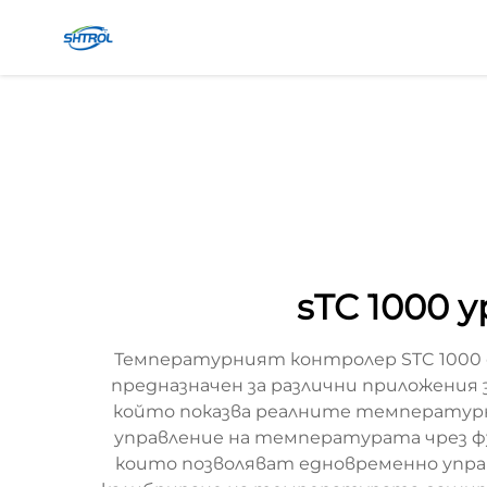
sTC 1000 
Температурният контролер STC 1000 
предназначен за различни приложения з
който показва реалните температурни
управление на температурата чрез фу
които позволяват едновременно управ